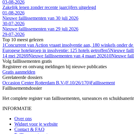
03-08-2026
Zakelijk lenen zonder recente jaarcijfers uitgelegd
01-08-2026
Nieuwe faillissementen van 30 juli 2026
30-07-2026
Nieuwe faillissementen van 29 juli 2026
29-07-2026
Top 10 meest gelezen
1
Concurrent van Action vraagt insolventie aan, 180 winkels onder de
Europese hotelgroep in insolventie: 125 hotels getroffen
5
Nieuwe fail
14 mei 2026
9
Nieuwe faillissementen van 4 maart 2026
10
Nieuwe fail
Volg faillissementen gratis
Registreer en ontvang meldingen bij nieuwe publicaties
Gratis aanmelden
Gerelateerde dossiers
Occasion Center Rotterdam B.V.
(
F.10/26/170
)
Faillissement
Faillissements
dossier
Het complete register van faillissementen, surseances en schuldsaner
INFORMATIE
Over ons
Widget voor je website
Contact & FAQ