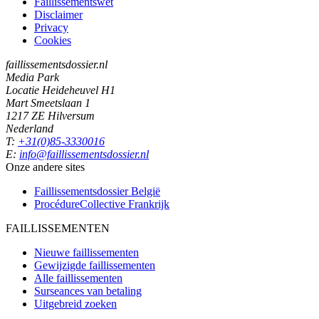
Faillissementswet
Disclaimer
Privacy
Cookies
faillissementsdossier.nl
Media Park
Locatie Heideheuvel H1
Mart Smeetslaan 1
1217 ZE Hilversum
Nederland
T:
+31(0)85-3330016
E:
info@faillissementsdossier.nl
Onze andere sites
Faillissementsdossier
België
ProcédureCollective
Frankrijk
FAILLISSEMENTEN
Nieuwe faillissementen
Gewijzigde faillissementen
Alle faillissementen
Surseances van betaling
Uitgebreid zoeken