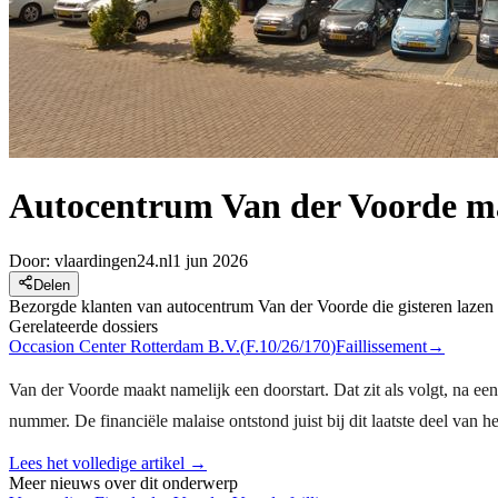
Autocentrum Van der Voorde ma
Door:
vlaardingen24.nl
1 jun 2026
Delen
Bezorgde klanten van autocentrum Van der Voorde die gisteren lazen d
Gerelateerde dossiers
Occasion Center Rotterdam B.V.
(
F.10/26/170
)
Faillissement
→
Van der Voorde maakt namelijk een doorstart. Dat zit als volgt, na e
nummer. De financiële malaise ontstond juist bij dit laatste deel van het
Lees het volledige artikel →
Meer nieuws over dit onderwerp