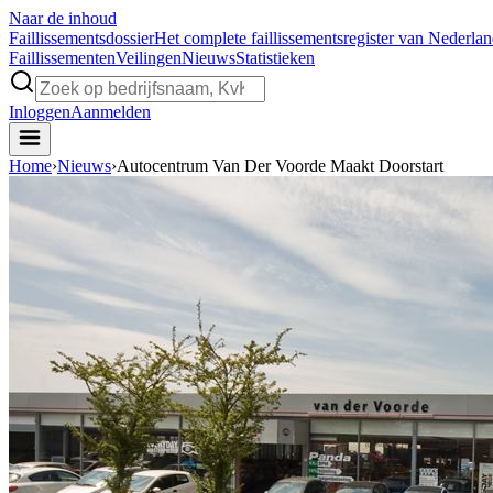
Naar de inhoud
Faillissements
dossier
Het complete faillissementsregister van Nederla
Faillissementen
Veilingen
Nieuws
Statistieken
Inloggen
Aanmelden
Home
›
Nieuws
›
Autocentrum Van Der Voorde Maakt Doorstart