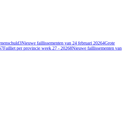
oenenschuld
3
Nieuwe faillissementen van 24 februari 2026
4
Grote
6
7
Failliet per provincie week 27 - 2026
8
Nieuwe faillissementen van