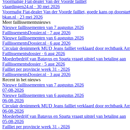
Voormalige Fiat-dealer Van der Voorde failliet
vlaardingen24.nl
·
30 mei 2026
Voormalig Fiat-dealer Van der Voorde failliet, goede kans op doorstar
bkan.nl
·
23 mei 2026
Meer faillissementsnieuws
Nieuwe faillissementen van 7 augustus 2026
FaillissementsDossier.nl
·
7 aug 2026
Nieuwe faillissementen van 6 augustus 2026
FaillissementsDossier.nl
·
6 aug 2026
Circulair denimmerk MUD Jeans failliet verklaard door rechtbank A
Faillissementsdossier
·
6 aug 2026
Moederbedrijf van Batavus en Sparta vraagt uitstel van betaling aan
Faillissementsdossier
·
5 aug 2026
Failliet per provincie week 31 - 2026
FaillissementsDossier.nl
·
3 aug 2026
Recent in het nieuws
Nieuwe faillissementen van 7 augustus 2026
07-08-2026
Nieuwe faillissementen van 6 augustus 2026
06-08-2026
Circulair denimmerk MUD Jeans failliet verklaard door rechtbank A
06-08-2026
Moederbedrijf van Batavus en Sparta vraagt uitstel van betaling aan
05-08-2026
Failliet per provincie week 31 - 2026