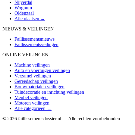
Nijverdal
Wognum
Oldenzaal
Alle plaatsen →
NIEUWS & VEILINGEN
Faillissementsnieuws
Faillissementsveilingen
ONLINE VEILINGEN
Machine veilingen
Auto en voertuigen veilingen
Verzamel veilingen
Gereedschap veilingen
Bouwmaterialen veilingen
Tuindecoratie en inrichting veilingen
Meubel veilingen
Motoren veilingen
Alle categorieën →
© 2026 faillissementsdossier.nl — Alle rechten voorbehouden