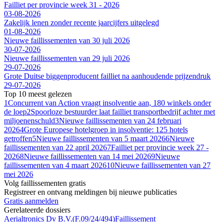
Failliet per provincie week 31 - 2026
03-08-2026
Zakelijk lenen zonder recente jaarcijfers uitgelegd
01-08-2026
Nieuwe faillissementen van 30 juli 2026
30-07-2026
Nieuwe faillissementen van 29 juli 2026
29-07-2026
Grote Duitse biggenproducent failliet na aanhoudende prijzendruk
29-07-2026
Top 10 meest gelezen
1
Concurrent van Action vraagt insolventie aan, 180 winkels onder
de loep
2
Spoorloze bestuurder laat failliet transportbedrijf achter met
miljoenenschuld
3
Nieuwe faillissementen van 24 februari
2026
4
Grote Europese hotelgroep in insolventie: 125 hotels
getroffen
5
Nieuwe faillissementen van 5 maart 2026
6
Nieuwe
faillissementen van 22 april 2026
7
Failliet per provincie week 27 -
2026
8
Nieuwe faillissementen van 14 mei 2026
9
Nieuwe
faillissementen van 4 maart 2026
10
Nieuwe faillissementen van 27
mei 2026
Volg faillissementen gratis
Registreer en ontvang meldingen bij nieuwe publicaties
Gratis aanmelden
Gerelateerde dossiers
Aerialtronics Dv B.V.
(
F.09/24/494
)
Faillissement