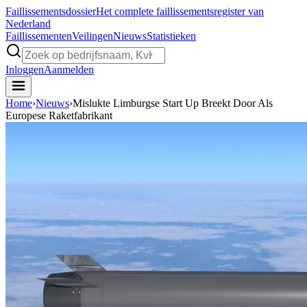
Faillissements
dossier
Het complete faillissementsregister van
Nederland
Faillissementen
Veilingen
Nieuws
Statistieken
Inloggen
Aanmelden
Home
›
Nieuws
›
Mislukte Limburgse Start Up Breekt Door Als
Europese Raketfabrikant