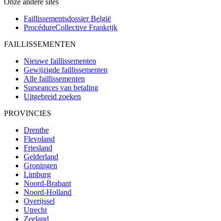
Onze andere sites
Faillissementsdossier
België
ProcédureCollective
Frankrijk
FAILLISSEMENTEN
Nieuwe faillissementen
Gewijzigde faillissementen
Alle faillissementen
Surseances van betaling
Uitgebreid zoeken
PROVINCIES
Drenthe
Flevoland
Friesland
Gelderland
Groningen
Limburg
Noord-Brabant
Noord-Holland
Overijssel
Utrecht
Zeeland