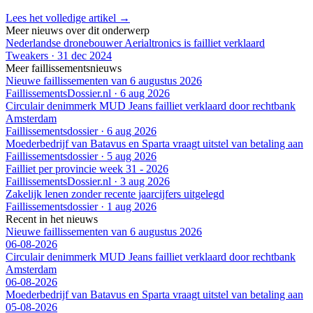
Lees het volledige artikel →
Meer nieuws over dit onderwerp
Nederlandse dronebouwer Aerialtronics is failliet verklaard
Tweakers
·
31 dec 2024
Meer faillissementsnieuws
Nieuwe faillissementen van 6 augustus 2026
FaillissementsDossier.nl
·
6 aug 2026
Circulair denimmerk MUD Jeans failliet verklaard door rechtbank
Amsterdam
Faillissementsdossier
·
6 aug 2026
Moederbedrijf van Batavus en Sparta vraagt uitstel van betaling aan
Faillissementsdossier
·
5 aug 2026
Failliet per provincie week 31 - 2026
FaillissementsDossier.nl
·
3 aug 2026
Zakelijk lenen zonder recente jaarcijfers uitgelegd
Faillissementsdossier
·
1 aug 2026
Recent in het nieuws
Nieuwe faillissementen van 6 augustus 2026
06-08-2026
Circulair denimmerk MUD Jeans failliet verklaard door rechtbank
Amsterdam
06-08-2026
Moederbedrijf van Batavus en Sparta vraagt uitstel van betaling aan
05-08-2026