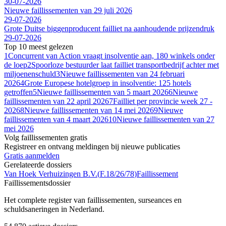
30-07-2026
Nieuwe faillissementen van 29 juli 2026
29-07-2026
Grote Duitse biggenproducent failliet na aanhoudende prijzendruk
29-07-2026
Top 10 meest gelezen
1
Concurrent van Action vraagt insolventie aan, 180 winkels onder
de loep
2
Spoorloze bestuurder laat failliet transportbedrijf achter met
miljoenenschuld
3
Nieuwe faillissementen van 24 februari
2026
4
Grote Europese hotelgroep in insolventie: 125 hotels
getroffen
5
Nieuwe faillissementen van 5 maart 2026
6
Nieuwe
faillissementen van 22 april 2026
7
Failliet per provincie week 27 -
2026
8
Nieuwe faillissementen van 14 mei 2026
9
Nieuwe
faillissementen van 4 maart 2026
10
Nieuwe faillissementen van 27
mei 2026
Volg faillissementen gratis
Registreer en ontvang meldingen bij nieuwe publicaties
Gratis aanmelden
Gerelateerde dossiers
Van Hoek Verhuizingen B.V.
(
F.18/26/78
)
Faillissement
Faillissements
dossier
Het complete register van faillissementen, surseances en
schuldsaneringen in Nederland.