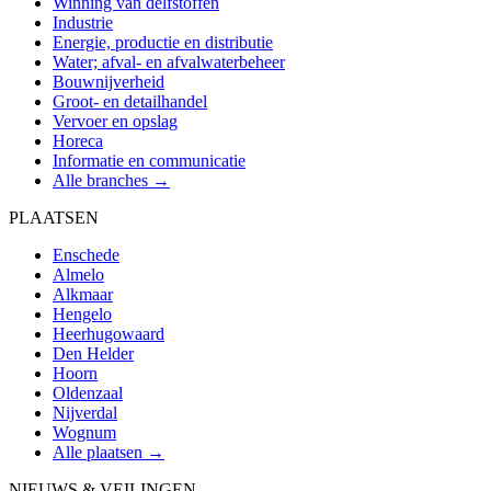
Winning van delfstoffen
Industrie
Energie, productie en distributie
Water; afval- en afvalwaterbeheer
Bouwnijverheid
Groot- en detailhandel
Vervoer en opslag
Horeca
Informatie en communicatie
Alle branches →
PLAATSEN
Enschede
Almelo
Alkmaar
Hengelo
Heerhugowaard
Den Helder
Hoorn
Oldenzaal
Nijverdal
Wognum
Alle plaatsen →
NIEUWS & VEILINGEN