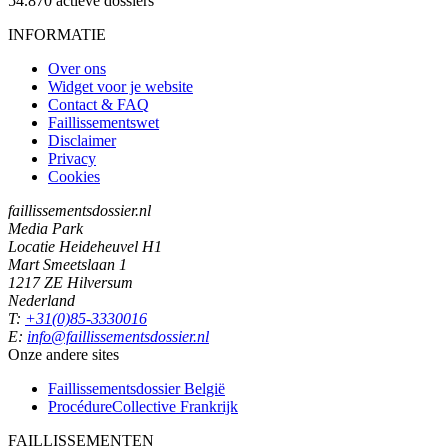
54.870
actieve dossiers
INFORMATIE
Over ons
Widget voor je website
Contact & FAQ
Faillissementswet
Disclaimer
Privacy
Cookies
faillissementsdossier.nl
Media Park
Locatie Heideheuvel H1
Mart Smeetslaan 1
1217 ZE Hilversum
Nederland
T:
+31(0)85-3330016
E:
info@faillissementsdossier.nl
Onze andere sites
Faillissementsdossier
België
ProcédureCollective
Frankrijk
FAILLISSEMENTEN