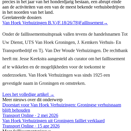
precies in het jaar van het honderdjarig bestaan, een abrupt einde
aan de activiteiten van een van de meest bekende verhuisbedrijven
in het noorden van het land.
Gerelateerde dossiers
Van Hoek Verhuizingen B.V.
(
F.18/26/78
)
Faillissement
→
Onder de faillissementsuitspraak vallen tevens de handelsnamen Tot
Uw Dienst, UTS Van Hoek Groningen, J. Kemkers Verhuis- En
Transportbedrijf en Tj. Van Der Woude Verhuizingen. De rechtbank
heeft mr. Jesse Keekstra aangesteld als curator om het faillissement
af te wikkelen en de mogelijkheden voor de toekomst te
onderzoeken. Van Hoek Verhuizingen was sinds 1925 een
gevestigde naam in Groningen en omstreken.
Lees het volledige artikel →
Meer nieuws over dit onderwerp
Doorstart voor Van Hoek Verhuizingen: Groningse verhuisnaam
blijft behouden
Transport Online
·
2 mei 2026
Van Hoek Verhuizingen uit Groningen failliet verklaard
Transport Online
·
15 apr 2026