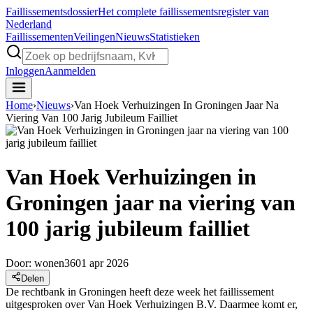
Faillissements
dossier
Het complete faillissementsregister van
Nederland
Faillissementen
Veilingen
Nieuws
Statistieken
Inloggen
Aanmelden
Home
›
Nieuws
›
Van Hoek Verhuizingen In Groningen Jaar Na
Viering Van 100 Jarig Jubileum Failliet
Van Hoek Verhuizingen in
Groningen jaar na viering van
100 jarig jubileum failliet
Door:
wonen360
1 apr 2026
Delen
De rechtbank in Groningen heeft deze week het faillissement
uitgesproken over Van Hoek Verhuizingen B.V. Daarmee komt er,