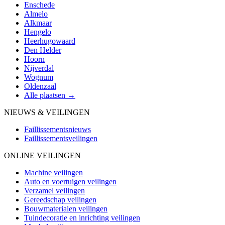
Enschede
Almelo
Alkmaar
Hengelo
Heerhugowaard
Den Helder
Hoorn
Nijverdal
Wognum
Oldenzaal
Alle plaatsen →
NIEUWS & VEILINGEN
Faillissementsnieuws
Faillissementsveilingen
ONLINE VEILINGEN
Machine veilingen
Auto en voertuigen veilingen
Verzamel veilingen
Gereedschap veilingen
Bouwmaterialen veilingen
Tuindecoratie en inrichting veilingen