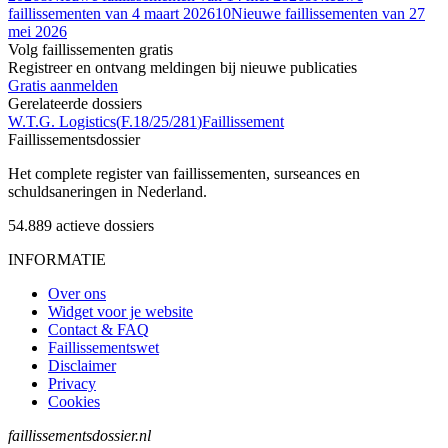
faillissementen van 4 maart 2026
10
Nieuwe faillissementen van 27
mei 2026
Volg faillissementen gratis
Registreer en ontvang meldingen bij nieuwe publicaties
Gratis aanmelden
Gerelateerde dossiers
W.T.G. Logistics
(
F.18/25/281
)
Faillissement
Faillissements
dossier
Het complete register van faillissementen, surseances en
schuldsaneringen in Nederland.
54.889
actieve dossiers
INFORMATIE
Over ons
Widget voor je website
Contact & FAQ
Faillissementswet
Disclaimer
Privacy
Cookies
faillissementsdossier.nl