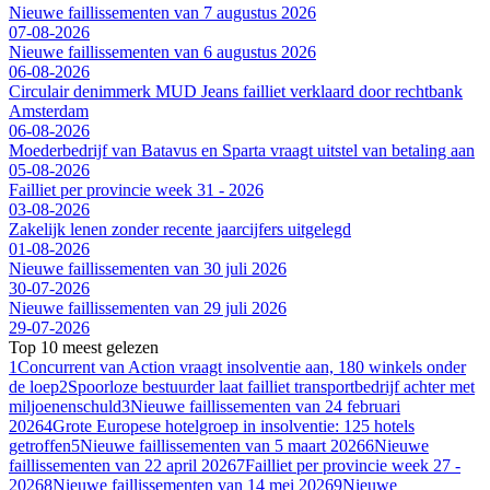
Nieuwe faillissementen van 7 augustus 2026
07-08-2026
Nieuwe faillissementen van 6 augustus 2026
06-08-2026
Circulair denimmerk MUD Jeans failliet verklaard door rechtbank
Amsterdam
06-08-2026
Moederbedrijf van Batavus en Sparta vraagt uitstel van betaling aan
05-08-2026
Failliet per provincie week 31 - 2026
03-08-2026
Zakelijk lenen zonder recente jaarcijfers uitgelegd
01-08-2026
Nieuwe faillissementen van 30 juli 2026
30-07-2026
Nieuwe faillissementen van 29 juli 2026
29-07-2026
Top 10 meest gelezen
1
Concurrent van Action vraagt insolventie aan, 180 winkels onder
de loep
2
Spoorloze bestuurder laat failliet transportbedrijf achter met
miljoenenschuld
3
Nieuwe faillissementen van 24 februari
2026
4
Grote Europese hotelgroep in insolventie: 125 hotels
getroffen
5
Nieuwe faillissementen van 5 maart 2026
6
Nieuwe
faillissementen van 22 april 2026
7
Failliet per provincie week 27 -
2026
8
Nieuwe faillissementen van 14 mei 2026
9
Nieuwe