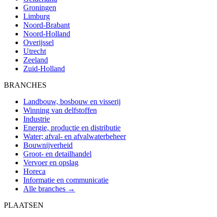
Groningen
Limburg
Noord-Brabant
Noord-Holland
Overijssel
Utrecht
Zeeland
Zuid-Holland
BRANCHES
Landbouw, bosbouw en visserij
Winning van delfstoffen
Industrie
Energie, productie en distributie
Water; afval- en afvalwaterbeheer
Bouwnijverheid
Groot- en detailhandel
Vervoer en opslag
Horeca
Informatie en communicatie
Alle branches →
PLAATSEN