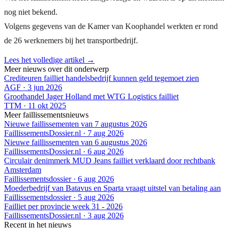
nog niet bekend.
Volgens gegevens van de Kamer van Koophandel werkten er rond
de 26 werknemers bij het transportbedrijf.
Lees het volledige artikel →
Meer nieuws over dit onderwerp
Crediteuren failliet handelsbedrijf kunnen geld tegemoet zien
AGF
·
3 jun 2026
Groothandel Jager Holland met WTG Logistics failliet
TTM
·
11 okt 2025
Meer faillissementsnieuws
Nieuwe faillissementen van 7 augustus 2026
FaillissementsDossier.nl
·
7 aug 2026
Nieuwe faillissementen van 6 augustus 2026
FaillissementsDossier.nl
·
6 aug 2026
Circulair denimmerk MUD Jeans failliet verklaard door rechtbank
Amsterdam
Faillissementsdossier
·
6 aug 2026
Moederbedrijf van Batavus en Sparta vraagt uitstel van betaling aan
Faillissementsdossier
·
5 aug 2026
Failliet per provincie week 31 - 2026
FaillissementsDossier.nl
·
3 aug 2026
Recent in het nieuws