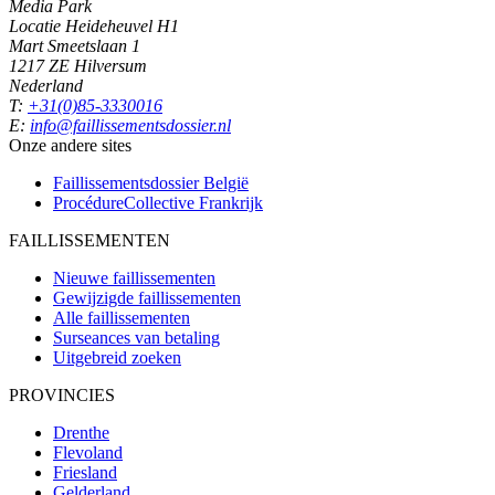
Media Park
Locatie Heideheuvel H1
Mart Smeetslaan 1
1217 ZE Hilversum
Nederland
T:
+31(0)85-3330016
E:
info@faillissementsdossier.nl
Onze andere sites
Faillissementsdossier
België
ProcédureCollective
Frankrijk
FAILLISSEMENTEN
Nieuwe faillissementen
Gewijzigde faillissementen
Alle faillissementen
Surseances van betaling
Uitgebreid zoeken
PROVINCIES
Drenthe
Flevoland
Friesland
Gelderland