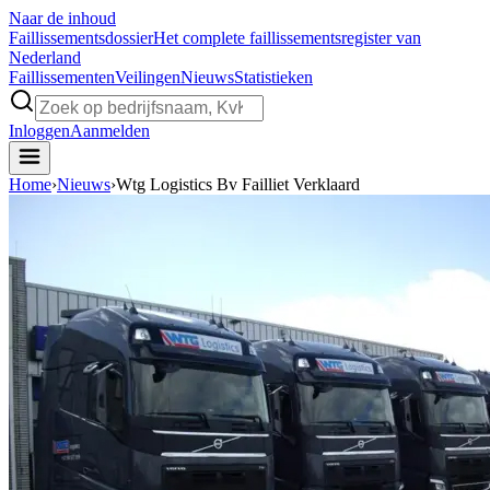
Naar de inhoud
Faillissements
dossier
Het complete faillissementsregister van
Nederland
Faillissementen
Veilingen
Nieuws
Statistieken
Inloggen
Aanmelden
Home
›
Nieuws
›
Wtg Logistics Bv Failliet Verklaard