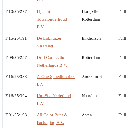
F.10/25/277
Fijnaart
Hoogvliet
Faill
Totaalonderhoud
Rotterdam
B.V.
F.15/25/191
De Enkhuizer
Enkhuizen
Faill
Visafslag
F.09/25/257
Drill Connection
Rotterdam
Faill
Netherlands B.V.
F.16/25/388
A-One Spoedkoeriers
Amersfoort
Faill
B.V.
F.16/25/394
Uni-Site Nederland
Naarden
Faill
B.V.
F.01/25/198
All Color Print &
Asten
Faill
Packaging B.V.