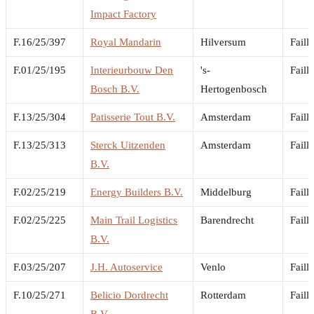
Impact Factory
F.16/25/397
Royal Mandarin
Hilversum
Faill
F.01/25/195
Interieurbouw Den
's-
Faill
Bosch B.V.
Hertogenbosch
F.13/25/304
Patisserie Tout B.V.
Amsterdam
Faill
F.13/25/313
Sterck Uitzenden
Amsterdam
Faill
B.V.
F.02/25/219
Energy Builders B.V.
Middelburg
Faill
F.02/25/225
Main Trail Logistics
Barendrecht
Faill
B.V.
F.03/25/207
J.H. Autoservice
Venlo
Faill
F.10/25/271
Belicio Dordrecht
Rotterdam
Faill
B.V.