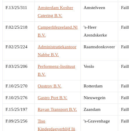
F.13/25/311
Amsterdam Kosher
Amstelveen
Faill
Catering B.V.
F.02/25/218
Camperlifezeeland.Nl
's-Heer
Faill
B.V.
Arendskerke
F.02/25/224
Administratiekantoor
Raamsdonksveer
Faill
Nabbe B.V.
F.03/25/206
Performenz-Instituut
Venlo
Faill
B.V.
F.10/25/270
Oostrov B.V.
Rotterdam
Faill
F.10/25/276
Gastro Port B.V.
Nieuwegein
Faill
F.15/25/197
Rayan Transport B.V.
Zaandam
Faill
F.09/25/256
Tiso
's-Gravenhage
Faill
Kinderdagverblijf Iii