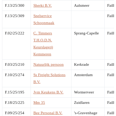
F.13/25/300
Sherki B.V.
Aalsmeer
Faill
F.13/25/309
Snelservice
Faill
Schoonmaak
F.02/25/222
C. Timmers
Sprang-Capelle
Faill
T.H.O.D.N.
Keurslagerij
Kemmeren
F.03/25/210
Natuurlijk persoon
Kerkrade
Faill
F.10/25/274
Ss Freight Solutions
Amsterdam
Faill
B.V.
F.15/25/195
Jvm Keukens B.V.
Wormerveer
Faill
F.18/25/225
Mm 35
Zuidlaren
Faill
F.09/25/254
Bee Personal B.V.
's-Gravenhage
Faill