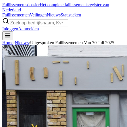
Faillissements
dossier
Het complete faillissementsregister van
Nederland
Faillissementen
Veilingen
Nieuws
Statistieken
Inloggen
Aanmelden
Home
›
Nieuws
›
Uitgesproken Faillissementen Van 30 Juli 2025