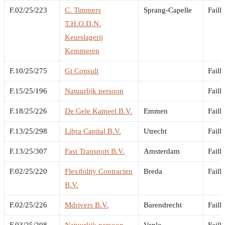
F.02/25/223
C. Timmers
Sprang-Capelle
Faill
T.H.O.D.N.
Keurslagerij
Kemmeren
F.10/25/275
Gt Consult
Faill
F.15/25/196
Natuurlijk persoon
Faill
F.18/25/226
De Gele Kameel B.V.
Emmen
Faill
F.13/25/298
Libra Capital B.V.
Utrecht
Faill
F.13/25/307
Fast Transport B.V.
Amsterdam
Faill
F.02/25/220
Flexibility Contracten
Breda
Faill
B.V.
F.02/25/226
Mdrivers B.V.
Barendrecht
Faill
F.03/25/208
Natuurlijk persoon
Venlo
Faill