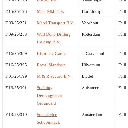
F.15/25/193
Meer Mkb B.V.
Hoofddorp
Faill
F.09/25/251
Marel Transport B.V.
Voorhout
Faill
F.09/25/258
Well Done Drilling
Rotterdam
Faill
Holding B.V.
F.16/25/389
Bistro De Garde
's-Graveland
Faill
F.16/25/395
Royal Mandarin
Hilversum
Faill
F.01/25/199
M & R Securo B.V.
Bladel
Faill
F.13/25/301
Stichting
Aalsmeer
Faill
Derdengelden
Groupcard
F.13/25/310
Snelservice
Amsterdam
Faill
Schoonmaak