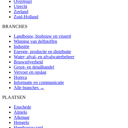
Overijssel
Utrecht
Zeeland
Zuid-Holland
BRANCHES
Landbouw, bosbouw en visserij
Winning van delfstoffen
Industrie
Energie, productie en distributie
Water; afval- en afvalwaterbeheer
Bouwnijverheid
Groot- en detailhandel
Vervoer en opslag
Horeca
Informatie en communicatie
Alle branches →
PLAATSEN
Enschede
Almelo
Alkmaar
Hengelo
Heerhugowaard