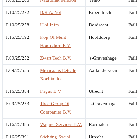
F.10/25/272
B.R.A. Vof
Papendrecht
Faill
F.10/25/278
Ukd Infra
Dordrecht
Faill
F.15/25/192
Kop Of Munt
Hoofddorp
Faill
Hoofddorp B.V.
F.09/25/252
Zwart Tech B.V.
's-Gravenhage
Faill
F.09/25/555
Mexicaans Eetcafe
Aarlanderveen
Faill
Xochimilco
F.16/25/384
Frigus B.V.
Utrecht
Faill
F.09/25/253
Tbec Group Of
's-Gravenhage
Faill
Companies B.V.
F.16/25/385
Wagner Services B.V.
Rosmalen
Faill
F.16/25/391
Stichting Social
Utrecht
Faill