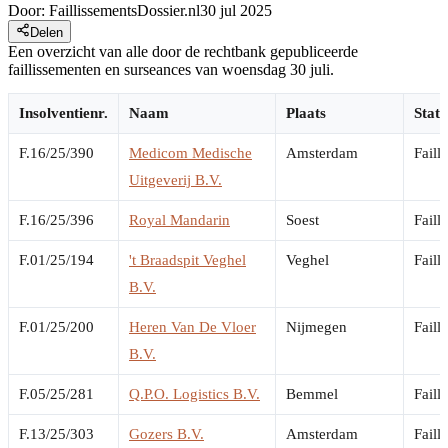
Door:
FaillissementsDossier.nl
30 jul 2025
Delen
Een overzicht van alle door de rechtbank gepubliceerde
faillissementen en surseances van woensdag 30 juli.
Insolventienr.
Naam
Plaats
Statu
F.16/25/390
Medicom Medische
Amsterdam
Faill
Uitgeverij B.V.
F.16/25/396
Royal Mandarin
Soest
Faill
F.01/25/194
't Braadspit Veghel
Veghel
Faill
B.V.
F.01/25/200
Heren Van De Vloer
Nijmegen
Faill
B.V.
F.05/25/281
Q.P.O. Logistics B.V.
Bemmel
Faill
F.13/25/303
Gozers B.V.
Amsterdam
Faill