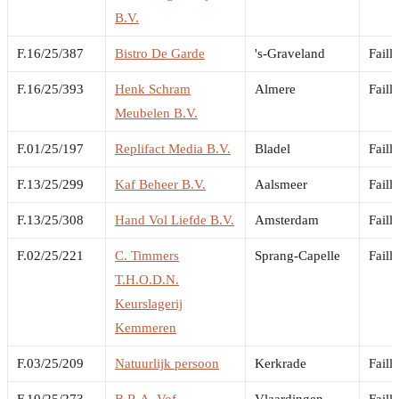
B.V.
F.16/25/387
Bistro De Garde
's-Graveland
Faill
F.16/25/393
Henk Schram
Almere
Faill
Meubelen B.V.
F.01/25/197
Replifact Media B.V.
Bladel
Faill
F.13/25/299
Kaf Beheer B.V.
Aalsmeer
Faill
F.13/25/308
Hand Vol Liefde B.V.
Amsterdam
Faill
F.02/25/221
C. Timmers
Sprang-Capelle
Faill
T.H.O.D.N.
Keurslagerij
Kemmeren
F.03/25/209
Natuurlijk persoon
Kerkrade
Faill
F.10/25/273
B.R.A. Vof
Vlaardingen
Faill