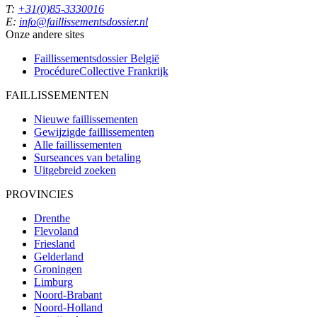
T:
+31(0)85-3330016
E:
info@faillissementsdossier.nl
Onze andere sites
Faillissementsdossier
België
ProcédureCollective
Frankrijk
FAILLISSEMENTEN
Nieuwe faillissementen
Gewijzigde faillissementen
Alle faillissementen
Surseances van betaling
Uitgebreid zoeken
PROVINCIES
Drenthe
Flevoland
Friesland
Gelderland
Groningen
Limburg
Noord-Brabant
Noord-Holland