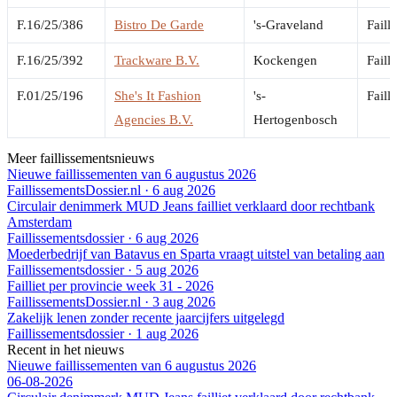
F.16/25/386
Bistro De Garde
's-Graveland
Faill
F.16/25/392
Trackware B.V.
Kockengen
Faill
F.01/25/196
She's It Fashion
's-
Faill
Agencies B.V.
Hertogenbosch
Meer faillissementsnieuws
Nieuwe faillissementen van 6 augustus 2026
FaillissementsDossier.nl
·
6 aug 2026
Circulair denimmerk MUD Jeans failliet verklaard door rechtbank
Amsterdam
Faillissementsdossier
·
6 aug 2026
Moederbedrijf van Batavus en Sparta vraagt uitstel van betaling aan
Faillissementsdossier
·
5 aug 2026
Failliet per provincie week 31 - 2026
FaillissementsDossier.nl
·
3 aug 2026
Zakelijk lenen zonder recente jaarcijfers uitgelegd
Faillissementsdossier
·
1 aug 2026
Recent in het nieuws
Nieuwe faillissementen van 6 augustus 2026
06-08-2026