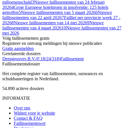
miljoenenschuld
3
Nieuwe faillissementen van 24 februari
2026
4
Grote Europese hotelgroep in insolventie: 125 hotels
getroffen
5
Nieuwe faillissementen van 5 maart 2026
6
Nieuwe
faillissementen van 22 april 2026
7
Failliet per provincie week 27 -
2026
8
Nieuwe faillissementen van 14 mei 2026
9
Nieuwe
faillissementen van 4 maart 2026
10
Nieuwe faillissementen van 27
mei 2026
Volg faillissementen gratis
Registreer en ontvang meldingen bij nieuwe publicaties
Gratis aanmelden
Gerelateerde dossiers
Deepgrooves B.V.
(
F.18/24/318
)
Faillissement
Faillissements
dossier
Het complete register van faillissementen, surseances en
schuldsaneringen in Nederland.
54.890
actieve dossiers
INFORMATIE
Over ons
Widget voor je website
Contact & FAQ
Faillissementswet