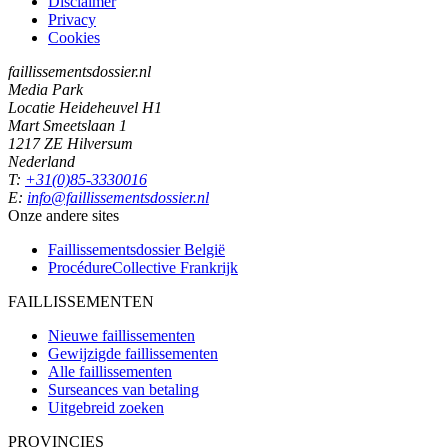
Disclaimer
Privacy
Cookies
faillissementsdossier.nl
Media Park
Locatie Heideheuvel H1
Mart Smeetslaan 1
1217 ZE Hilversum
Nederland
T:
+31(0)85-3330016
E:
info@faillissementsdossier.nl
Onze andere sites
Faillissementsdossier
België
ProcédureCollective
Frankrijk
FAILLISSEMENTEN
Nieuwe faillissementen
Gewijzigde faillissementen
Alle faillissementen
Surseances van betaling
Uitgebreid zoeken
PROVINCIES