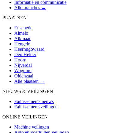
Informatie en communicatie
Alle branches →
PLAATSEN
Enschede
Almelo
Alkmaar
Hengelo
Heerhugowaard
Den Helder
Hoorn
Nijverdal
Wognum
Oldenzaal
Alle plaatsen →
NIEUWS & VEILINGEN
Faillissementsnieuws
Faillissementsveilingen
ONLINE VEILINGEN
Machine veilingen
Auto en voertuigen veilingen