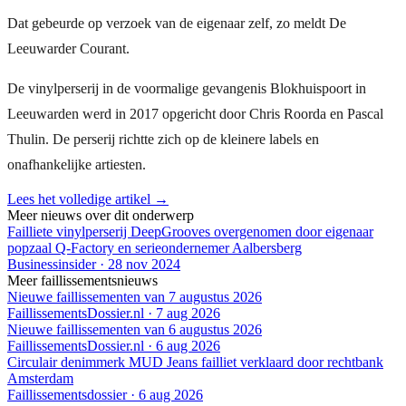
Dat gebeurde op verzoek van de eigenaar zelf, zo meldt De
Leeuwarder Courant.
De vinylperserij in de voormalige gevangenis Blokhuispoort in
Leeuwarden werd in 2017 opgericht door Chris Roorda en Pascal
Thulin. De perserij richtte zich op de kleinere labels en
onafhankelijke artiesten.
Lees het volledige artikel →
Meer nieuws over dit onderwerp
Failliete vinylperserij DeepGrooves overgenomen door eigenaar
popzaal Q-Factory en serieondernemer Aalbersberg
Businessinsider
·
28 nov 2024
Meer faillissementsnieuws
Nieuwe faillissementen van 7 augustus 2026
FaillissementsDossier.nl
·
7 aug 2026
Nieuwe faillissementen van 6 augustus 2026
FaillissementsDossier.nl
·
6 aug 2026
Circulair denimmerk MUD Jeans failliet verklaard door rechtbank
Amsterdam
Faillissementsdossier
·
6 aug 2026