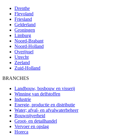
Drenthe
Flevoland
Friesland
Gelderland
Groningen
Limburg
Noord-Brabant
Noord-Holland
Overijssel
Utrecht
Zeeland
Zuid-Holland
BRANCHES
Landbouw, bosbouw en visserij
Winning van delfstoffen
Industrie
Energie, productie en distributie
Water; afval- en afvalwaterbeheer
Bouwnijverheid
Groot- en detailhandel
Vervoer en opslag
Horeca