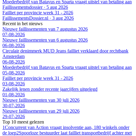
Moederbedrijf van Batavus en Sparta vraagt uitstel van betaling aan
Faillissementsdossier
·
5 aug 2026
Failliet per provincie week 31 - 2026
FaillissementsDossier.nl
·
3 aug 2026
Recent in het nieuws
Nieuwe faillissementen van 7 augustus 2026
07-08-2026
Nieuwe faillissementen van 6 augustus 2026
06-08-2026
Circulair denimmerk MUD Jeans failliet verklaard door rechtbank
Amsterdam
06-08-2026
Moederbedrijf van Batavus en Sparta vraagt uitstel van betaling aan
05-08-2026
Failliet per provincie week 31 - 2026
03-08-2026
Zakelijk lenen zonder recente jaarcijfers uitgelegd
01-08-2026
Nieuwe faillissementen van 30 juli 2026
30-07-2026
Nieuwe faillissementen van 29 juli 2026
29-07-2026
Top 10 meest gelezen
1
Concurrent van Action vraagt insolventie aan, 180 winkels onder
de loep
2
Spoorloze bestuurder laat failliet transportbedrijf achter met