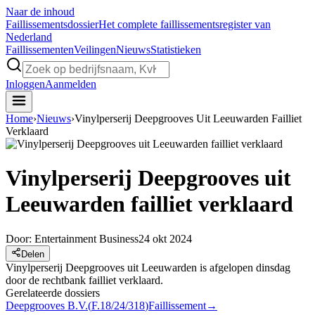
Naar de inhoud
Faillissements
dossier
Het complete faillissementsregister van
Nederland
Faillissementen
Veilingen
Nieuws
Statistieken
Inloggen
Aanmelden
Home
›
Nieuws
›
Vinylperserij Deepgrooves Uit Leeuwarden Failliet
Verklaard
Vinylperserij Deepgrooves uit
Leeuwarden failliet verklaard
Door:
Entertainment Business
24 okt 2024
Delen
Vinylperserij Deepgrooves uit Leeuwarden is afgelopen dinsdag
door de rechtbank failliet verklaard.
Gerelateerde dossiers
Deepgrooves B.V.
(
F.18/24/318
)
Faillissement
→