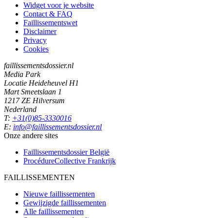
Widget voor je website
Contact & FAQ
Faillissementswet
Disclaimer
Privacy
Cookies
faillissementsdossier.nl
Media Park
Locatie Heideheuvel H1
Mart Smeetslaan 1
1217 ZE Hilversum
Nederland
T:
+31(0)85-3330016
E:
info@faillissementsdossier.nl
Onze andere sites
Faillissementsdossier
België
ProcédureCollective
Frankrijk
FAILLISSEMENTEN
Nieuwe faillissementen
Gewijzigde faillissementen
Alle faillissementen