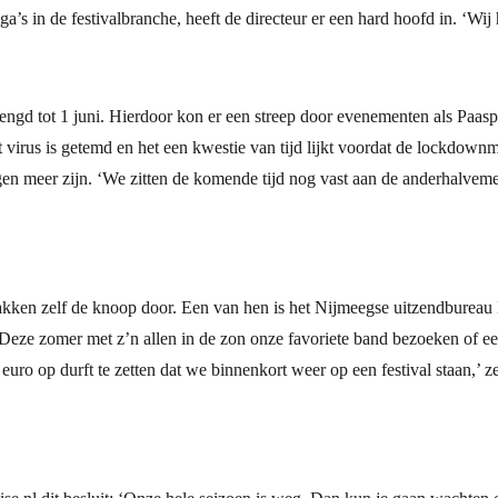
lega’s in de festivalbranche, heeft de directeur er een hard hoofd in. ‘W
ngd tot 1 juni. Hierdoor kon er een streep door evenementen als Paas
t virus is getemd en het een kwestie van tijd lijkt voordat de lockdo
ngen meer zijn. ‘We zitten de komende tijd nog vast aan de anderhalvem
ken zelf de knoop door. Een van hen is het Nijmeegse uitzendbureau E
ze zomer met z’n allen in de zon onze favoriete band bezoeken of ee
 euro op durft te zetten dat we binnenkort weer op een festival staan,’