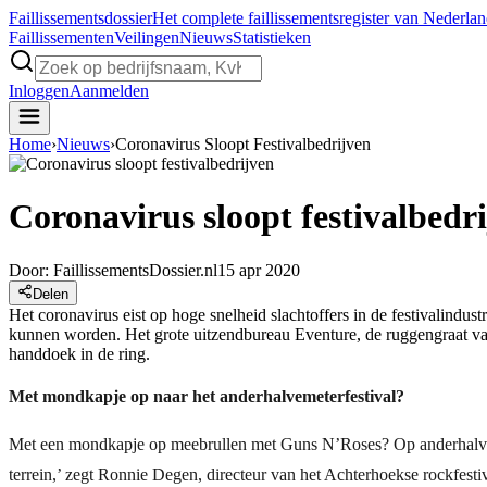
Faillissements
dossier
Het complete faillissementsregister van Nederla
Faillissementen
Veilingen
Nieuws
Statistieken
Inloggen
Aanmelden
Home
›
Nieuws
›
Coronavirus Sloopt Festivalbedrijven
Coronavirus sloopt festivalbedr
Door:
FaillissementsDossier.nl
15 apr 2020
Delen
Het coronavirus eist op hoge snelheid slachtoffers in de festivalindus
kunnen worden. Het grote uitzendbureau Eventure, de ruggengraat van 
handdoek in de ring.
Met mondkapje op naar het anderhalvemeterfestival?
Met een mondkapje op meebrullen met Guns N’Roses? Op anderhalve me
terrein,’ zegt Ronnie Degen, directeur van het Achterhoekse rockfe