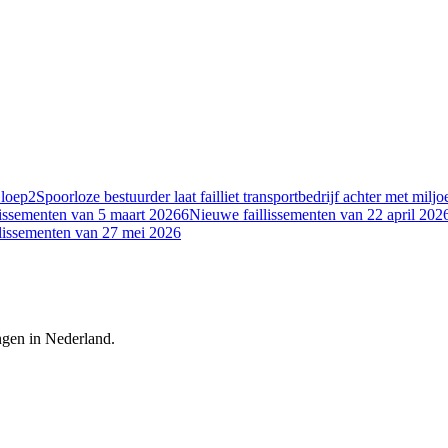
 loep
2
Spoorloze bestuurder laat failliet transportbedrijf achter met milj
lissementen van 5 maart 2026
6
Nieuwe faillissementen van 22 april 202
lissementen van 27 mei 2026
ingen in Nederland.