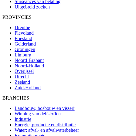
Surseances van betaling
Uitgebreid zoeken
PROVINCIES
Drenthe
Flevoland
Friesland
Gelderland
Groningen
Limburg
Noord-Brabant
Noord-Holland
Overijssel
Utrecht
Zeeland
Zuid-Holland
BRANCHES
Landbouw, bosbouw en visserij
Winning van delfstoffen
Industrie
Energie, productie en distributie
Water; afval- en afvalwaterbeheer
Bouwnijverheid