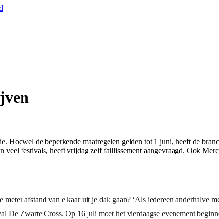
nd
ijven
trie. Hoewel de beperkende maatregelen gelden tot 1 juni, heeft de bran
veel festivals, heeft vrijdag zelf faillissement aangevraagd. Ook Mer
ter afstand van elkaar uit je dak gaan? ‘Als iedereen anderhalve met
stival De Zwarte Cross. Op 16 juli moet het vierdaagse evenement beg