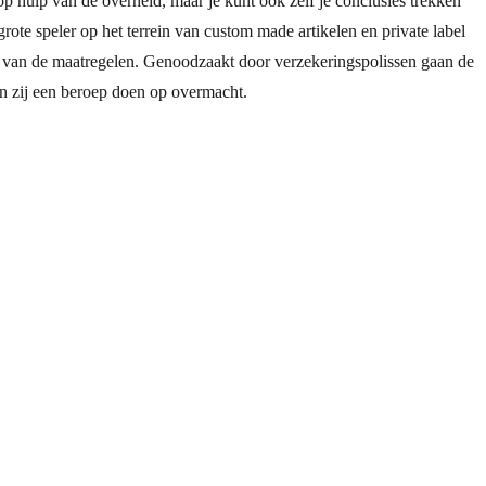
 hulp van de overheid, maar je kunt ook zelf je conclusies trekken
te speler op het terrein van custom made artikelen en private label
r van de maatregelen. Genoodzaakt door verzekeringspolissen gaan de
n zij een beroep doen op overmacht.