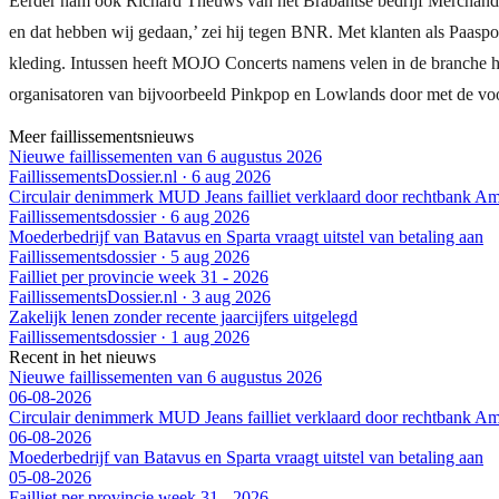
Eerder nam ook Richard Theuws van het Brabantse bedrijf Merchandise.
en dat hebben wij gedaan,’ zei hij tegen BNR. Met klanten als Paaspo
kleding. Intussen heeft MOJO Concerts namens velen in de branche h
organisatoren van bijvoorbeeld Pinkpop en Lowlands door met de voo
Meer faillissementsnieuws
Nieuwe faillissementen van 6 augustus 2026
FaillissementsDossier.nl
·
6 aug 2026
Circulair denimmerk MUD Jeans failliet verklaard door rechtbank A
Faillissementsdossier
·
6 aug 2026
Moederbedrijf van Batavus en Sparta vraagt uitstel van betaling aan
Faillissementsdossier
·
5 aug 2026
Failliet per provincie week 31 - 2026
FaillissementsDossier.nl
·
3 aug 2026
Zakelijk lenen zonder recente jaarcijfers uitgelegd
Faillissementsdossier
·
1 aug 2026
Recent in het nieuws
Nieuwe faillissementen van 6 augustus 2026
06-08-2026
Circulair denimmerk MUD Jeans failliet verklaard door rechtbank A
06-08-2026
Moederbedrijf van Batavus en Sparta vraagt uitstel van betaling aan
05-08-2026
Failliet per provincie week 31 - 2026