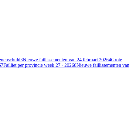
oenenschuld
3
Nieuwe faillissementen van 24 februari 2026
4
Grote
6
7
Failliet per provincie week 27 - 2026
8
Nieuwe faillissementen van