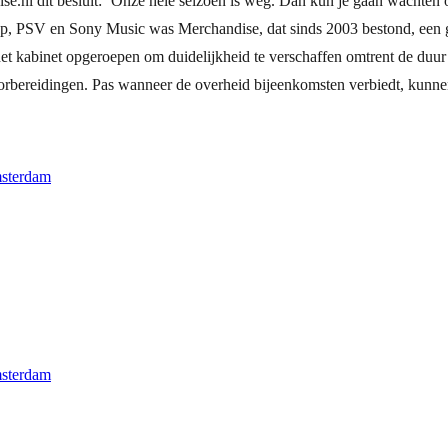
nl dit besluit: ‘Onze hele seizoen is weg. Dan kun je gaan wachten op
p, PSV en Sony Music was Merchandise, dat sinds 2003 bestond, een gro
et kabinet opgeroepen om duidelijkheid te verschaffen omtrent de duu
rbereidingen. Pas wanneer de overheid bijeenkomsten verbiedt, kunne
msterdam
msterdam