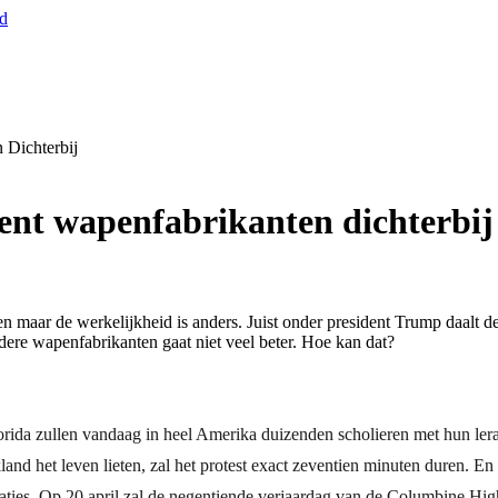
nd
 Dichterbij
ent wapenfabrikanten dichterbij
sen maar de werkelijkheid is anders. Juist onder president Trump daal
ere wapenfabrikanten gaat niet veel beter. Hoe kan dat?
orida zullen vandaag in heel Amerika duizenden scholieren met hun lera
nd het leven lieten, zal het protest exact zeventien minuten duren. En d
raties. Op 20 april zal de negentiende verjaardag van de Columbine H