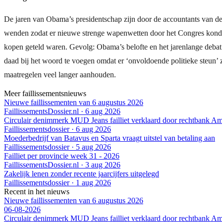
De jaren van Obama’s presidentschap zijn door de accountants van de
wenden zodat er nieuwe strenge wapenwetten door het Congres konden
kopen geteld waren. Gevolg: Obama’s belofte en het jarenlange debat 
daad bij het woord te voegen omdat er ‘onvoldoende politieke steun’ 
maatregelen veel langer aanhouden.
Meer faillissementsnieuws
Nieuwe faillissementen van 6 augustus 2026
FaillissementsDossier.nl
·
6 aug 2026
Circulair denimmerk MUD Jeans failliet verklaard door rechtbank A
Faillissementsdossier
·
6 aug 2026
Moederbedrijf van Batavus en Sparta vraagt uitstel van betaling aan
Faillissementsdossier
·
5 aug 2026
Failliet per provincie week 31 - 2026
FaillissementsDossier.nl
·
3 aug 2026
Zakelijk lenen zonder recente jaarcijfers uitgelegd
Faillissementsdossier
·
1 aug 2026
Recent in het nieuws
Nieuwe faillissementen van 6 augustus 2026
06-08-2026
Circulair denimmerk MUD Jeans failliet verklaard door rechtbank A