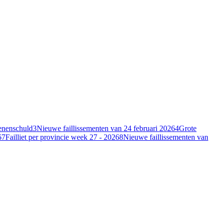
oenenschuld
3
Nieuwe faillissementen van 24 februari 2026
4
Grote
6
7
Failliet per provincie week 27 - 2026
8
Nieuwe faillissementen van