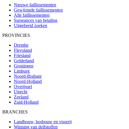
Nieuwe faillissementen
Gewijzigde faillissementen
Alle faillissementen
Surseances van betaling
Uitgebreid zoeken
PROVINCIES
Drenthe
Flevoland
Friesland
Gelderland
Groningen
Limburg
Noord-Brabant
Noord-Holland
Overijssel
Utrecht
Zeeland
Zuid-Holland
BRANCHES
Landbouw, bosbouw en visserij
Winning van delfstoffen