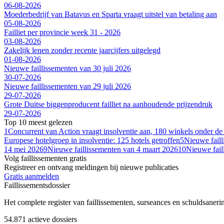
06-08-2026
Moederbedrijf van Batavus en Sparta vraagt uitstel van betaling aan
05-08-2026
Failliet per provincie week 31 - 2026
03-08-2026
Zakelijk lenen zonder recente jaarcijfers uitgelegd
01-08-2026
Nieuwe faillissementen van 30 juli 2026
30-07-2026
Nieuwe faillissementen van 29 juli 2026
29-07-2026
Grote Duitse biggenproducent failliet na aanhoudende prijzendruk
29-07-2026
Top 10 meest gelezen
1
Concurrent van Action vraagt insolventie aan, 180 winkels onder de
Europese hotelgroep in insolventie: 125 hotels getroffen
5
Nieuwe fail
14 mei 2026
9
Nieuwe faillissementen van 4 maart 2026
10
Nieuwe fail
Volg faillissementen gratis
Registreer en ontvang meldingen bij nieuwe publicaties
Gratis aanmelden
Faillissements
dossier
Het complete register van faillissementen, surseances en schuldsaner
54.871
actieve dossiers