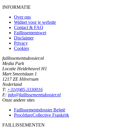
INFORMATIE
Over ons
Widget voor je website
Contact & FAQ
Faillissementswet
Disclaimer
Privacy
Cookies
faillissementsdossier.nl
Media Park
Locatie Heideheuvel H1
Mart Smeetslaan 1
1217 ZE Hilversum
Nederland
T:
+31(0)85-3330016
E:
info@faillissementsdossier.nl
Onze andere sites
Faillissementsdossier
België
ProcédureCollective
Frankrijk
FAILLISSEMENTEN