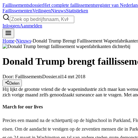
Faillissements
dossier
Het complete faillissementsregister van Nederla
Faillissementen
Veilingen
Nieuws
Statistieken
Inloggen
Aanmelden
Home
›
Nieuws
›
Donald Trump Brengt Faillissement Wapenfabrikanten
Donald Trump brengt faillissem
Door:
FaillissementsDossier.nl
14 mrt 2018
Delen
Hij lijkt de grootste vriend die de wapenindustrie zich maar kan wen
zich vorige maand zelfs genoodzaakt surseance aan te vragen. Met and
March for our lives
Precies een maand na de schietpartij op de highschool in Parkland, Fl
eisen. Om de aandacht te vestigen op de zeventien mensen die in Parkla
er op 24 maart in Washington en tal van andere steden grote demonst