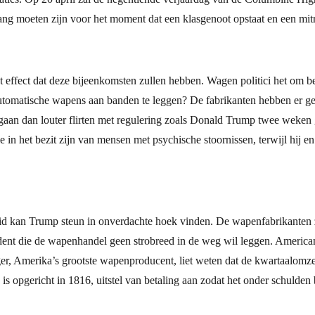
ang moeten zijn voor het moment dat een klasgenoot opstaat en een mitra
effect dat deze bijeenkomsten zullen hebben. Wagen politici het om bep
utomatische wapens aan banden te leggen? De fabrikanten hebben er ge
gaan dan louter flirten met regulering zoals Donald Trump twee weken 
e in het bezit zijn van mensen met psychische stoornissen, terwijl hij 
eid kan Trump steun in onverdachte hoek vinden. De wapenfabrikanten z
esident die de wapenhandel geen strobreed in de weg wil leggen. Ameri
er, Amerika’s grootste wapenproducent, liet weten dat de kwartaalomze
 opgericht in 1816, uitstel van betaling aan zodat het onder schulden b