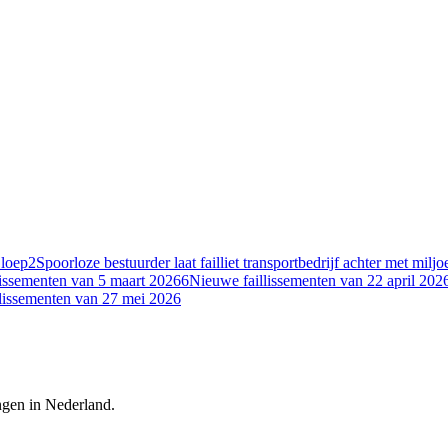
 loep
2
Spoorloze bestuurder laat failliet transportbedrijf achter met milj
lissementen van 5 maart 2026
6
Nieuwe faillissementen van 22 april 202
lissementen van 27 mei 2026
ingen in Nederland.