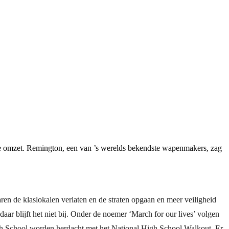
t de omzet. Remington, een van ’s werelds bekendste wapenmakers, zag
ren de klaslokalen verlaten en de straten opgaan en meer veiligheid
aar blijft het niet bij. Onder de noemer ‘March for our lives’ volgen
igh School worden herdacht met het National High School Walkout. Er