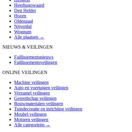
Heerhugowaard
Den Helder
Hoorn
Oldenzaal
Nijverdal
Wognum
Alle plaatsen →
NIEUWS & VEILINGEN
Faillissementsnieuws
Faillissementsveilingen
ONLINE VEILINGEN
Machine veilingen
Auto en voertuigen veilingen
Verzamel veilingen
Gereedschap veilingen
Bouwmaterialen veilingen
Tuindecoratie en inrichting veilingen
Meubel veilingen
Motoren veilingen
Alle categorieën →