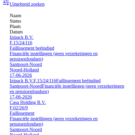
Uitgebreid zoeken
Naam
Status
Plaats
Datum
Izipack B.V.
F.15/24/116
Faillissement beëindigd
Financiële instellingen (geen verzekeringen en
pensioenfondsen)
Santpoort-Noord
Noord-Holland
17-06-2026
Izipack B.V.
F.15/24/116
Faillissement beëindigd
Santpoort-Noord
Financiële instellingen (geen verzekeringen
en pensioenfondsen)
17-06-2026
Casa Holding B.V.
F.02/26/9
Faillissement
Financiële instellingen (geen verzekeringen en
pensioenfondsen)
Santpoort-Noord
Noord-Holland