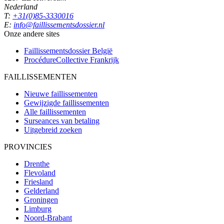
Nederland
T:
+31(0)85-3330016
E:
info@faillissementsdossier.nl
Onze andere sites
Faillissementsdossier
België
ProcédureCollective
Frankrijk
FAILLISSEMENTEN
Nieuwe faillissementen
Gewijzigde faillissementen
Alle faillissementen
Surseances van betaling
Uitgebreid zoeken
PROVINCIES
Drenthe
Flevoland
Friesland
Gelderland
Groningen
Limburg
Noord-Brabant