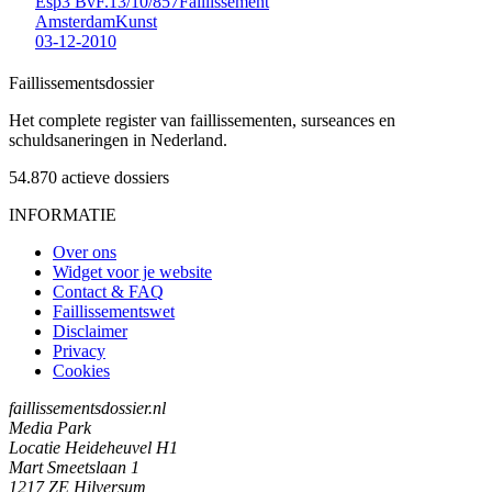
Esp3 Bv
F.13/10/857
Faillissement
Amsterdam
Kunst
03-12-2010
Faillissements
dossier
Het complete register van faillissementen, surseances en
schuldsaneringen in Nederland.
54.870
actieve dossiers
INFORMATIE
Over ons
Widget voor je website
Contact & FAQ
Faillissementswet
Disclaimer
Privacy
Cookies
faillissementsdossier.nl
Media Park
Locatie Heideheuvel H1
Mart Smeetslaan 1
1217 ZE Hilversum