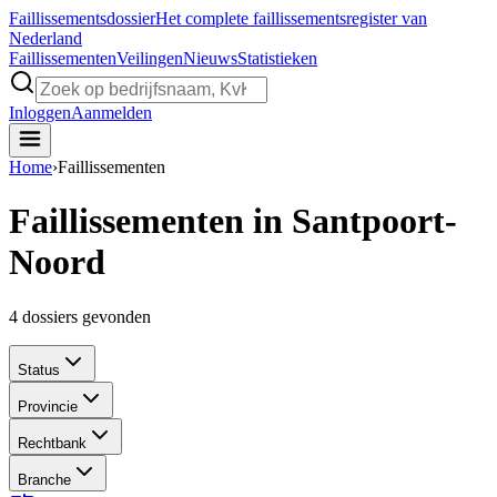
Faillissements
dossier
Het complete faillissementsregister van
Nederland
Faillissementen
Veilingen
Nieuws
Statistieken
Inloggen
Aanmelden
Home
›
Faillissementen
Faillissementen in Santpoort-
Noord
4
dossiers gevonden
Status
Provincie
Rechtbank
Branche