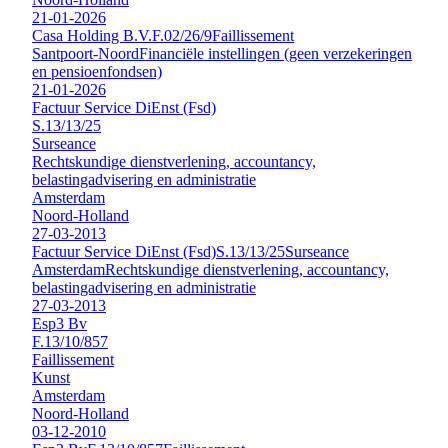
21-01-2026
Casa Holding B.V.
F.02/26/9
Faillissement
Santpoort-Noord
Financiële instellingen (geen verzekeringen
en pensioenfondsen)
21-01-2026
Factuur Service DiEnst (Fsd)
S.13/13/25
Surseance
Rechtskundige dienstverlening, accountancy,
belastingadvisering en administratie
Amsterdam
Noord-Holland
27-03-2013
Factuur Service DiEnst (Fsd)
S.13/13/25
Surseance
Amsterdam
Rechtskundige dienstverlening, accountancy,
belastingadvisering en administratie
27-03-2013
Esp3 Bv
F.13/10/857
Faillissement
Kunst
Amsterdam
Noord-Holland
03-12-2010