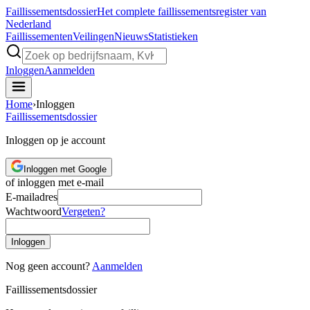
Faillissements
dossier
Het complete faillissementsregister van
Nederland
Faillissementen
Veilingen
Nieuws
Statistieken
Inloggen
Aanmelden
Home
›
Inloggen
Faillissements
dossier
Inloggen op je account
Inloggen met Google
of inloggen met e-mail
E-mailadres
Wachtwoord
Vergeten?
Inloggen
Nog geen account?
Aanmelden
Faillissements
dossier