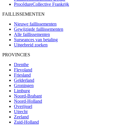
ProcédureCollective
Frankrijk
FAILLISSEMENTEN
Nieuwe faillissementen
Gewijzigde faillissementen
Alle faillissementen
Surseances van betaling
Uitgebreid zoeken
PROVINCIES
Drenthe
Flevoland
Friesland
Gelderland
Groningen
Limburg
Noord-Brabant
Noord-Holland
Overijssel
Utrecht
Zeeland
Zuid-Holland