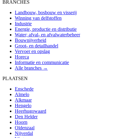
BRANCHES
Landbouw, bosbouw en visserij
Winning van delfstoffen
Industrie
Energie, productie en distributie
Water; afval- en afvalwaterbeheer
Bouwnijverheid
Groot- en detailhandel
Vervoer en opslag
Horeca
Informatie en communicatie
Alle branches →
PLAATSEN
Enschede
Almelo
Alkmaar
Hengelo
Heerhugowaard
Den Helder
Hoorn
Oldenzaal
Nijverdal