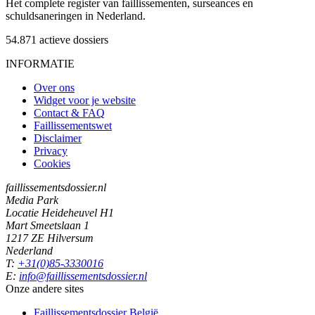
Het complete register van faillissementen, surseances en
schuldsaneringen in Nederland.
54.871
actieve dossiers
INFORMATIE
Over ons
Widget voor je website
Contact & FAQ
Faillissementswet
Disclaimer
Privacy
Cookies
faillissementsdossier.nl
Media Park
Locatie Heideheuvel H1
Mart Smeetslaan 1
1217 ZE Hilversum
Nederland
T:
+31(0)85-3330016
E:
info@faillissementsdossier.nl
Onze andere sites
Faillissementsdossier
België