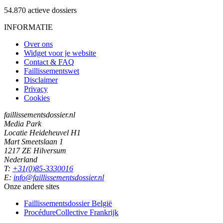
54.870
actieve dossiers
INFORMATIE
Over ons
Widget voor je website
Contact & FAQ
Faillissementswet
Disclaimer
Privacy
Cookies
faillissementsdossier.nl
Media Park
Locatie Heideheuvel H1
Mart Smeetslaan 1
1217 ZE Hilversum
Nederland
T:
+31(0)85-3330016
E:
info@faillissementsdossier.nl
Onze andere sites
Faillissementsdossier
België
ProcédureCollective
Frankrijk