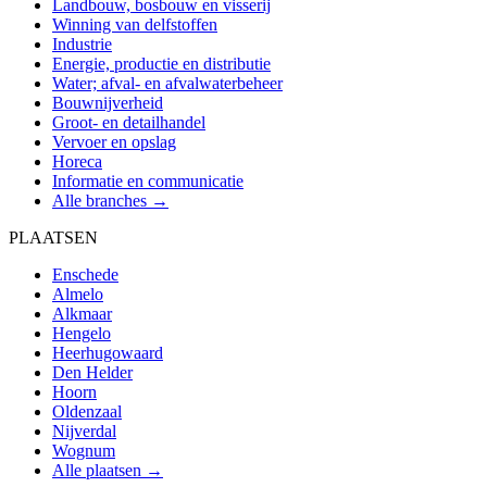
Landbouw, bosbouw en visserij
Winning van delfstoffen
Industrie
Energie, productie en distributie
Water; afval- en afvalwaterbeheer
Bouwnijverheid
Groot- en detailhandel
Vervoer en opslag
Horeca
Informatie en communicatie
Alle branches →
PLAATSEN
Enschede
Almelo
Alkmaar
Hengelo
Heerhugowaard
Den Helder
Hoorn
Oldenzaal
Nijverdal
Wognum
Alle plaatsen →