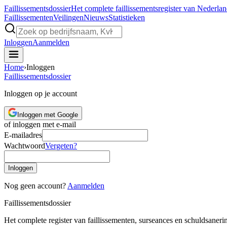
Faillissements
dossier
Het complete faillissementsregister van Nederla
Faillissementen
Veilingen
Nieuws
Statistieken
Inloggen
Aanmelden
Home
›
Inloggen
Faillissements
dossier
Inloggen op je account
Inloggen met Google
of inloggen met e-mail
E-mailadres
Wachtwoord
Vergeten?
Inloggen
Nog geen account?
Aanmelden
Faillissements
dossier
Het complete register van faillissementen, surseances en schuldsaner