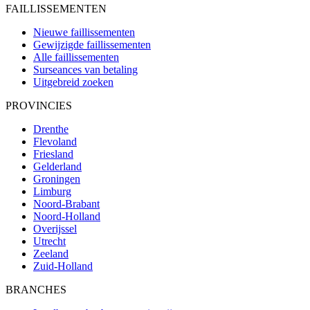
FAILLISSEMENTEN
Nieuwe faillissementen
Gewijzigde faillissementen
Alle faillissementen
Surseances van betaling
Uitgebreid zoeken
PROVINCIES
Drenthe
Flevoland
Friesland
Gelderland
Groningen
Limburg
Noord-Brabant
Noord-Holland
Overijssel
Utrecht
Zeeland
Zuid-Holland
BRANCHES