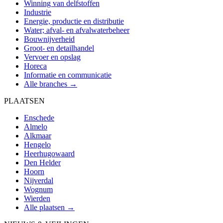
Winning van delfstoffen
Industrie
Energie, productie en distributie
Water; afval- en afvalwaterbeheer
Bouwnijverheid
Groot- en detailhandel
Vervoer en opslag
Horeca
Informatie en communicatie
Alle branches →
PLAATSEN
Enschede
Almelo
Alkmaar
Hengelo
Heerhugowaard
Den Helder
Hoorn
Nijverdal
Wognum
Wierden
Alle plaatsen →