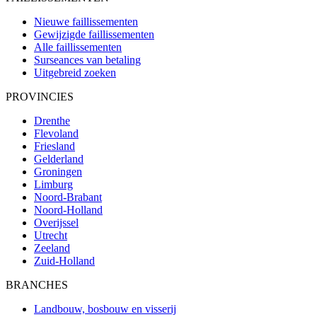
Nieuwe faillissementen
Gewijzigde faillissementen
Alle faillissementen
Surseances van betaling
Uitgebreid zoeken
PROVINCIES
Drenthe
Flevoland
Friesland
Gelderland
Groningen
Limburg
Noord-Brabant
Noord-Holland
Overijssel
Utrecht
Zeeland
Zuid-Holland
BRANCHES
Landbouw, bosbouw en visserij