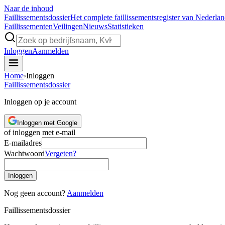
Naar de inhoud
Faillissements
dossier
Het complete faillissementsregister van Nederla
Faillissementen
Veilingen
Nieuws
Statistieken
Inloggen
Aanmelden
Home
›
Inloggen
Faillissements
dossier
Inloggen op je account
Inloggen met Google
of inloggen met e-mail
E-mailadres
Wachtwoord
Vergeten?
Inloggen
Nog geen account?
Aanmelden
Faillissements
dossier