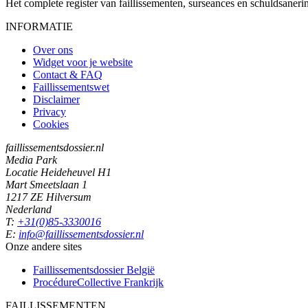
Het complete register van faillissementen, surseances en schuldsaner
INFORMATIE
Over ons
Widget voor je website
Contact & FAQ
Faillissementswet
Disclaimer
Privacy
Cookies
faillissementsdossier.nl
Media Park
Locatie Heideheuvel H1
Mart Smeetslaan 1
1217 ZE Hilversum
Nederland
T:
+31(0)85-3330016
E:
info@faillissementsdossier.nl
Onze andere sites
Faillissementsdossier
België
ProcédureCollective
Frankrijk
FAILLISSEMENTEN