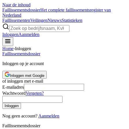
Naar de inhoud
Faillissements
dossier
Het complete faillissementsregister van
Nederland
Faillissementen
Veilingen
Nieuws
Statistieken
Inloggen
Aanmelden
Home
›
Inloggen
Faillissements
dossier
Inloggen op je account
Inloggen met Google
of inloggen met e-mail
E-mailadres
Wachtwoord
Vergeten?
Inloggen
Nog geen account?
Aanmelden
Faillissements
dossier