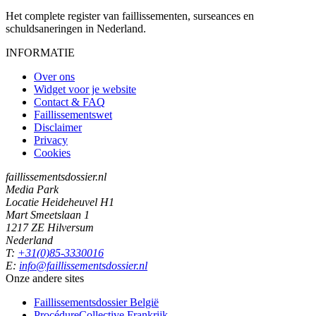
Het complete register van faillissementen, surseances en
schuldsaneringen in Nederland.
INFORMATIE
Over ons
Widget voor je website
Contact & FAQ
Faillissementswet
Disclaimer
Privacy
Cookies
faillissementsdossier.nl
Media Park
Locatie Heideheuvel H1
Mart Smeetslaan 1
1217 ZE Hilversum
Nederland
T:
+31(0)85-3330016
E:
info@faillissementsdossier.nl
Onze andere sites
Faillissementsdossier
België
ProcédureCollective
Frankrijk