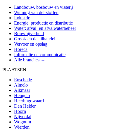
Landbouw, bosbouw en visserij
Winning van delfstoffen
Industrie
Energie, productie en distributie
Water; afval- en afvalwaterbeheer
Bouwnijverheid
Groot- en detailhandel
Vervoer en opslag
Horeca
Informatie en communicatie
Alle branches →
PLAATSEN
Enschede
Almelo
Alkmaar
Hengelo
Heerhugowaard
Den Helder
Hoorn
Nijverdal
Wognum
Wierden