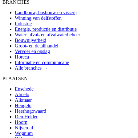
BRANCHES
Landbouw, bosbouw en visserij
Winning van delfstoffen
Industrie
Energie, productie en distributie
Water; afval- en afvalwaterbeheer
Bouwnijverheid
Groot- en detailhandel
Vervoer en opslag
Horeca
Informatie en communicatie
Alle branches →
PLAATSEN
Enschede
Almelo
Alkmaar
Hengelo
Heerhugowaard
Den Helder
Hoorn
Nijverdal
Wognum