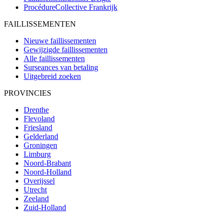
ProcédureCollective
Frankrijk
FAILLISSEMENTEN
Nieuwe faillissementen
Gewijzigde faillissementen
Alle faillissementen
Surseances van betaling
Uitgebreid zoeken
PROVINCIES
Drenthe
Flevoland
Friesland
Gelderland
Groningen
Limburg
Noord-Brabant
Noord-Holland
Overijssel
Utrecht
Zeeland
Zuid-Holland