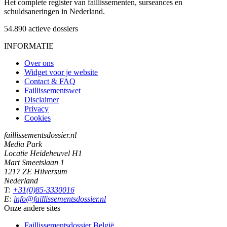
Het complete register van faillissementen, surseances en
schuldsaneringen in Nederland.
54.890
actieve dossiers
INFORMATIE
Over ons
Widget voor je website
Contact & FAQ
Faillissementswet
Disclaimer
Privacy
Cookies
faillissementsdossier.nl
Media Park
Locatie Heideheuvel H1
Mart Smeetslaan 1
1217 ZE Hilversum
Nederland
T:
+31(0)85-3330016
E:
info@faillissementsdossier.nl
Onze andere sites
Faillissementsdossier
België