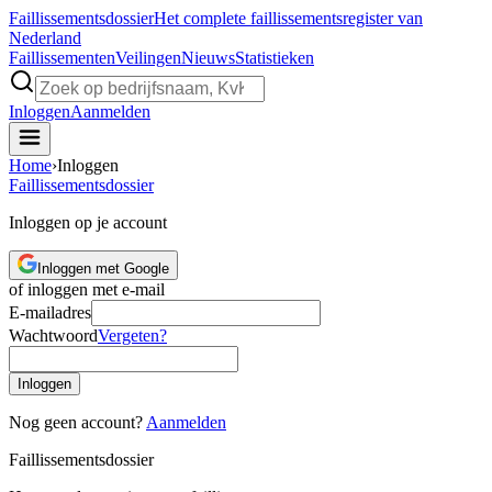
Faillissements
dossier
Het complete faillissementsregister van
Nederland
Faillissementen
Veilingen
Nieuws
Statistieken
Inloggen
Aanmelden
Home
›
Inloggen
Faillissements
dossier
Inloggen op je account
Inloggen met Google
of inloggen met e-mail
E-mailadres
Wachtwoord
Vergeten?
Inloggen
Nog geen account?
Aanmelden
Faillissements
dossier