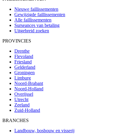
Nieuwe faillissementen
Gewijzigde faillissementen
Alle faillissementen
Surseances van betaling
Uitgebreid zoeken
PROVINCIES
Drenthe
Flevoland
Friesland
Gelderland
Groningen
Limburg
Noord-Brabant
Noord-Holland
Overijssel
Utrecht
Zeeland
Zuid-Holland
BRANCHES
Landbouw, bosbouw en visserij