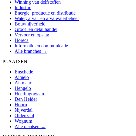
Winning van delfstoffen
Industrie
Energie, productie en distributie
Water; afval- en afvalwaterbeheer
Bouwnijverheid
Groot- en detailhandel
Vervoer en opslag
Horeca
Informatie en communicatie
Alle branches →
PLAATSEN
Enschede
Almelo
Alkmaar
Hengelo
Heerhugowaard
Den Helder
Hoorn
Nijverdal
Oldenzaal
Wognum
Alle plaatsen →