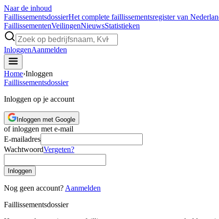
Naar de inhoud
Faillissements
dossier
Het complete faillissementsregister van Nederla
Faillissementen
Veilingen
Nieuws
Statistieken
Inloggen
Aanmelden
Home
›
Inloggen
Faillissements
dossier
Inloggen op je account
Inloggen met Google
of inloggen met e-mail
E-mailadres
Wachtwoord
Vergeten?
Inloggen
Nog geen account?
Aanmelden
Faillissements
dossier