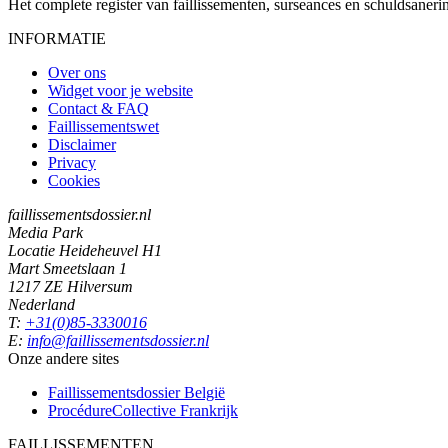
Het complete register van faillissementen, surseances en schuldsaner
INFORMATIE
Over ons
Widget voor je website
Contact & FAQ
Faillissementswet
Disclaimer
Privacy
Cookies
faillissementsdossier.nl
Media Park
Locatie Heideheuvel H1
Mart Smeetslaan 1
1217 ZE Hilversum
Nederland
T:
+31(0)85-3330016
E:
info@faillissementsdossier.nl
Onze andere sites
Faillissementsdossier
België
ProcédureCollective
Frankrijk
FAILLISSEMENTEN