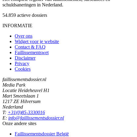
schuldsaneringen in Nederland.
54.859
actieve dossiers
INFORMATIE
Over ons
Widget voor je website
Contact & FAQ
Faillissementswet
Disclaimer
Privacy
Cookies
faillissementsdossier.nl
Media Park
Locatie Heideheuvel H1
Mart Smeetslaan 1
1217 ZE Hilversum
Nederland
T:
+31(0)85-3330016
E:
info@faillissementsdossier.nl
Onze andere sites
Faillissementsdossier
België