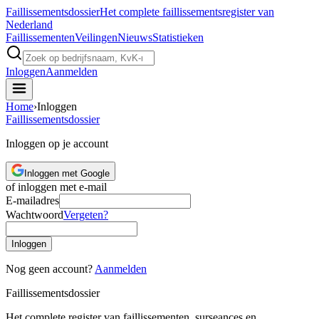
Faillissements
dossier
Het complete faillissementsregister van
Nederland
Faillissementen
Veilingen
Nieuws
Statistieken
Inloggen
Aanmelden
Home
›
Inloggen
Faillissements
dossier
Inloggen op je account
Inloggen met Google
of inloggen met e-mail
E-mailadres
Wachtwoord
Vergeten?
Inloggen
Nog geen account?
Aanmelden
Faillissements
dossier
Het complete register van faillissementen, surseances en