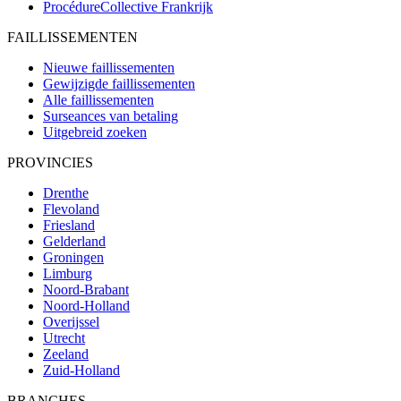
ProcédureCollective
Frankrijk
FAILLISSEMENTEN
Nieuwe faillissementen
Gewijzigde faillissementen
Alle faillissementen
Surseances van betaling
Uitgebreid zoeken
PROVINCIES
Drenthe
Flevoland
Friesland
Gelderland
Groningen
Limburg
Noord-Brabant
Noord-Holland
Overijssel
Utrecht
Zeeland
Zuid-Holland
BRANCHES