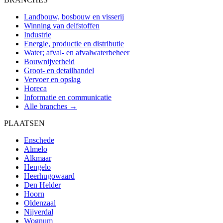
Landbouw, bosbouw en visserij
Winning van delfstoffen
Industrie
Energie, productie en distributie
Water; afval- en afvalwaterbeheer
Bouwnijverheid
Groot- en detailhandel
Vervoer en opslag
Horeca
Informatie en communicatie
Alle branches →
PLAATSEN
Enschede
Almelo
Alkmaar
Hengelo
Heerhugowaard
Den Helder
Hoorn
Oldenzaal
Nijverdal
Wognum