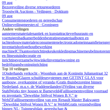
09 aug
Bezorgveiling diverse retourgoederen
Troostwijk Auctions - Veilingen · Dokkum
09 aug
Consumentengoederen en gereedschap
Onlineveilingmeester.nl · Groningen
Andere veilingen
aannemersmaterialen
antiek en kunst
attractieverhuur
auto en
voertuigen
badkamer
bedden
bestratingsmateriaal
boten en
jachten
bouwmaterialen
consumentenelectronica
domeinnaam
fietsen
ge
inventaris
horloge
houtbewerking
machine
ICT
kantoorinrichting
keuken
kleding
machine
meubel
motoren
m
en fitness
tuindecoratie en
inrichting
verzamel
wijn
winkelinventaris
woning en
bedrijfspand
woninginrichting
Top 10 veilingen
1
Onderhands verkocht - Woonhuis aan de Koningin Julianastraat 32
te Houten
2
Glazen schuifdeursystemen met GETINT GLAS voor
aanbouw, overkapping of veranda (Gratis thuisbezorging binnen
Nederland, m.u.v. de Waddeneilanden)
3
Veiling van diverse
StahlWorks tiny houses te Barneveld
4
Faillissementsveiling voorraad
en inventaris “Dewehlse Stijlvol Wonen B.V." te
Wehl
5
Faillissementsveiling van een Renault Master Bakwagen
“Dewehlse Stijlvol Wonen B.V." te Wehl
6
Gratis verzendveiling
binnen NL: Tuinmeubilair, gereedschap &