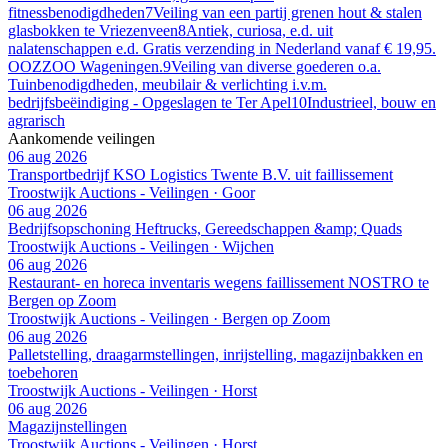
fitnessbenodigdheden
7
Veiling van een partij grenen hout & stalen
glasbokken te Vriezenveen
8
Antiek, curiosa, e.d. uit
nalatenschappen e.d. Gratis verzending in Nederland vanaf € 19,95.
OOZZOO Wageningen.
9
Veiling van diverse goederen o.a.
Tuinbenodigdheden, meubilair & verlichting i.v.m.
bedrijfsbeëindiging - Opgeslagen te Ter Apel
10
Industrieel, bouw en
agrarisch
Aankomende veilingen
06 aug 2026
Transportbedrijf KSO Logistics Twente B.V. uit faillissement
Troostwijk Auctions - Veilingen · Goor
06 aug 2026
Bedrijfsopschoning Heftrucks, Gereedschappen &amp; Quads
Troostwijk Auctions - Veilingen · Wijchen
06 aug 2026
Restaurant- en horeca inventaris wegens faillissement NOSTRO te
Bergen op Zoom
Troostwijk Auctions - Veilingen · Bergen op Zoom
06 aug 2026
Palletstelling, draagarmstellingen, inrijstelling, magazijnbakken en
toebehoren
Troostwijk Auctions - Veilingen · Horst
06 aug 2026
Magazijnstellingen
Troostwijk Auctions - Veilingen · Horst