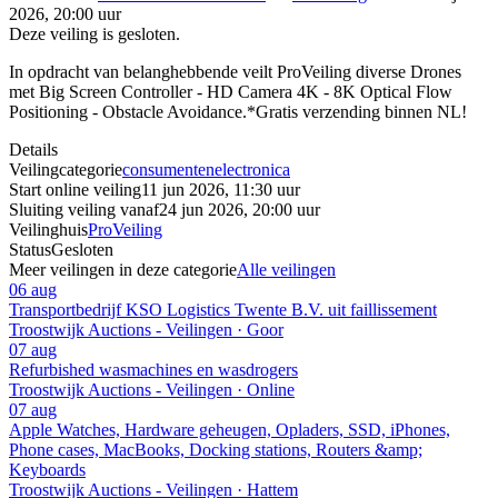
2026, 20:00 uur
Deze veiling is gesloten.
In opdracht van belanghebbende veilt ProVeiling diverse Drones
met Big Screen Controller - HD Camera 4K - 8K Optical Flow
Positioning - Obstacle Avoidance.*Gratis verzending binnen NL!
Details
Veilingcategorie
consumentenelectronica
Start online veiling
11 jun 2026, 11:30 uur
Sluiting veiling vanaf
24 jun 2026, 20:00 uur
Veilinghuis
ProVeiling
Status
Gesloten
Meer veilingen in deze categorie
Alle veilingen
06 aug
Transportbedrijf KSO Logistics Twente B.V. uit faillissement
Troostwijk Auctions - Veilingen · Goor
07 aug
Refurbished wasmachines en wasdrogers
Troostwijk Auctions - Veilingen · Online
07 aug
Apple Watches, Hardware geheugen, Opladers, SSD, iPhones,
Phone cases, MacBooks, Docking stations, Routers &amp;
Keyboards
Troostwijk Auctions - Veilingen · Hattem