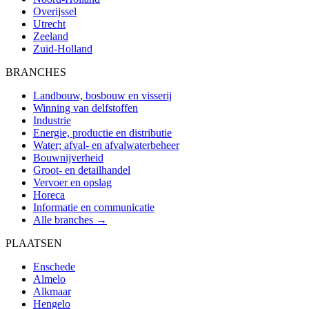
Overijssel
Utrecht
Zeeland
Zuid-Holland
BRANCHES
Landbouw, bosbouw en visserij
Winning van delfstoffen
Industrie
Energie, productie en distributie
Water; afval- en afvalwaterbeheer
Bouwnijverheid
Groot- en detailhandel
Vervoer en opslag
Horeca
Informatie en communicatie
Alle branches →
PLAATSEN
Enschede
Almelo
Alkmaar
Hengelo