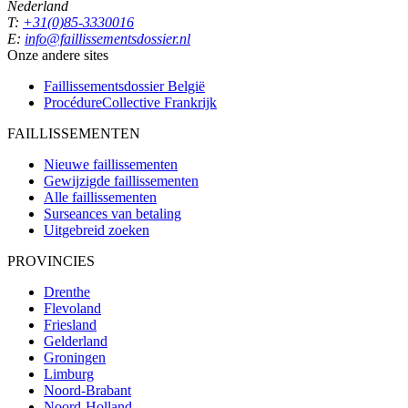
Nederland
T:
+31(0)85-3330016
E:
info@faillissementsdossier.nl
Onze andere sites
Faillissementsdossier
België
ProcédureCollective
Frankrijk
FAILLISSEMENTEN
Nieuwe faillissementen
Gewijzigde faillissementen
Alle faillissementen
Surseances van betaling
Uitgebreid zoeken
PROVINCIES
Drenthe
Flevoland
Friesland
Gelderland
Groningen
Limburg
Noord-Brabant
Noord-Holland