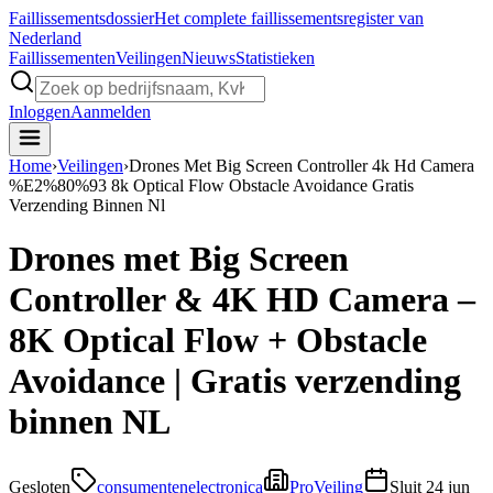
Faillissements
dossier
Het complete faillissementsregister van
Nederland
Faillissementen
Veilingen
Nieuws
Statistieken
Inloggen
Aanmelden
Home
›
Veilingen
›
Drones Met Big Screen Controller 4k Hd Camera
%E2%80%93 8k Optical Flow Obstacle Avoidance Gratis
Verzending Binnen Nl
Drones met Big Screen
Controller & 4K HD Camera –
8K Optical Flow + Obstacle
Avoidance | Gratis verzending
binnen NL
Gesloten
consumentenelectronica
ProVeiling
Sluit
24 jun