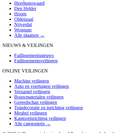
Heerhugowaard
Den Helder
Hoorn
Oldenzaal
Nijverdal
Wognum
Alle plaatsen →
NIEUWS & VEILINGEN
Faillissementsnieuws
Faillissementsveilingen
ONLINE VEILINGEN
Machine veilingen
Auto en voertuigen veilingen
Verzamel veilingen
Bouwmaterialen veilingen
Gereedschap veilingen
Tuindecoratie en inrichting veilingen
Meubel veilingen
Kantoorinrichting veilingen
Alle categorieën →