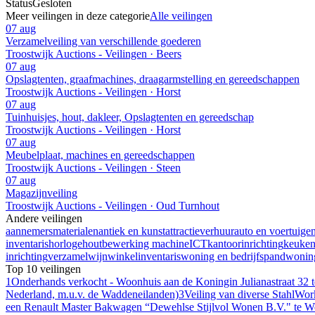
Status
Gesloten
Meer veilingen in deze categorie
Alle veilingen
07 aug
Verzamelveiling van verschillende goederen
Troostwijk Auctions - Veilingen · Beers
07 aug
Opslagtenten, graafmachines, draagarmstelling en gereedschappen
Troostwijk Auctions - Veilingen · Horst
07 aug
Tuinhuisjes, hout, dakleer, Opslagtenten en gereedschap
Troostwijk Auctions - Veilingen · Horst
07 aug
Meubelplaat, machines en gereedschappen
Troostwijk Auctions - Veilingen · Steen
07 aug
Magazijnveiling
Troostwijk Auctions - Veilingen · Oud Turnhout
Andere veilingen
aannemersmaterialen
antiek en kunst
attractieverhuur
auto en voertuige
inventaris
horloge
houtbewerking machine
ICT
kantoorinrichting
keuke
inrichting
verzamel
wijn
winkelinventaris
woning en bedrijfspand
woning
Top 10 veilingen
1
Onderhands verkocht - Woonhuis aan de Koningin Julianastraat 32 
Nederland, m.u.v. de Waddeneilanden)
3
Veiling van diverse StahlWor
een Renault Master Bakwagen “Dewehlse Stijlvol Wonen B.V." te W