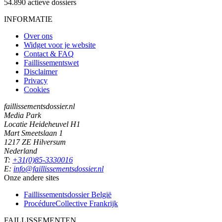
54.890
actieve dossiers
INFORMATIE
Over ons
Widget voor je website
Contact & FAQ
Faillissementswet
Disclaimer
Privacy
Cookies
faillissementsdossier.nl
Media Park
Locatie Heideheuvel H1
Mart Smeetslaan 1
1217 ZE Hilversum
Nederland
T:
+31(0)85-3330016
E:
info@faillissementsdossier.nl
Onze andere sites
Faillissementsdossier
België
ProcédureCollective
Frankrijk
FAILLISSEMENTEN