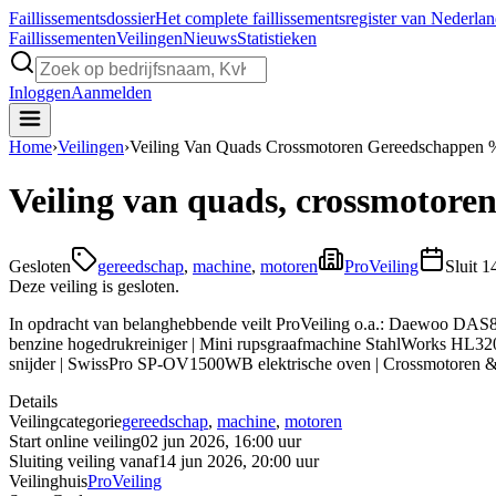
Faillissements
dossier
Het complete faillissementsregister van Nederla
Faillissementen
Veilingen
Nieuws
Statistieken
Inloggen
Aanmelden
Home
›
Veilingen
›
Veiling Van Quads Crossmotoren Gereedschappen
Veiling van quads, crossmotore
Gesloten
gereedschap
,
machine
,
motoren
ProVeiling
Sluit
1
Deze veiling is gesloten.
In opdracht van belanghebbende veilt ProVeiling o.a.: Daewoo 
benzine hogedrukreiniger | Mini rupsgraafmachine StahlWorks HL32
snijder | SwissPro SP-OV1500WB elektrische oven | Crossmotoren 
Details
Veilingcategorie
gereedschap
,
machine
,
motoren
Start online veiling
02 jun 2026, 16:00 uur
Sluiting veiling vanaf
14 jun 2026, 20:00 uur
Veilinghuis
ProVeiling