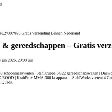
nd
 %E2%80%93 Gratis Verzending Binnen Nederland
n & gereedschappen – Gratis ver
4 jun 2026, 20:00 uur
DAS80 schoonmaakwagen | Stahlgruppe SG22 gereedschapswagen | Da
0 ROOD | KraftPro+ MMA-300 lasapparaat | StahlWorks veetent 4 Cat
& Quads.