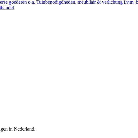
verse goederen o.a. Tuinbenodigdheden, meubilair & verlichting i.v.m. 
othandel
ingen in Nederland.