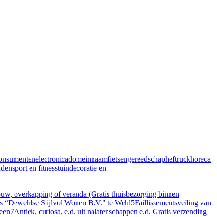
onsumentenelectronica
domeinnaam
fietsen
gereedschap
heftruck
horeca
aden
sport en fitness
tuindecoratie en
, overkapping of veranda (Gratis thuisbezorging binnen
ris “Dewehlse Stijlvol Wonen B.V." te Wehl
5
Faillissementsveiling van
veen
7
Antiek, curiosa, e.d. uit nalatenschappen e.d. Gratis verzending