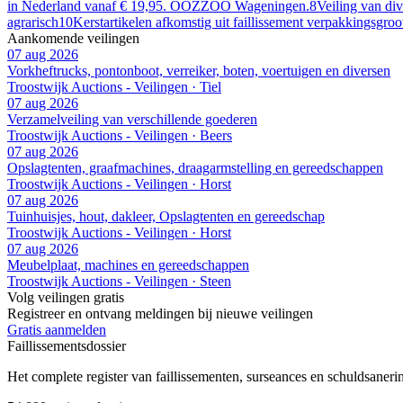
in Nederland vanaf € 19,95. OOZZOO Wageningen.
8
Veiling van di
agrarisch
10
Kerstartikelen afkomstig uit faillissement verpakkingsgro
Aankomende veilingen
07 aug 2026
Vorkheftrucks, pontonboot, verreiker, boten, voertuigen en diversen
Troostwijk Auctions - Veilingen · Tiel
07 aug 2026
Verzamelveiling van verschillende goederen
Troostwijk Auctions - Veilingen · Beers
07 aug 2026
Opslagtenten, graafmachines, draagarmstelling en gereedschappen
Troostwijk Auctions - Veilingen · Horst
07 aug 2026
Tuinhuisjes, hout, dakleer, Opslagtenten en gereedschap
Troostwijk Auctions - Veilingen · Horst
07 aug 2026
Meubelplaat, machines en gereedschappen
Troostwijk Auctions - Veilingen · Steen
Volg veilingen gratis
Registreer en ontvang meldingen bij nieuwe veilingen
Gratis aanmelden
Faillissements
dossier
Het complete register van faillissementen, surseances en schuldsaner