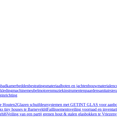
n
badkamer
bedden
bestratingsmateriaal
boten en jachten
bouwmaterialen
c
n
kleding
machine
meubel
motoren
muziekinstrumenten
paarden
sanitair
sier
inrichting
te Houten
2
Glazen schuifdeursystemen met GETINT GLAS voor aanbouw
ks tiny houses te Barneveld
4
Faillissementsveiling voorraad en inventa
ehl
6
Veiling van een partij grenen hout & stalen glasbokken te Vriezen