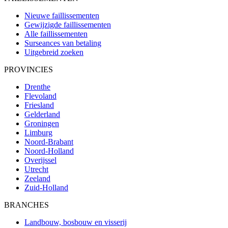
Nieuwe faillissementen
Gewijzigde faillissementen
Alle faillissementen
Surseances van betaling
Uitgebreid zoeken
PROVINCIES
Drenthe
Flevoland
Friesland
Gelderland
Groningen
Limburg
Noord-Brabant
Noord-Holland
Overijssel
Utrecht
Zeeland
Zuid-Holland
BRANCHES
Landbouw, bosbouw en visserij