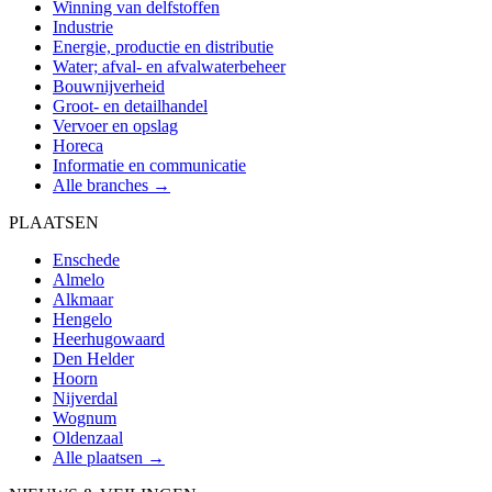
Winning van delfstoffen
Industrie
Energie, productie en distributie
Water; afval- en afvalwaterbeheer
Bouwnijverheid
Groot- en detailhandel
Vervoer en opslag
Horeca
Informatie en communicatie
Alle branches →
PLAATSEN
Enschede
Almelo
Alkmaar
Hengelo
Heerhugowaard
Den Helder
Hoorn
Nijverdal
Wognum
Oldenzaal
Alle plaatsen →