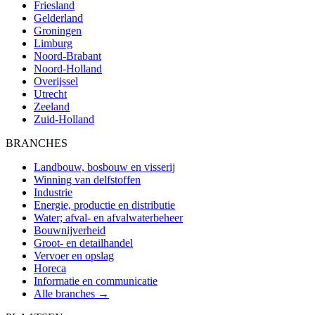
Friesland
Gelderland
Groningen
Limburg
Noord-Brabant
Noord-Holland
Overijssel
Utrecht
Zeeland
Zuid-Holland
BRANCHES
Landbouw, bosbouw en visserij
Winning van delfstoffen
Industrie
Energie, productie en distributie
Water; afval- en afvalwaterbeheer
Bouwnijverheid
Groot- en detailhandel
Vervoer en opslag
Horeca
Informatie en communicatie
Alle branches →