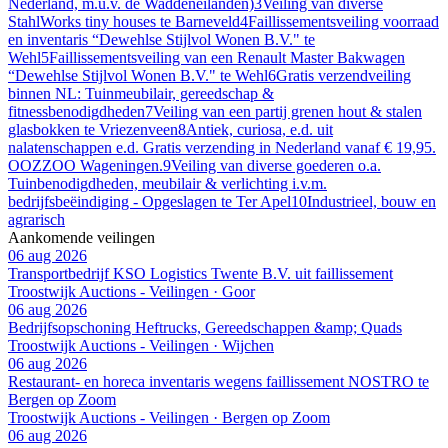
Nederland, m.u.v. de Waddeneilanden)
3
Veiling van diverse
StahlWorks tiny houses te Barneveld
4
Faillissementsveiling voorraad
en inventaris “Dewehlse Stijlvol Wonen B.V." te
Wehl
5
Faillissementsveiling van een Renault Master Bakwagen
“Dewehlse Stijlvol Wonen B.V." te Wehl
6
Gratis verzendveiling
binnen NL: Tuinmeubilair, gereedschap &
fitnessbenodigdheden
7
Veiling van een partij grenen hout & stalen
glasbokken te Vriezenveen
8
Antiek, curiosa, e.d. uit
nalatenschappen e.d. Gratis verzending in Nederland vanaf € 19,95.
OOZZOO Wageningen.
9
Veiling van diverse goederen o.a.
Tuinbenodigdheden, meubilair & verlichting i.v.m.
bedrijfsbeëindiging - Opgeslagen te Ter Apel
10
Industrieel, bouw en
agrarisch
Aankomende veilingen
06 aug 2026
Transportbedrijf KSO Logistics Twente B.V. uit faillissement
Troostwijk Auctions - Veilingen · Goor
06 aug 2026
Bedrijfsopschoning Heftrucks, Gereedschappen &amp; Quads
Troostwijk Auctions - Veilingen · Wijchen
06 aug 2026
Restaurant- en horeca inventaris wegens faillissement NOSTRO te
Bergen op Zoom
Troostwijk Auctions - Veilingen · Bergen op Zoom
06 aug 2026