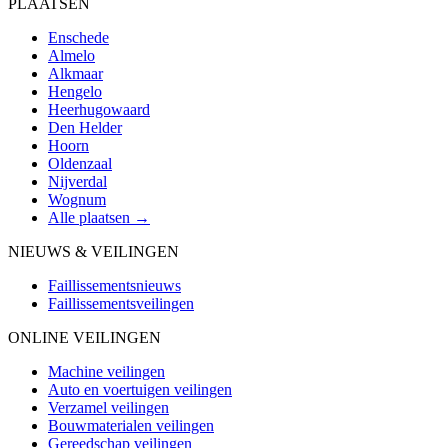
PLAATSEN
Enschede
Almelo
Alkmaar
Hengelo
Heerhugowaard
Den Helder
Hoorn
Oldenzaal
Nijverdal
Wognum
Alle plaatsen →
NIEUWS & VEILINGEN
Faillissementsnieuws
Faillissementsveilingen
ONLINE VEILINGEN
Machine veilingen
Auto en voertuigen veilingen
Verzamel veilingen
Bouwmaterialen veilingen
Gereedschap veilingen