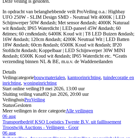
Deze veiling is gesloten.
In opdracht van belanghebbende veilt ProVeiling o.a.: Highbay
UFO 250W - SLIM Design SMD - Neutraal Wit 4000K | LED
Schijnwerper 50W &ndash; Met sensor &ndash; 4000K Naturaal
wit &ndash; IP65 Waterdicht | LED-paneel 45W &ndash; 60
&times; 60 cm&ndash; 6400K Koud wit | T8 LED Buizen &ndash;
16W &ndash; 120cm &ndash; 4200K Neutraal Wit | LED Batten
18W &ndash; 60cm &ndash; 6500K Koud wit &ndash; IP20
Stofdicht &ndash; Koppelbaar | LED Schijnwerper 30W MINI
&ndash; 6500K Koud wit &ndash; IP65 Waterdicht etc. *Gratis
verzending binnen NL & BE, m.u.v. de Waddeneilanden
Details
Veilingcategorie
bouwmaterialen
,
kantoorinrichting
,
tuindecoratie en
inrichting
,
woninginrichting
Start online veiling
19 mei 2026, 13:00 uur
Sluiting veiling vanaf
02 jun 2026, 20:00 uur
Veilinghuis
ProVeiling
Status
Gesloten
Meer veilingen in deze categorie
Alle veilingen
06 aug
Transportbedrijf KSO Logistics Twente B.V. uit faillissement
Troostwijk Auctions - Veilingen · Goor
06 aug