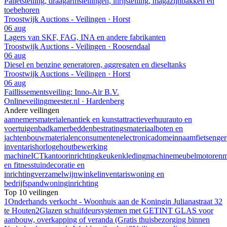
Palletstelling, draagarmstellingen, inrijstelling, magazijnbakken en
toebehoren
Troostwijk Auctions - Veilingen · Horst
06 aug
Lagers van SKF, FAG, INA en andere fabrikanten
Troostwijk Auctions - Veilingen · Roosendaal
06 aug
Diesel en benzine generatoren, aggregaten en dieseltanks
Troostwijk Auctions - Veilingen · Horst
06 aug
Faillissementsveiling: Inno-Air B.V.
Onlineveilingmeester.nl · Hardenberg
Andere veilingen
aannemersmaterialen
antiek en kunst
attractieverhuur
auto en
voertuigen
badkamer
bedden
bestratingsmateriaal
boten en
jachten
bouwmaterialen
consumentenelectronica
domeinnaam
fietsen
ge
inventaris
horloge
houtbewerking
machine
ICT
kantoorinrichting
keuken
kleding
machine
meubel
motoren
m
en fitness
tuindecoratie en
inrichting
verzamel
wijn
winkelinventaris
woning en
bedrijfspand
woninginrichting
Top 10 veilingen
1
Onderhands verkocht - Woonhuis aan de Koningin Julianastraat 32
te Houten
2
Glazen schuifdeursystemen met GETINT GLAS voor
aanbouw, overkapping of veranda (Gratis thuisbezorging binnen