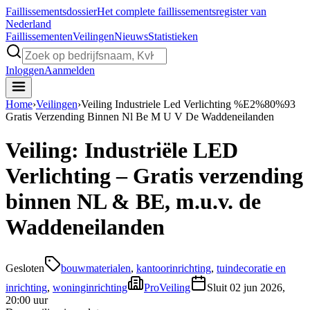
Faillissements
dossier
Het complete faillissementsregister van
Nederland
Faillissementen
Veilingen
Nieuws
Statistieken
Inloggen
Aanmelden
Home
›
Veilingen
›
Veiling Industriele Led Verlichting %E2%80%93
Gratis Verzending Binnen Nl Be M U V De Waddeneilanden
Veiling: Industriële LED
Verlichting – Gratis verzending
binnen NL & BE, m.u.v. de
Waddeneilanden
Gesloten
bouwmaterialen
,
kantoorinrichting
,
tuindecoratie en
inrichting
,
woninginrichting
ProVeiling
Sluit
02 jun 2026,
20:00 uur