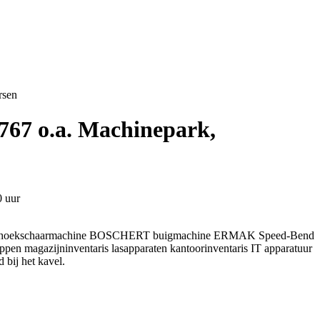
rsen
G767 o.a. Machinepark,
0 uur
03 uithoekschaarmachine BOSCHERT buigmachine ERMAK Speed-Bend
magazijninventaris lasapparaten kantoorinventaris IT apparatuur
bij het kavel.