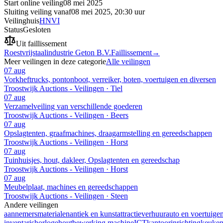
Start online veiling
08 mei 2025
Sluiting veiling vanaf
08 mei 2025, 20:30 uur
Veilinghuis
HNVI
Status
Gesloten
Uit faillissement
Roestvrijstaalindustrie Geton B.V.
Faillissement
→
Meer veilingen in deze categorie
Alle veilingen
07 aug
Vorkheftrucks, pontonboot, verreiker, boten, voertuigen en diversen
Troostwijk Auctions - Veilingen · Tiel
07 aug
Verzamelveiling van verschillende goederen
Troostwijk Auctions - Veilingen · Beers
07 aug
Opslagtenten, graafmachines, draagarmstelling en gereedschappen
Troostwijk Auctions - Veilingen · Horst
07 aug
Tuinhuisjes, hout, dakleer, Opslagtenten en gereedschap
Troostwijk Auctions - Veilingen · Horst
07 aug
Meubelplaat, machines en gereedschappen
Troostwijk Auctions - Veilingen · Steen
Andere veilingen
aannemersmaterialen
antiek en kunst
attractieverhuur
auto en voertuige
inventaris
horloge
houtbewerking machine
ICT
kantoorinrichting
keuke