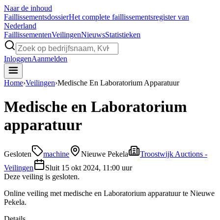
Naar de inhoud
Faillissements
dossier
Het complete faillissementsregister van
Nederland
Faillissementen
Veilingen
Nieuws
Statistieken
Inloggen
Aanmelden
Home
›
Veilingen
›
Medische En Laboratorium Apparatuur
Medische en Laboratorium
apparatuur
Gesloten
machine
Nieuwe Pekela
Troostwijk Auctions -
Veilingen
Sluit
15 okt 2024, 11:00 uur
Deze veiling is gesloten.
Online veiling met medische en Laboratorium apparatuur te Nieuwe
Pekela.
Details