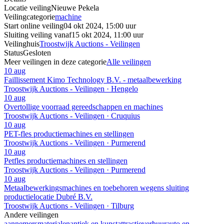
Locatie veiling
Nieuwe Pekela
Veilingcategorie
machine
Start online veiling
04 okt 2024, 15:00 uur
Sluiting veiling vanaf
15 okt 2024, 11:00 uur
Veilinghuis
Troostwijk Auctions - Veilingen
Status
Gesloten
Meer veilingen in deze categorie
Alle veilingen
10 aug
Faillissement Kimo Technology B.V. - metaalbewerking
Troostwijk Auctions - Veilingen · Hengelo
10 aug
Overtollige voorraad gereedschappen en machines
Troostwijk Auctions - Veilingen · Cruquius
10 aug
PET-fles productiemachines en stellingen
Troostwijk Auctions - Veilingen · Purmerend
10 aug
Petfles productiemachines en stellingen
Troostwijk Auctions - Veilingen · Purmerend
10 aug
Metaalbewerkingsmachines en toebehoren wegens sluiting
productielocatie Dubré B.V.
Troostwijk Auctions - Veilingen · Tilburg
Andere veilingen
aannemersmaterialen
antiek en kunst
attractieverhuur
auto en