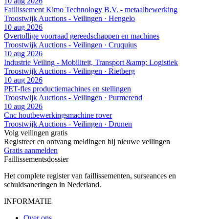
10 aug 2026
Faillissement Kimo Technology B.V. - metaalbewerking
Troostwijk Auctions - Veilingen · Hengelo
10 aug 2026
Overtollige voorraad gereedschappen en machines
Troostwijk Auctions - Veilingen · Cruquius
10 aug 2026
Industrie Veiling - Mobiliteit, Transport &amp; Logistiek
Troostwijk Auctions - Veilingen · Rietberg
10 aug 2026
PET-fles productiemachines en stellingen
Troostwijk Auctions - Veilingen · Purmerend
10 aug 2026
Cnc houtbewerkingsmachine rover
Troostwijk Auctions - Veilingen · Drunen
Volg veilingen gratis
Registreer en ontvang meldingen bij nieuwe veilingen
Gratis aanmelden
Faillissements
dossier
Het complete register van faillissementen, surseances en
schuldsaneringen in Nederland.
INFORMATIE
Over ons