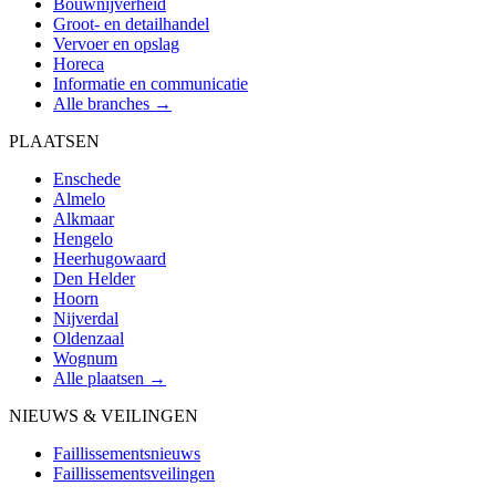
Bouwnijverheid
Groot- en detailhandel
Vervoer en opslag
Horeca
Informatie en communicatie
Alle branches →
PLAATSEN
Enschede
Almelo
Alkmaar
Hengelo
Heerhugowaard
Den Helder
Hoorn
Nijverdal
Oldenzaal
Wognum
Alle plaatsen →
NIEUWS & VEILINGEN
Faillissementsnieuws
Faillissementsveilingen