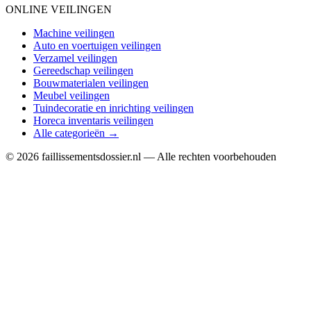
ONLINE VEILINGEN
Machine veilingen
Auto en voertuigen veilingen
Verzamel veilingen
Gereedschap veilingen
Bouwmaterialen veilingen
Meubel veilingen
Tuindecoratie en inrichting veilingen
Horeca inventaris veilingen
Alle categorieën →
© 2026 faillissementsdossier.nl — Alle rechten voorbehouden