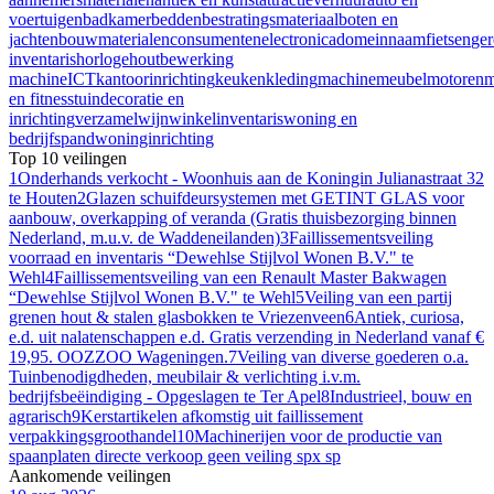
voertuigen
badkamer
bedden
bestratingsmateriaal
boten en
jachten
bouwmaterialen
consumentenelectronica
domeinnaam
fietsen
ge
inventaris
horloge
houtbewerking
machine
ICT
kantoorinrichting
keuken
kleding
machine
meubel
motoren
m
en fitness
tuindecoratie en
inrichting
verzamel
wijn
winkelinventaris
woning en
bedrijfspand
woninginrichting
Top 10 veilingen
1
Onderhands verkocht - Woonhuis aan de Koningin Julianastraat 32
te Houten
2
Glazen schuifdeursystemen met GETINT GLAS voor
aanbouw, overkapping of veranda (Gratis thuisbezorging binnen
Nederland, m.u.v. de Waddeneilanden)
3
Faillissementsveiling
voorraad en inventaris “Dewehlse Stijlvol Wonen B.V." te
Wehl
4
Faillissementsveiling van een Renault Master Bakwagen
“Dewehlse Stijlvol Wonen B.V." te Wehl
5
Veiling van een partij
grenen hout & stalen glasbokken te Vriezenveen
6
Antiek, curiosa,
e.d. uit nalatenschappen e.d. Gratis verzending in Nederland vanaf €
19,95. OOZZOO Wageningen.
7
Veiling van diverse goederen o.a.
Tuinbenodigdheden, meubilair & verlichting i.v.m.
bedrijfsbeëindiging - Opgeslagen te Ter Apel
8
Industrieel, bouw en
agrarisch
9
Kerstartikelen afkomstig uit faillissement
verpakkingsgroothandel
10
Machinerijen voor de productie van
spaanplaten directe verkoop geen veiling spx sp
Aankomende veilingen