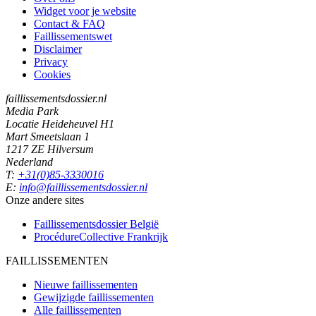
Widget voor je website
Contact & FAQ
Faillissementswet
Disclaimer
Privacy
Cookies
faillissementsdossier.nl
Media Park
Locatie Heideheuvel H1
Mart Smeetslaan 1
1217 ZE Hilversum
Nederland
T:
+31(0)85-3330016
E:
info@faillissementsdossier.nl
Onze andere sites
Faillissementsdossier
België
ProcédureCollective
Frankrijk
FAILLISSEMENTEN
Nieuwe faillissementen
Gewijzigde faillissementen
Alle faillissementen