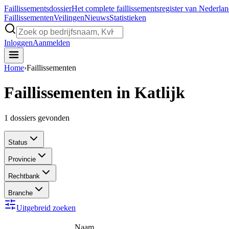
Faillissements
dossier
Het complete faillissementsregister van Nederla
Faillissementen
Veilingen
Nieuws
Statistieken
Inloggen
Aanmelden
Home
›
Faillissementen
Faillissementen in Katlijk
1
dossiers gevonden
Status
Provincie
Rechtbank
Branche
Uitgebreid zoeken
Naam