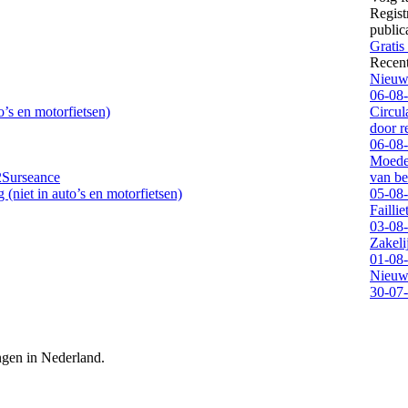
Regist
public
Gratis
Recen
Nieuwe
06-08
’s en motorfietsen)
Circul
door 
06-08
Moeder
2
Surseance
van be
(niet in auto’s en motorfietsen)
05-08
Failli
03-08
Zakeli
01-08
Nieuwe
30-07
ingen in Nederland.