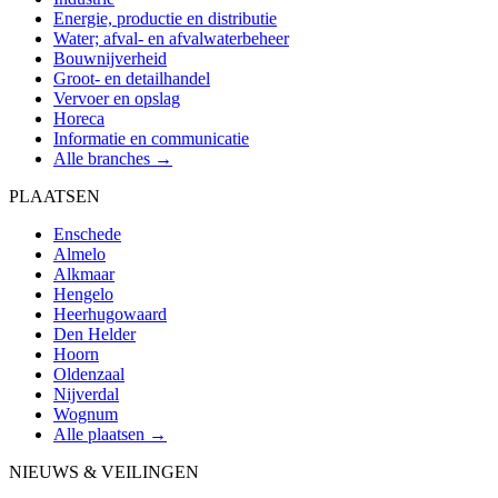
Energie, productie en distributie
Water; afval- en afvalwaterbeheer
Bouwnijverheid
Groot- en detailhandel
Vervoer en opslag
Horeca
Informatie en communicatie
Alle branches →
PLAATSEN
Enschede
Almelo
Alkmaar
Hengelo
Heerhugowaard
Den Helder
Hoorn
Oldenzaal
Nijverdal
Wognum
Alle plaatsen →
NIEUWS & VEILINGEN