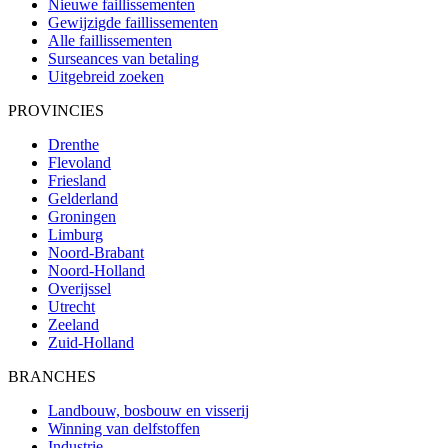
Nieuwe faillissementen
Gewijzigde faillissementen
Alle faillissementen
Surseances van betaling
Uitgebreid zoeken
PROVINCIES
Drenthe
Flevoland
Friesland
Gelderland
Groningen
Limburg
Noord-Brabant
Noord-Holland
Overijssel
Utrecht
Zeeland
Zuid-Holland
BRANCHES
Landbouw, bosbouw en visserij
Winning van delfstoffen
Industrie