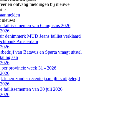
reer en ontvang meldingen bij nieuwe
aties
 aanmelden
t nieuws
 faillissementen van 6 augustus 2026
-2026
air denimmerk MUD Jeans failliet verklaard
rechtbank Amsterdam
-2026
bedrijf van Batavus en Sparta vraagt uitstel
taling aan
-2026
et per provincie week 31 - 2026
-2026
jk lenen zonder recente jaarcijfers uitgelegd
-2026
 faillissementen van 30 juli 2026
-2026