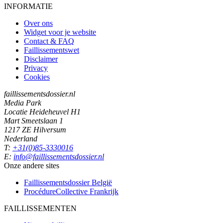
INFORMATIE
Over ons
Widget voor je website
Contact & FAQ
Faillissementswet
Disclaimer
Privacy
Cookies
faillissementsdossier.nl
Media Park
Locatie Heideheuvel H1
Mart Smeetslaan 1
1217 ZE Hilversum
Nederland
T:
+31(0)85-3330016
E:
info@faillissementsdossier.nl
Onze andere sites
Faillissementsdossier
België
ProcédureCollective
Frankrijk
FAILLISSEMENTEN