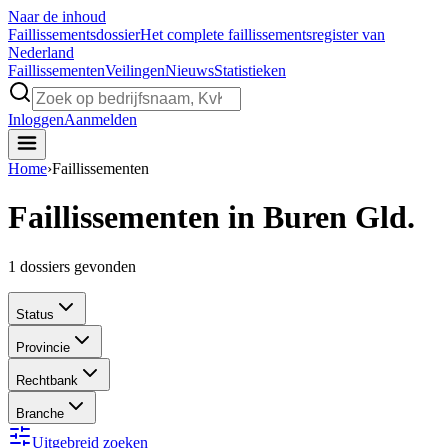
Naar de inhoud
Faillissements
dossier
Het complete faillissementsregister van
Nederland
Faillissementen
Veilingen
Nieuws
Statistieken
Inloggen
Aanmelden
Home
›
Faillissementen
Faillissementen in Buren Gld.
1
dossiers gevonden
Status
Provincie
Rechtbank
Branche
Uitgebreid zoeken