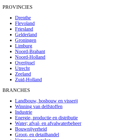
PROVINCIES
Drenthe
Flevoland
Friesland
Gelderland
Groningen
Limburg
Noord-Brabant
Noord-Holland
Overijssel
Utrecht
Zeeland
Zuid-Holland
BRANCHES
Landbouw, bosbouw en visserij
Winning van delfstoffen
Industrie
Energie, productie en distributie
Water; afval- en afvalwaterbeheer
Bouwnijverheid
Groot- en detailhandel