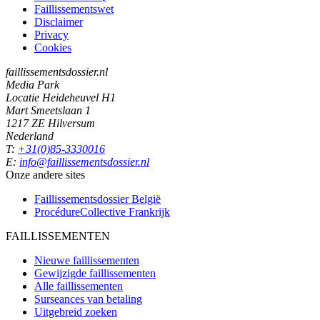
Faillissementswet
Disclaimer
Privacy
Cookies
faillissementsdossier.nl
Media Park
Locatie Heideheuvel H1
Mart Smeetslaan 1
1217 ZE Hilversum
Nederland
T:
+31(0)85-3330016
E:
info@faillissementsdossier.nl
Onze andere sites
Faillissementsdossier
België
ProcédureCollective
Frankrijk
FAILLISSEMENTEN
Nieuwe faillissementen
Gewijzigde faillissementen
Alle faillissementen
Surseances van betaling
Uitgebreid zoeken