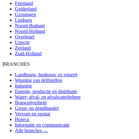
Friesland
Gelderland
Groningen
Limburg
Noord-Brabant
Noord-Holland
Overijssel
Utrecht
Zeeland
Zuid-Holland
BRANCHES
Landbouw, bosbouw en visserij
Winning van delfstoffen
Industrie
Energie, productie en distributie
Water; afval- en afvalwaterbeheer
Bouwnijverheid
Groot- en detailhandel
Vervoer en opslag
Horeca
Informatie en communicatie
Alle branches →