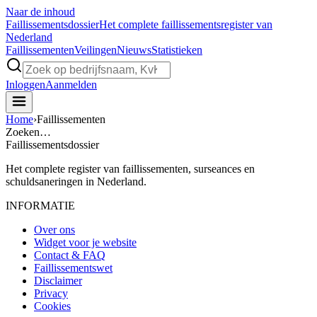
Naar de inhoud
Faillissements
dossier
Het complete faillissementsregister van
Nederland
Faillissementen
Veilingen
Nieuws
Statistieken
Inloggen
Aanmelden
Home
›
Faillissementen
Zoeken…
Faillissements
dossier
Het complete register van faillissementen, surseances en
schuldsaneringen in Nederland.
INFORMATIE
Over ons
Widget voor je website
Contact & FAQ
Faillissementswet
Disclaimer
Privacy
Cookies