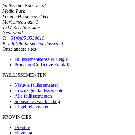
faillissementsdossier.nl
Media Park
Locatie Heideheuvel H1
Mart Smeetslaan 1
1217 ZE Hilversum
Nederland
T:
+31(0)85-3330016
E:
info@faillissementsdossier.nl
Onze andere sites
Faillissementsdossier
België
ProcédureCollective
Frankrijk
FAILLISSEMENTEN
Nieuwe faillissementen
Gewijzigde faillissementen
Alle faillissementen
Surseances van betaling
Uitgebreid zoeken
PROVINCIES
Drenthe
Flevoland