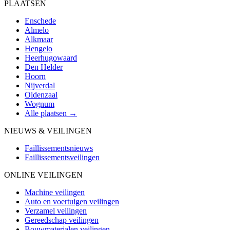
PLAATSEN
Enschede
Almelo
Alkmaar
Hengelo
Heerhugowaard
Den Helder
Hoorn
Nijverdal
Oldenzaal
Wognum
Alle plaatsen →
NIEUWS & VEILINGEN
Faillissementsnieuws
Faillissementsveilingen
ONLINE VEILINGEN
Machine veilingen
Auto en voertuigen veilingen
Verzamel veilingen
Gereedschap veilingen
Bouwmaterialen veilingen