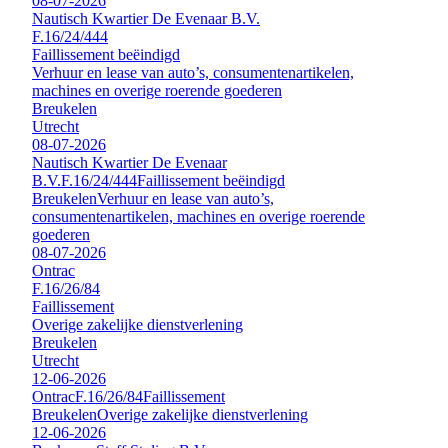
08-07-2026
Nautisch Kwartier De Evenaar B.V.
F.16/24/444
Faillissement beëindigd
Verhuur en lease van auto’s, consumentenartikelen,
machines en overige roerende goederen
Breukelen
Utrecht
08-07-2026
Nautisch Kwartier De Evenaar
B.V.
F.16/24/444
Faillissement beëindigd
Breukelen
Verhuur en lease van auto’s,
consumentenartikelen, machines en overige roerende
goederen
08-07-2026
Ontrac
F.16/26/84
Faillissement
Overige zakelijke dienstverlening
Breukelen
Utrecht
12-06-2026
Ontrac
F.16/26/84
Faillissement
Breukelen
Overige zakelijke dienstverlening
12-06-2026