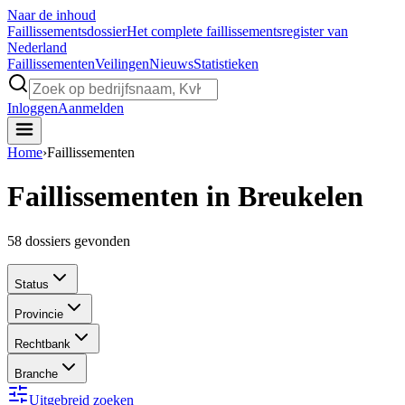
Naar de inhoud
Faillissements
dossier
Het complete faillissementsregister van
Nederland
Faillissementen
Veilingen
Nieuws
Statistieken
Inloggen
Aanmelden
Home
›
Faillissementen
Faillissementen in Breukelen
58
dossiers gevonden
Status
Provincie
Rechtbank
Branche
Uitgebreid zoeken