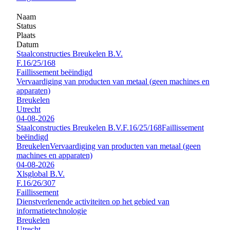
Naam
Status
Plaats
Datum
Staalconstructies Breukelen B.V.
F.16/25/168
Faillissement beëindigd
Vervaardiging van producten van metaal (geen machines en
apparaten)
Breukelen
Utrecht
04-08-2026
Staalconstructies Breukelen B.V.
F.16/25/168
Faillissement
beëindigd
Breukelen
Vervaardiging van producten van metaal (geen
machines en apparaten)
04-08-2026
Xlsglobal B.V.
F.16/26/307
Faillissement
Dienstverlenende activiteiten op het gebied van
informatietechnologie
Breukelen
Utrecht