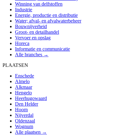
Winning van delfstoffen
Industrie
Energie, productie en distributie
Water; afval- en afvalwaterbeheer
Bouwnijverheid
Groot- en detailhandel
Vervoer en opslag
Horeca
Informatie en communicatie
Alle branches →
PLAATSEN
Enschede
Almelo
Alkmaar
Hengelo
Heerhugowaard
Den Helder
Hoorn
Nijverdal
Oldenzaal
Wognum
Alle plaatsen →