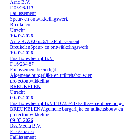
Arne B.V.
F.05/26/113
Faillissement
Speur- en ontwikkelingswerk
Breukelen
Utrecht
19-03-2026
Arne B.V.
F.05/26/113
Faillissement
Breukelen
Speur- en ontwikkelingswerk
19-03-2026
Fns Bouwbedrijf B.V.
F.16/23/487
Faillissement beëindigd
Algemene burgerlijke en utiliteitsbouw en
projectontwikkeling
BREUKELEN
Utrecht
09-03-2026
Fns Bouwbedrijf B.V.
F.16/23/487
Faillissement beëindigd
BREUKELEN
Algemene burgerlijke en utiliteitsbouw en
projectontwikkeling
09-03-2026
Bss.Media B.V.
F.16/25/616
Faillissement