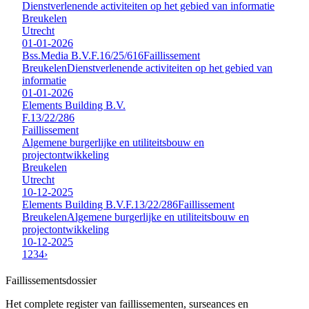
Dienstverlenende activiteiten op het gebied van informatie
Breukelen
Utrecht
01-01-2026
Bss.Media B.V.
F.16/25/616
Faillissement
Breukelen
Dienstverlenende activiteiten op het gebied van
informatie
01-01-2026
Elements Building B.V.
F.13/22/286
Faillissement
Algemene burgerlijke en utiliteitsbouw en
projectontwikkeling
Breukelen
Utrecht
10-12-2025
Elements Building B.V.
F.13/22/286
Faillissement
Breukelen
Algemene burgerlijke en utiliteitsbouw en
projectontwikkeling
10-12-2025
1
2
3
4
›
Faillissements
dossier
Het complete register van faillissementen, surseances en