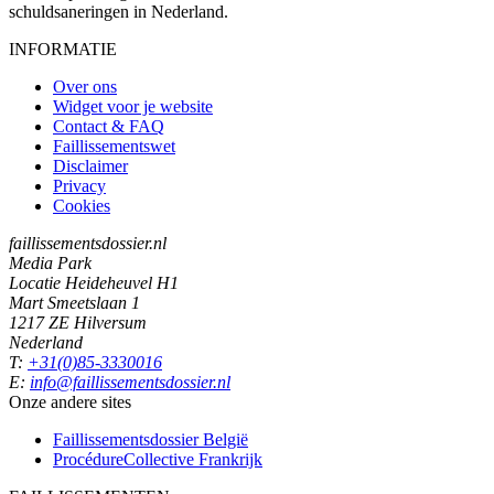
schuldsaneringen in Nederland.
INFORMATIE
Over ons
Widget voor je website
Contact & FAQ
Faillissementswet
Disclaimer
Privacy
Cookies
faillissementsdossier.nl
Media Park
Locatie Heideheuvel H1
Mart Smeetslaan 1
1217 ZE Hilversum
Nederland
T:
+31(0)85-3330016
E:
info@faillissementsdossier.nl
Onze andere sites
Faillissementsdossier
België
ProcédureCollective
Frankrijk