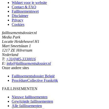
Widget voor je website
Contact & FAQ
Faillissementswet
Disclaimer
Privacy
Cookies
faillissementsdossier.nl
Media Park
Locatie Heideheuvel H1
Mart Smeetslaan 1
1217 ZE Hilversum
Nederland
T:
+31(0)85-3330016
E:
info@faillissementsdossier.nl
Onze andere sites
Faillissementsdossier
België
ProcédureCollective
Frankrijk
FAILLISSEMENTEN
Nieuwe faillissementen
Gewijzigde faillissementen
Alle faillissementen