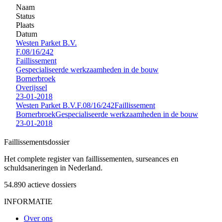
Naam
Status
Plaats
Datum
Westen Parket B.V.
F.08/16/242
Faillissement
Gespecialiseerde werkzaamheden in de bouw
Bornerbroek
Overijssel
23-01-2018
Westen Parket B.V.
F.08/16/242
Faillissement
Bornerbroek
Gespecialiseerde werkzaamheden in de bouw
23-01-2018
Faillissements
dossier
Het complete register van faillissementen, surseances en
schuldsaneringen in Nederland.
54.890
actieve dossiers
INFORMATIE
Over ons