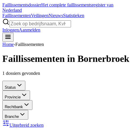
Faillissements
dossier
Het complete faillissementsregister van
Nederland
Faillissementen
Veilingen
Nieuws
Statistieken
Inloggen
Aanmelden
Home
›
Faillissementen
Faillissementen in Bornerbroek
1
dossiers gevonden
Status
Provincie
Rechtbank
Branche
Uitgebreid zoeken