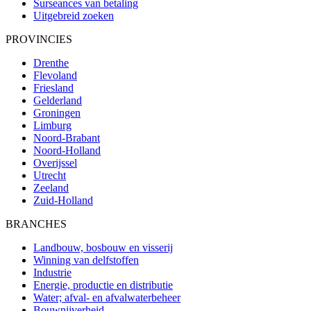
Surseances van betaling
Uitgebreid zoeken
PROVINCIES
Drenthe
Flevoland
Friesland
Gelderland
Groningen
Limburg
Noord-Brabant
Noord-Holland
Overijssel
Utrecht
Zeeland
Zuid-Holland
BRANCHES
Landbouw, bosbouw en visserij
Winning van delfstoffen
Industrie
Energie, productie en distributie
Water; afval- en afvalwaterbeheer
Bouwnijverheid