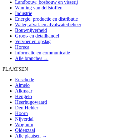
Landbouw, bosbouw en visserij
Winning van delfstoffen
Industrie
Energie, productie en distributie
Water; afval- en afvalwaterbeheer
Bouwnijverheid
Groot- en detailhandel
Vervoer en opslag
Horeca
Informatie en communicatie
Alle branches →
PLAATSEN
Enschede
Almelo
Alkmaar
Hengelo
Heerhugowaard
Den Helder
Hoorn
Nijverdal
Wognum
Oldenzaal
Alle plaatsen →