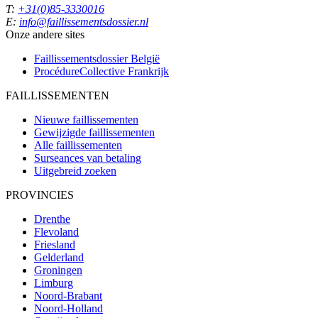
T:
+31(0)85-3330016
E:
info@faillissementsdossier.nl
Onze andere sites
Faillissementsdossier
België
ProcédureCollective
Frankrijk
FAILLISSEMENTEN
Nieuwe faillissementen
Gewijzigde faillissementen
Alle faillissementen
Surseances van betaling
Uitgebreid zoeken
PROVINCIES
Drenthe
Flevoland
Friesland
Gelderland
Groningen
Limburg
Noord-Brabant
Noord-Holland