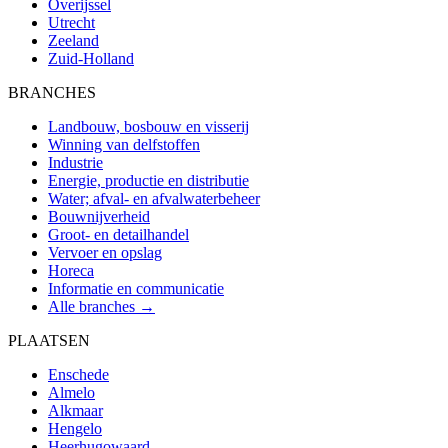
Overijssel
Utrecht
Zeeland
Zuid-Holland
BRANCHES
Landbouw, bosbouw en visserij
Winning van delfstoffen
Industrie
Energie, productie en distributie
Water; afval- en afvalwaterbeheer
Bouwnijverheid
Groot- en detailhandel
Vervoer en opslag
Horeca
Informatie en communicatie
Alle branches →
PLAATSEN
Enschede
Almelo
Alkmaar
Hengelo
Heerhugowaard