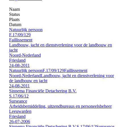
Naam
Status
Plaats
Datum
Natuurlijk persoon
F.17/09/129
Faillissement
Landbouw, jacht en dienstverlening voor de landbouw en
jacht
Noord-Nederland
Friesland
24-08-2011
Natuurlijk persoon
F.17/09/129
Faillissement
Noord-Nederland
Landbouw, jacht en dienstverlening voor
de landbouw en jacht
24-08-2011
Sinnema Financiële Detachering B.V.
S.17/06/12
Surseance
Arbeidsbemiddeling, uitzendbureaus en personeelsbeheer
Leeuwarden
Friesland
26-07-2006
Sinnema Financiële Detachering B.V.
S.17/06/12
Surseance