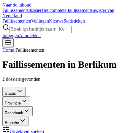
Naar de inhoud
Faillissements
dossier
Het complete faillissementsregister van
Nederland
Faillissementen
Veilingen
Nieuws
Statistieken
Inloggen
Aanmelden
Home
›
Faillissementen
Faillissementen in Berlikum
2
dossiers gevonden
Status
Provincie
Rechtbank
Branche
Uitgebreid zoeken