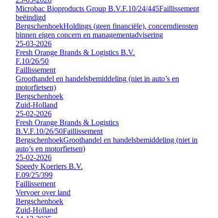
Microbac Bioproducts Group B.V.
F.10/24/445
Faillissement
beëindigd
Bergschenhoek
Holdings (geen financiële), concerndiensten
binnen eigen concern en managementadvisering
25-03-2026
Fresh Orange Brands & Logistics B.V.
F.10/26/50
Faillissement
Groothandel en handelsbemiddeling (niet in auto’s en
motorfietsen)
Bergschenhoek
Zuid-Holland
25-02-2026
Fresh Orange Brands & Logistics
B.V.
F.10/26/50
Faillissement
Bergschenhoek
Groothandel en handelsbemiddeling (niet in
auto’s en motorfietsen)
25-02-2026
Speedy Koeriers B.V.
F.09/25/399
Faillissement
Vervoer over land
Bergschenhoek
Zuid-Holland