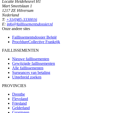
Locatie Heideheuvel H1
Mart Smeetslaan 1
1217 ZE Hilversum
Nederland
T:
+31(0)85-3330016
E:
info@faillissementsdossier.nl
Onze andere sites
Faillissementsdossier
België
ProcédureCollective
Frankrijk
FAILLISSEMENTEN
Nieuwe faillissementen
Gewijzigde faillissementen
Alle faillissementen
Surseances van betaling
Uitgebreid zoeken
PROVINCIES
Drenthe
Flevoland
Friesland
Gelderland
Groningen