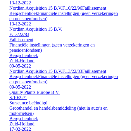
13-12-2022
Nordian Acquisition 15 B.V.
F.10/22/96
Faillissement
Bergschenhoek
Financiële instellingen (geen verzekeringen
en pensioenfondsen)
13-12-2022
Nordian Acquisition 15 B.V.
F.13/22/83
Faillissement
Financiële instellingen (geen verzekeringen en
pensioenfondsen)
Bergschenhoek
Zuid-Holland
09-05-2022
Nordian Acquisition 15 B.V.
F.13/22/83
Faillissement
Bergschenhoek
Financiële instellingen (geen verzekeringen
en pensioenfondsen)
09-05-2022
Quality Plants Europe B.V.
S.10/22/1
Surseance beëindigd
Groothandel en handelsbemiddeling (niet in auto’s en
motorfietsen)
Bergschenhoek
Zuid-Holland
17-02-2022