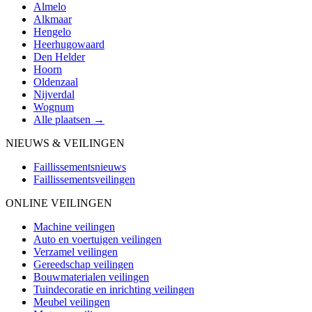
Almelo
Alkmaar
Hengelo
Heerhugowaard
Den Helder
Hoorn
Oldenzaal
Nijverdal
Wognum
Alle plaatsen →
NIEUWS & VEILINGEN
Faillissementsnieuws
Faillissementsveilingen
ONLINE VEILINGEN
Machine veilingen
Auto en voertuigen veilingen
Verzamel veilingen
Gereedschap veilingen
Bouwmaterialen veilingen
Tuindecoratie en inrichting veilingen
Meubel veilingen