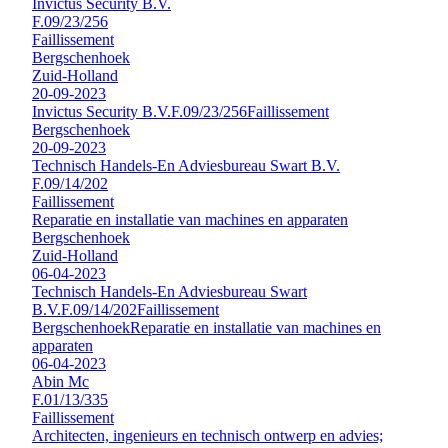
Invictus Security B.V.
F.09/23/256
Faillissement
Bergschenhoek
Zuid-Holland
20-09-2023
Invictus Security B.V.
F.09/23/256
Faillissement
Bergschenhoek
20-09-2023
Technisch Handels-En Adviesbureau Swart B.V.
F.09/14/202
Faillissement
Reparatie en installatie van machines en apparaten
Bergschenhoek
Zuid-Holland
06-04-2023
Technisch Handels-En Adviesbureau Swart
B.V.
F.09/14/202
Faillissement
Bergschenhoek
Reparatie en installatie van machines en
apparaten
06-04-2023
Abin Mc
F.01/13/335
Faillissement
Architecten, ingenieurs en technisch ontwerp en advies;