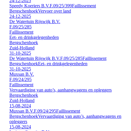
24-12-2025
Speedy Koeriers B.V.
F.09/25/399
Faillissement
Bergschenhoek
Vervoer over land
24-12-2025
De Watertuin Rijswijk B.V.
F.09/25/285
Faillissement
Eet- en drinkgelegenheden
Bergschenhoek
Zuid-Holland
31-10-2025
De Watertuin Rijswijk B.V.
F.09/25/285
Faillissement
Bergschenhoek
Eet- en drinkgelegenheden
31-10-2025
Muxsan B.V.
F.09/24/295
Faillissement
Vervaardiging van auto’s, aanhangwagens en opleggers
Bergschenhoek
Zuid-Holland
15-08-2024
Muxsan B.V.
F.09/24/295
Faillissement
Bergschenhoek
Vervaardiging van auto’s, aanhangwagens en
opleggers
15-08-2024