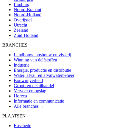
Limburg
Noord-Brabant
Noord-Holland
Overijssel
Utrecht
Zeeland
Zuid-Holland
BRANCHES
Landbouw, bosbouw en visserij
Winning van delfstoffen
Industrie
Energie, productie en distributie
Water; afval- en afvalwaterbeheer
Bouwnijverheid
Groot- en detailhandel
Vervoer en opslag
Horeca
Informatie en communicatie
Alle branches →
PLAATSEN
Enschede