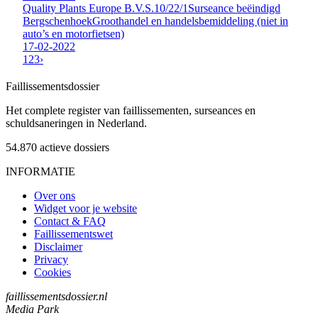
Quality Plants Europe B.V.
S.10/22/1
Surseance beëindigd
Bergschenhoek
Groothandel en handelsbemiddeling (niet in
auto’s en motorfietsen)
17-02-2022
1
2
3
›
Faillissements
dossier
Het complete register van faillissementen, surseances en
schuldsaneringen in Nederland.
54.870
actieve dossiers
INFORMATIE
Over ons
Widget voor je website
Contact & FAQ
Faillissementswet
Disclaimer
Privacy
Cookies
faillissementsdossier.nl
Media Park