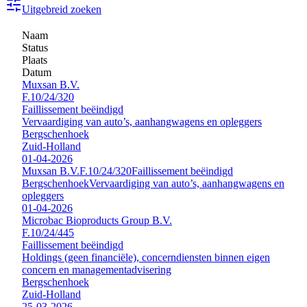
Uitgebreid zoeken
Naam
Status
Plaats
Datum
Muxsan B.V.
F.10/24/320
Faillissement beëindigd
Vervaardiging van auto’s, aanhangwagens en opleggers
Bergschenhoek
Zuid-Holland
01-04-2026
Muxsan B.V.
F.10/24/320
Faillissement beëindigd
Bergschenhoek
Vervaardiging van auto’s, aanhangwagens en
opleggers
01-04-2026
Microbac Bioproducts Group B.V.
F.10/24/445
Faillissement beëindigd
Holdings (geen financiële), concerndiensten binnen eigen
concern en managementadvisering
Bergschenhoek
Zuid-Holland
25-03-2026