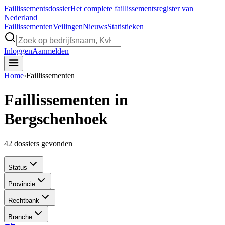
Faillissements
dossier
Het complete faillissementsregister van
Nederland
Faillissementen
Veilingen
Nieuws
Statistieken
Inloggen
Aanmelden
Home
›
Faillissementen
Faillissementen in
Bergschenhoek
42
dossiers gevonden
Status
Provincie
Rechtbank
Branche