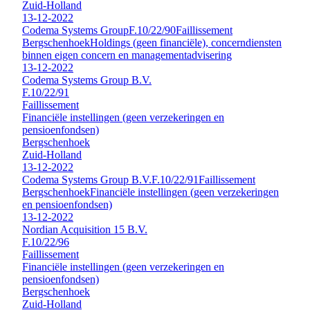
Zuid-Holland
13-12-2022
Codema Systems Group
F.10/22/90
Faillissement
Bergschenhoek
Holdings (geen financiële), concerndiensten
binnen eigen concern en managementadvisering
13-12-2022
Codema Systems Group B.V.
F.10/22/91
Faillissement
Financiële instellingen (geen verzekeringen en
pensioenfondsen)
Bergschenhoek
Zuid-Holland
13-12-2022
Codema Systems Group B.V.
F.10/22/91
Faillissement
Bergschenhoek
Financiële instellingen (geen verzekeringen
en pensioenfondsen)
13-12-2022
Nordian Acquisition 15 B.V.
F.10/22/96
Faillissement
Financiële instellingen (geen verzekeringen en
pensioenfondsen)
Bergschenhoek
Zuid-Holland