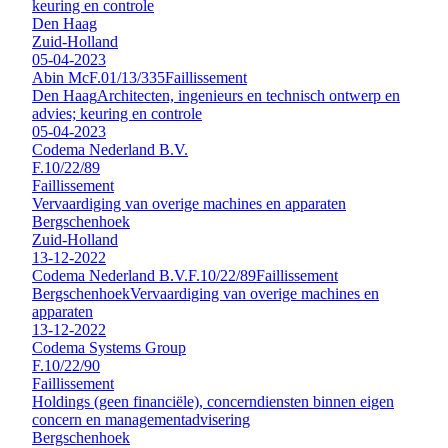
keuring en controle
Den Haag
Zuid-Holland
05-04-2023
Abin Mc
F.01/13/335
Faillissement
Den Haag
Architecten, ingenieurs en technisch ontwerp en
advies; keuring en controle
05-04-2023
Codema Nederland B.V.
F.10/22/89
Faillissement
Vervaardiging van overige machines en apparaten
Bergschenhoek
Zuid-Holland
13-12-2022
Codema Nederland B.V.
F.10/22/89
Faillissement
Bergschenhoek
Vervaardiging van overige machines en
apparaten
13-12-2022
Codema Systems Group
F.10/22/90
Faillissement
Holdings (geen financiële), concerndiensten binnen eigen
concern en managementadvisering
Bergschenhoek