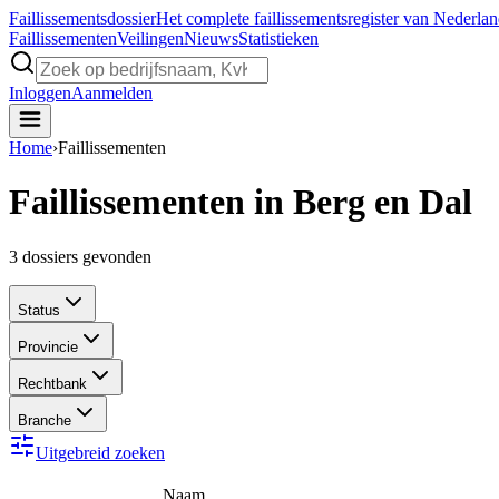
Faillissements
dossier
Het complete faillissementsregister van Nederla
Faillissementen
Veilingen
Nieuws
Statistieken
Inloggen
Aanmelden
Home
›
Faillissementen
Faillissementen in Berg en Dal
3
dossiers gevonden
Status
Provincie
Rechtbank
Branche
Uitgebreid zoeken
Naam