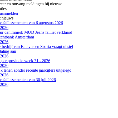
reer en ontvang meldingen bij nieuwe
aties
 aanmelden
t nieuws
 faillissementen van 6 augustus 2026
-2026
air denimmerk MUD Jeans failliet verklaard
rechtbank Amsterdam
-2026
bedrijf van Batavus en Sparta vraagt uitstel
taling aan
-2026
et per provincie week 31 - 2026
-2026
jk lenen zonder recente jaarcijfers uitgelegd
-2026
 faillissementen van 30 juli 2026
-2026