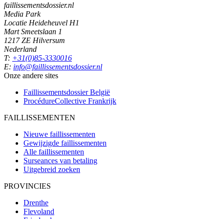
faillissementsdossier.nl
Media Park
Locatie Heideheuvel H1
Mart Smeetslaan 1
1217 ZE Hilversum
Nederland
T:
+31(0)85-3330016
E:
info@faillissementsdossier.nl
Onze andere sites
Faillissementsdossier
België
ProcédureCollective
Frankrijk
FAILLISSEMENTEN
Nieuwe faillissementen
Gewijzigde faillissementen
Alle faillissementen
Surseances van betaling
Uitgebreid zoeken
PROVINCIES
Drenthe
Flevoland