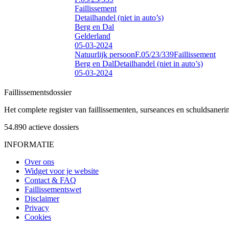
Faillissement
Detailhandel (niet in auto’s)
Berg en Dal
Gelderland
05-03-2024
Natuurlijk persoon
F.05/23/339
Faillissement
Berg en Dal
Detailhandel (niet in auto’s)
05-03-2024
Faillissements
dossier
Het complete register van faillissementen, surseances en schuldsaner
54.890
actieve dossiers
INFORMATIE
Over ons
Widget voor je website
Contact & FAQ
Faillissementswet
Disclaimer
Privacy
Cookies