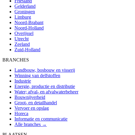
Friesland
Gelderland
Groningen
Limburg
Noord-Brabant
Noord-Holland
Overijssel
Utrecht
Zeeland
Zuid-Holland
BRANCHES
Landbouw, bosbouw en visserij
Winning van delfstoffen
Industrie
Energie, productie en distributie
Water; afval- en afvalwaterbeheer
Bouwnijverheid
Groot- en detailhandel
Vervoer en opslag
Horeca
Informatie en communicatie
Alle branches →
PLAATSEN