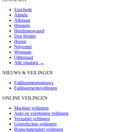
Enschede
Almelo
Alkmaar
Hengelo
Heerhugowaard
Den Helder
Hoorn
Nijverdal
Wognum
Oldenzaal
Alle plaatsen →
NIEUWS & VEILINGEN
Faillissementsnieuws
Faillissementsveilingen
ONLINE VEILINGEN
Machine veilingen
Auto en voertuigen veilingen
Verzamel veilingen
Gereedschap veilingen
Bouwmaterialen veilingen