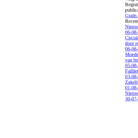
Regist
public
Gratis
Recen
Nieuwe
06-08
Circul
door 
06-08
Moeder
van be
05-08
Failli
03-08
Zakeli
01-08
Nieuwe
30-07