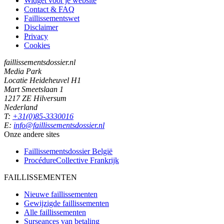
Widget voor je website
Contact & FAQ
Faillissementswet
Disclaimer
Privacy
Cookies
faillissementsdossier.nl
Media Park
Locatie Heideheuvel H1
Mart Smeetslaan 1
1217 ZE Hilversum
Nederland
T:
+31(0)85-3330016
E:
info@faillissementsdossier.nl
Onze andere sites
Faillissementsdossier
België
ProcédureCollective
Frankrijk
FAILLISSEMENTEN
Nieuwe faillissementen
Gewijzigde faillissementen
Alle faillissementen
Surseances van betaling