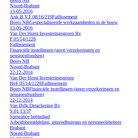
Beers NB
Noord-Brabant
13-05-2016
Ank B.V.
F.08/16/219
Faillissement
Beers NB
Gespecialiseerde werkzaamheden in de bouw
13-05-2016
Van Der Horst Investeringsgroep Bv
F.05/14/1228
Faillissement
Financiële instellingen (geen verzekeringen en
pensioenfondsen)
Beers NB
Noord-Brabant
22-12-2014
Van Der Horst Investeringsgroep
Bv
F.05/14/1228
Faillissement
Beers NB
Financiële instellingen (geen verzekeringen en
pensioenfondsen)
22-12-2014
Van DiJk Detachering Bv
S.01/13/37
Surseance beëindigd
Arbeidsbemiddeling, uitzendbureaus en personeelsbeheer
Brabant
Noord-Brabant