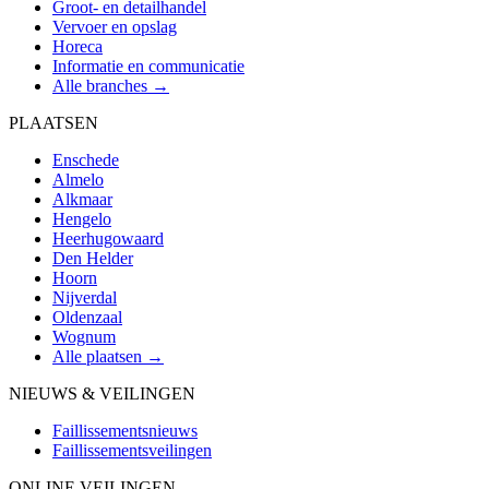
Groot- en detailhandel
Vervoer en opslag
Horeca
Informatie en communicatie
Alle branches →
PLAATSEN
Enschede
Almelo
Alkmaar
Hengelo
Heerhugowaard
Den Helder
Hoorn
Nijverdal
Oldenzaal
Wognum
Alle plaatsen →
NIEUWS & VEILINGEN
Faillissementsnieuws
Faillissementsveilingen
ONLINE VEILINGEN