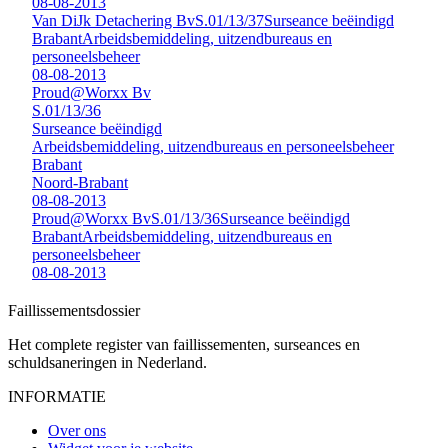
08-08-2013
Van DiJk Detachering Bv
S.01/13/37
Surseance beëindigd
Brabant
Arbeidsbemiddeling, uitzendbureaus en
personeelsbeheer
08-08-2013
Proud@Worxx Bv
S.01/13/36
Surseance beëindigd
Arbeidsbemiddeling, uitzendbureaus en personeelsbeheer
Brabant
Noord-Brabant
08-08-2013
Proud@Worxx Bv
S.01/13/36
Surseance beëindigd
Brabant
Arbeidsbemiddeling, uitzendbureaus en
personeelsbeheer
08-08-2013
Faillissements
dossier
Het complete register van faillissementen, surseances en
schuldsaneringen in Nederland.
INFORMATIE
Over ons