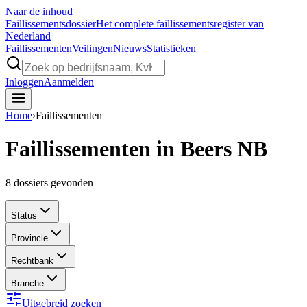
Naar de inhoud
Faillissements
dossier
Het complete faillissementsregister van
Nederland
Faillissementen
Veilingen
Nieuws
Statistieken
Inloggen
Aanmelden
Home
›
Faillissementen
Faillissementen in Beers NB
8
dossiers gevonden
Status
Provincie
Rechtbank
Branche
Uitgebreid zoeken