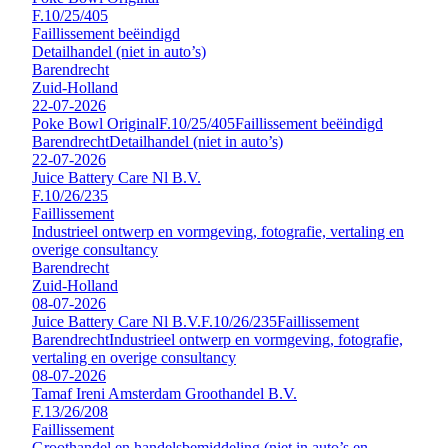
F.10/25/405
Faillissement beëindigd
Detailhandel (niet in auto’s)
Barendrecht
Zuid-Holland
22-07-2026
Poke Bowl Original
F.10/25/405
Faillissement beëindigd
Barendrecht
Detailhandel (niet in auto’s)
22-07-2026
Juice Battery Care Nl B.V.
F.10/26/235
Faillissement
Industrieel ontwerp en vormgeving, fotografie, vertaling en
overige consultancy
Barendrecht
Zuid-Holland
08-07-2026
Juice Battery Care Nl B.V.
F.10/26/235
Faillissement
Barendrecht
Industrieel ontwerp en vormgeving, fotografie,
vertaling en overige consultancy
08-07-2026
Tamaf Ireni Amsterdam Groothandel B.V.
F.13/26/208
Faillissement
Groothandel en handelsbemiddeling (niet in auto’s en