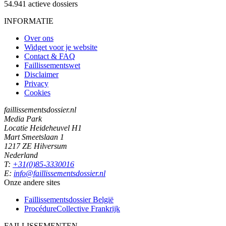
54.941
actieve dossiers
INFORMATIE
Over ons
Widget voor je website
Contact & FAQ
Faillissementswet
Disclaimer
Privacy
Cookies
faillissementsdossier.nl
Media Park
Locatie Heideheuvel H1
Mart Smeetslaan 1
1217 ZE Hilversum
Nederland
T:
+31(0)85-3330016
E:
info@faillissementsdossier.nl
Onze andere sites
Faillissementsdossier
België
ProcédureCollective
Frankrijk
FAILLISSEMENTEN