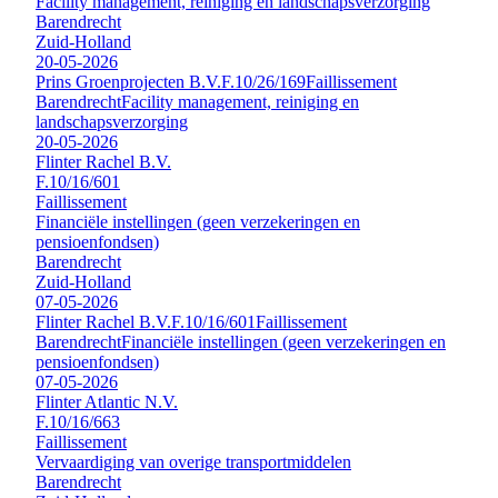
Facility management, reiniging en landschapsverzorging
Barendrecht
Zuid-Holland
20-05-2026
Prins Groenprojecten B.V.
F.10/26/169
Faillissement
Barendrecht
Facility management, reiniging en
landschapsverzorging
20-05-2026
Flinter Rachel B.V.
F.10/16/601
Faillissement
Financiële instellingen (geen verzekeringen en
pensioenfondsen)
Barendrecht
Zuid-Holland
07-05-2026
Flinter Rachel B.V.
F.10/16/601
Faillissement
Barendrecht
Financiële instellingen (geen verzekeringen en
pensioenfondsen)
07-05-2026
Flinter Atlantic N.V.
F.10/16/663
Faillissement
Vervaardiging van overige transportmiddelen
Barendrecht