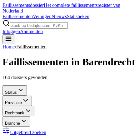
Faillissements
dossier
Het complete faillissementsregister van
Nederland
Faillissementen
Veilingen
Nieuws
Statistieken
Inloggen
Aanmelden
Home
›
Faillissementen
Faillissementen in Barendrecht
164
dossiers gevonden
Status
Provincie
Rechtbank
Branche
Uitgebreid zoeken