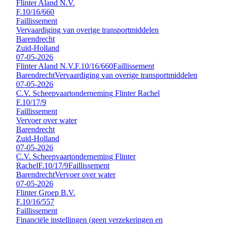
Flinter Aland N.V.
F.10/16/660
Faillissement
Vervaardiging van overige transportmiddelen
Barendrecht
Zuid-Holland
07-05-2026
Flinter Aland N.V.
F.10/16/660
Faillissement
Barendrecht
Vervaardiging van overige transportmiddelen
07-05-2026
C.V. Scheepvaartonderneming Flinter Rachel
F.10/17/9
Faillissement
Vervoer over water
Barendrecht
Zuid-Holland
07-05-2026
C.V. Scheepvaartonderneming Flinter
Rachel
F.10/17/9
Faillissement
Barendrecht
Vervoer over water
07-05-2026
Flinter Groep B.V.
F.10/16/557
Faillissement
Financiële instellingen (geen verzekeringen en