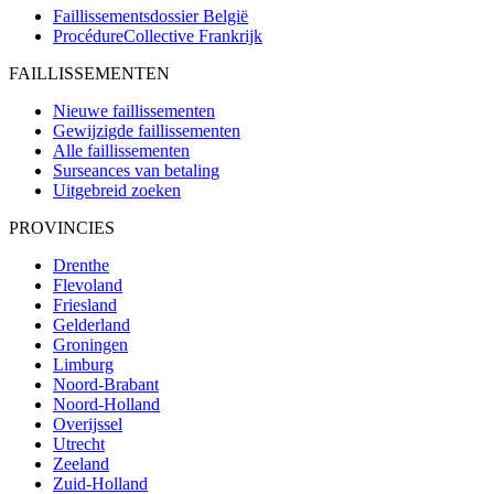
Faillissementsdossier
België
ProcédureCollective
Frankrijk
FAILLISSEMENTEN
Nieuwe faillissementen
Gewijzigde faillissementen
Alle faillissementen
Surseances van betaling
Uitgebreid zoeken
PROVINCIES
Drenthe
Flevoland
Friesland
Gelderland
Groningen
Limburg
Noord-Brabant
Noord-Holland
Overijssel
Utrecht
Zeeland
Zuid-Holland