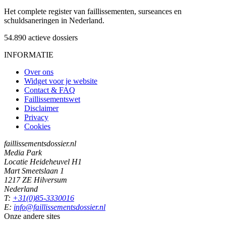
Het complete register van faillissementen, surseances en
schuldsaneringen in Nederland.
54.890
actieve dossiers
INFORMATIE
Over ons
Widget voor je website
Contact & FAQ
Faillissementswet
Disclaimer
Privacy
Cookies
faillissementsdossier.nl
Media Park
Locatie Heideheuvel H1
Mart Smeetslaan 1
1217 ZE Hilversum
Nederland
T:
+31(0)85-3330016
E:
info@faillissementsdossier.nl
Onze andere sites