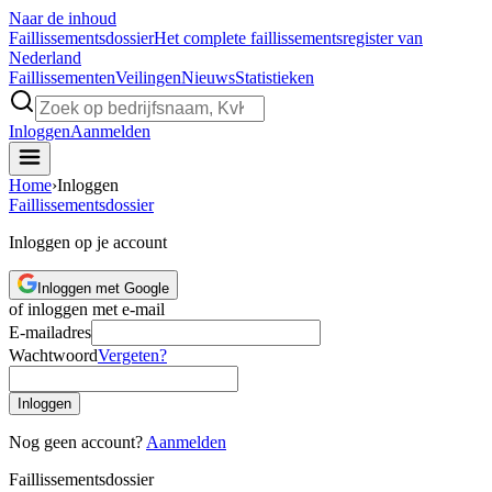
Naar de inhoud
Faillissements
dossier
Het complete faillissementsregister van
Nederland
Faillissementen
Veilingen
Nieuws
Statistieken
Inloggen
Aanmelden
Home
›
Inloggen
Faillissements
dossier
Inloggen op je account
Inloggen met Google
of inloggen met e-mail
E-mailadres
Wachtwoord
Vergeten?
Inloggen
Nog geen account?
Aanmelden
Faillissements
dossier