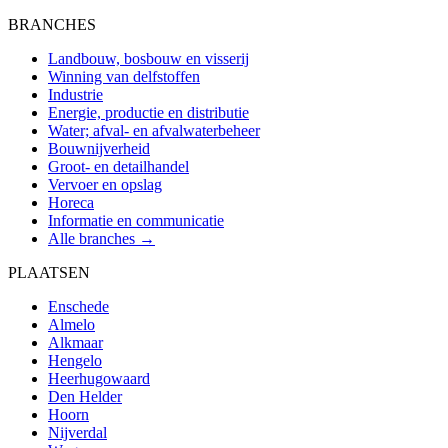
BRANCHES
Landbouw, bosbouw en visserij
Winning van delfstoffen
Industrie
Energie, productie en distributie
Water; afval- en afvalwaterbeheer
Bouwnijverheid
Groot- en detailhandel
Vervoer en opslag
Horeca
Informatie en communicatie
Alle branches →
PLAATSEN
Enschede
Almelo
Alkmaar
Hengelo
Heerhugowaard
Den Helder
Hoorn
Nijverdal