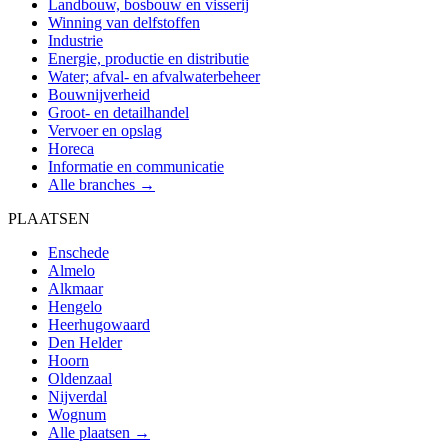
Landbouw, bosbouw en visserij
Winning van delfstoffen
Industrie
Energie, productie en distributie
Water; afval- en afvalwaterbeheer
Bouwnijverheid
Groot- en detailhandel
Vervoer en opslag
Horeca
Informatie en communicatie
Alle branches →
PLAATSEN
Enschede
Almelo
Alkmaar
Hengelo
Heerhugowaard
Den Helder
Hoorn
Oldenzaal
Nijverdal
Wognum
Alle plaatsen →