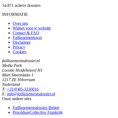
54.871
actieve dossiers
INFORMATIE
Over ons
Widget voor je website
Contact & FAQ
Faillissementswet
Disclaimer
Privacy
Cookies
faillissementsdossier.nl
Media Park
Locatie Heideheuvel H1
Mart Smeetslaan 1
1217 ZE Hilversum
Nederland
T:
+31(0)85-3330016
E:
info@faillissementsdossier.nl
Onze andere sites
Faillissementsdossier
België
ProcédureCollective
Frankrijk