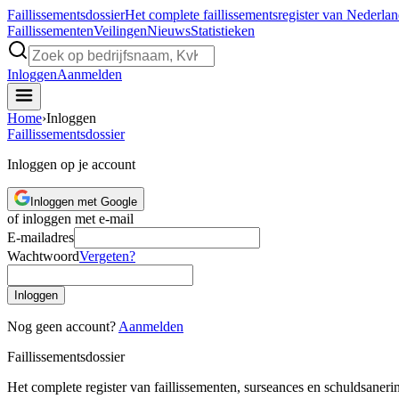
Faillissements
dossier
Het complete faillissementsregister van Nederla
Faillissementen
Veilingen
Nieuws
Statistieken
Inloggen
Aanmelden
Home
›
Inloggen
Faillissements
dossier
Inloggen op je account
Inloggen met Google
of inloggen met e-mail
E-mailadres
Wachtwoord
Vergeten?
Inloggen
Nog geen account?
Aanmelden
Faillissements
dossier
Het complete register van faillissementen, surseances en schuldsaner