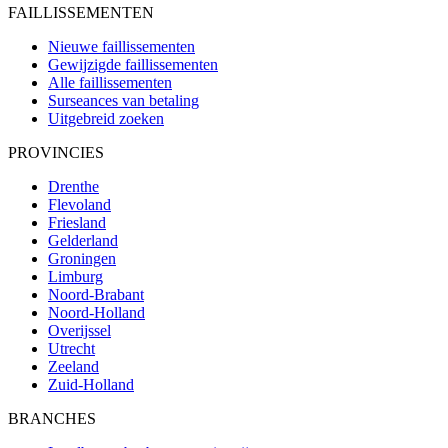
FAILLISSEMENTEN
Nieuwe faillissementen
Gewijzigde faillissementen
Alle faillissementen
Surseances van betaling
Uitgebreid zoeken
PROVINCIES
Drenthe
Flevoland
Friesland
Gelderland
Groningen
Limburg
Noord-Brabant
Noord-Holland
Overijssel
Utrecht
Zeeland
Zuid-Holland
BRANCHES