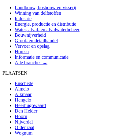
Landbouw, bosbouw en visserij
Winning van delfstoffen
Industrie
Energie, productie en distributie
Water; afval- en afvalwaterbeheer
Bouwnijverheid
Groot- en detailhandel
Vervoer en opslag
Horeca
Informatie en communicatie
Alle branches →
PLAATSEN
Enschede
Almelo
Alkmaar
Hengelo
Heerhugowaard
Den Helder
Hoorn
Nijverdal
Oldenzaal
Wognum