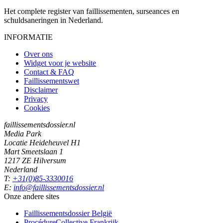
Het complete register van faillissementen, surseances en
schuldsaneringen in Nederland.
INFORMATIE
Over ons
Widget voor je website
Contact & FAQ
Faillissementswet
Disclaimer
Privacy
Cookies
faillissementsdossier.nl
Media Park
Locatie Heideheuvel H1
Mart Smeetslaan 1
1217 ZE Hilversum
Nederland
T:
+31(0)85-3330016
E:
info@faillissementsdossier.nl
Onze andere sites
Faillissementsdossier
België
ProcédureCollective
Frankrijk