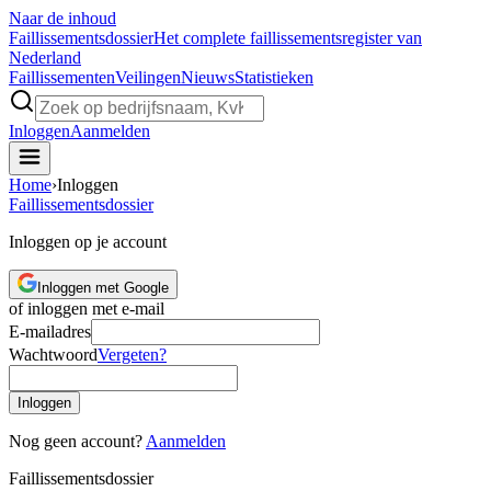
Naar de inhoud
Faillissements
dossier
Het complete faillissementsregister van
Nederland
Faillissementen
Veilingen
Nieuws
Statistieken
Inloggen
Aanmelden
Home
›
Inloggen
Faillissements
dossier
Inloggen op je account
Inloggen met Google
of inloggen met e-mail
E-mailadres
Wachtwoord
Vergeten?
Inloggen
Nog geen account?
Aanmelden
Faillissements
dossier