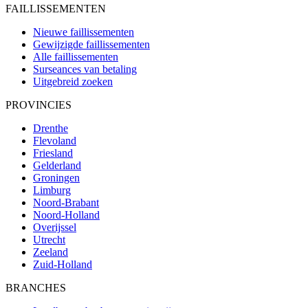
FAILLISSEMENTEN
Nieuwe faillissementen
Gewijzigde faillissementen
Alle faillissementen
Surseances van betaling
Uitgebreid zoeken
PROVINCIES
Drenthe
Flevoland
Friesland
Gelderland
Groningen
Limburg
Noord-Brabant
Noord-Holland
Overijssel
Utrecht
Zeeland
Zuid-Holland
BRANCHES