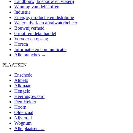
Landbouw, bosbouw en visserij
Winning van delfstoffen
Industrie
Energie, productie en distributie
Water; afval- en afvalwaterbeheer
Bouwnijverheid
Groot- en detailhandel
Vervoer en opslag
Horeca
Informatie en communicatie
Alle branches →
PLAATSEN
Enschede
Almelo
Alkmaar
Hengelo
Heerhugowaard
Den Helder
Hoorn
Oldenzaal
Nijverdal
Wognum
Alle plaatsen →