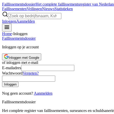
Faillissements
dossier
Het complete faillissementsregister van Nederla
Faillissementen
Veilingen
Nieuws
Statistieken
Inloggen
Aanmelden
Home
›
Inloggen
Faillissements
dossier
Inloggen op je account
Inloggen met Google
of inloggen met e-mail
E-mailadres
Wachtwoord
Vergeten?
Inloggen
Nog geen account?
Aanmelden
Faillissements
dossier
Het complete register van faillissementen, surseances en schuldsaner