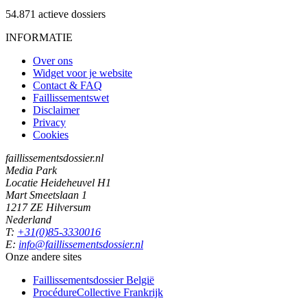
54.871
actieve dossiers
INFORMATIE
Over ons
Widget voor je website
Contact & FAQ
Faillissementswet
Disclaimer
Privacy
Cookies
faillissementsdossier.nl
Media Park
Locatie Heideheuvel H1
Mart Smeetslaan 1
1217 ZE Hilversum
Nederland
T:
+31(0)85-3330016
E:
info@faillissementsdossier.nl
Onze andere sites
Faillissementsdossier
België
ProcédureCollective
Frankrijk