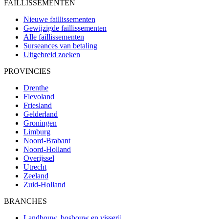
FAILLISSEMENTEN
Nieuwe faillissementen
Gewijzigde faillissementen
Alle faillissementen
Surseances van betaling
Uitgebreid zoeken
PROVINCIES
Drenthe
Flevoland
Friesland
Gelderland
Groningen
Limburg
Noord-Brabant
Noord-Holland
Overijssel
Utrecht
Zeeland
Zuid-Holland
BRANCHES
Landbouw, bosbouw en visserij