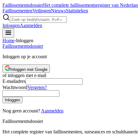
Faillissements
dossier
Het complete faillissementsregister van Nederla
Faillissementen
Veilingen
Nieuws
Statistieken
Inloggen
Aanmelden
Home
›
Inloggen
Faillissements
dossier
Inloggen op je account
Inloggen met Google
of inloggen met e-mail
E-mailadres
Wachtwoord
Vergeten?
Inloggen
Nog geen account?
Aanmelden
Faillissements
dossier
Het complete register van faillissementen, surseances en schuldsaner