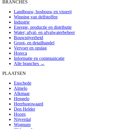
BRANCHES
Landbouw, bosbouw en visserij
Winning van delfstoffen
Industrie
Energie, productie en distributie
Water; afval- en afvalwaterbeheer
Bouwnijverheid
Groot- en detailhandel
Vervoer en opslag
Horeca
Informatie en communicatie
Alle branches →
PLAATSEN
Enschede
Almelo
Alkmaar
Hengelo
Heerhugowaard
Den Helder
Hoorn
Nijverdal
Wognum