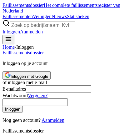
Faillissements
dossier
Het complete faillissementsregister van
Nederland
Faillissementen
Veilingen
Nieuws
Statistieken
Inloggen
Aanmelden
Home
›
Inloggen
Faillissements
dossier
Inloggen op je account
Inloggen met Google
of inloggen met e-mail
E-mailadres
Wachtwoord
Vergeten?
Inloggen
Nog geen account?
Aanmelden
Faillissements
dossier