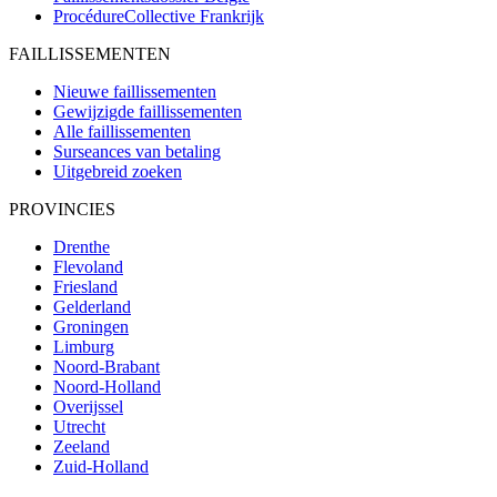
ProcédureCollective
Frankrijk
FAILLISSEMENTEN
Nieuwe faillissementen
Gewijzigde faillissementen
Alle faillissementen
Surseances van betaling
Uitgebreid zoeken
PROVINCIES
Drenthe
Flevoland
Friesland
Gelderland
Groningen
Limburg
Noord-Brabant
Noord-Holland
Overijssel
Utrecht
Zeeland
Zuid-Holland