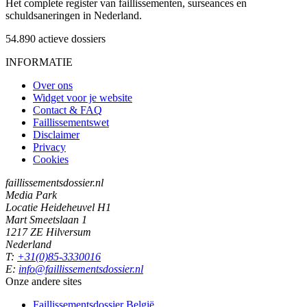
Het complete register van faillissementen, surseances en
schuldsaneringen in Nederland.
54.890
actieve dossiers
INFORMATIE
Over ons
Widget voor je website
Contact & FAQ
Faillissementswet
Disclaimer
Privacy
Cookies
faillissementsdossier.nl
Media Park
Locatie Heideheuvel H1
Mart Smeetslaan 1
1217 ZE Hilversum
Nederland
T:
+31(0)85-3330016
E:
info@faillissementsdossier.nl
Onze andere sites
Faillissementsdossier
België