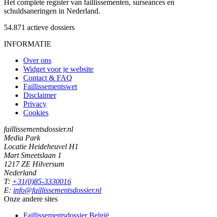
Het complete register van faillissementen, surseances en
schuldsaneringen in Nederland.
54.871
actieve dossiers
INFORMATIE
Over ons
Widget voor je website
Contact & FAQ
Faillissementswet
Disclaimer
Privacy
Cookies
faillissementsdossier.nl
Media Park
Locatie Heideheuvel H1
Mart Smeetslaan 1
1217 ZE Hilversum
Nederland
T:
+31(0)85-3330016
E:
info@faillissementsdossier.nl
Onze andere sites
Faillissementsdossier
België