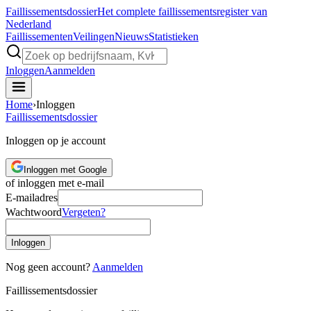
Faillissements
dossier
Het complete faillissementsregister van
Nederland
Faillissementen
Veilingen
Nieuws
Statistieken
Inloggen
Aanmelden
Home
›
Inloggen
Faillissements
dossier
Inloggen op je account
Inloggen met Google
of inloggen met e-mail
E-mailadres
Wachtwoord
Vergeten?
Inloggen
Nog geen account?
Aanmelden
Faillissements
dossier