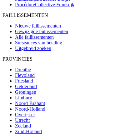
ProcédureCollective
Frankrijk
FAILLISSEMENTEN
Nieuwe faillissementen
Gewijzigde faillissementen
Alle faillissementen
Surseances van betaling
Uitgebreid zoeken
PROVINCIES
Drenthe
Flevoland
Friesland
Gelderland
Groningen
Limburg
Noord-Brabant
Noord-Holland
Overijssel
Utrecht
Zeeland
Zuid-Holland