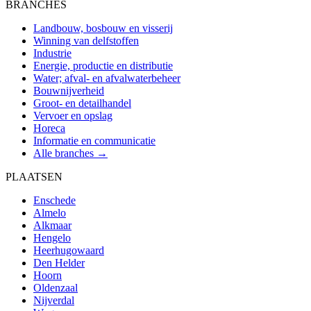
BRANCHES
Landbouw, bosbouw en visserij
Winning van delfstoffen
Industrie
Energie, productie en distributie
Water; afval- en afvalwaterbeheer
Bouwnijverheid
Groot- en detailhandel
Vervoer en opslag
Horeca
Informatie en communicatie
Alle branches →
PLAATSEN
Enschede
Almelo
Alkmaar
Hengelo
Heerhugowaard
Den Helder
Hoorn
Oldenzaal
Nijverdal