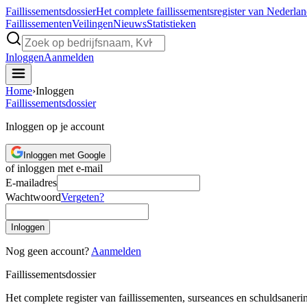
Faillissements
dossier
Het complete faillissementsregister van Nederla
Faillissementen
Veilingen
Nieuws
Statistieken
Inloggen
Aanmelden
Home
›
Inloggen
Faillissements
dossier
Inloggen op je account
Inloggen met Google
of inloggen met e-mail
E-mailadres
Wachtwoord
Vergeten?
Inloggen
Nog geen account?
Aanmelden
Faillissements
dossier
Het complete register van faillissementen, surseances en schuldsaner