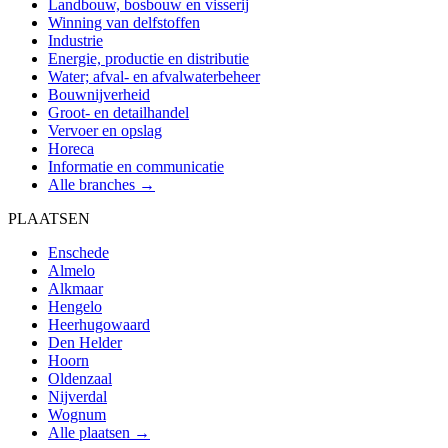
Landbouw, bosbouw en visserij
Winning van delfstoffen
Industrie
Energie, productie en distributie
Water; afval- en afvalwaterbeheer
Bouwnijverheid
Groot- en detailhandel
Vervoer en opslag
Horeca
Informatie en communicatie
Alle branches →
PLAATSEN
Enschede
Almelo
Alkmaar
Hengelo
Heerhugowaard
Den Helder
Hoorn
Oldenzaal
Nijverdal
Wognum
Alle plaatsen →