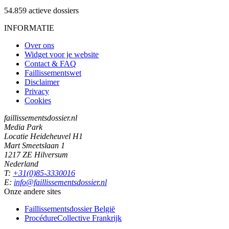
54.859
actieve dossiers
INFORMATIE
Over ons
Widget voor je website
Contact & FAQ
Faillissementswet
Disclaimer
Privacy
Cookies
faillissementsdossier.nl
Media Park
Locatie Heideheuvel H1
Mart Smeetslaan 1
1217 ZE Hilversum
Nederland
T:
+31(0)85-3330016
E:
info@faillissementsdossier.nl
Onze andere sites
Faillissementsdossier
België
ProcédureCollective
Frankrijk