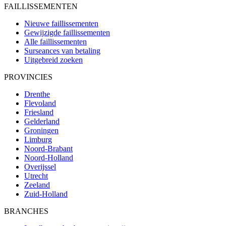
FAILLISSEMENTEN
Nieuwe faillissementen
Gewijzigde faillissementen
Alle faillissementen
Surseances van betaling
Uitgebreid zoeken
PROVINCIES
Drenthe
Flevoland
Friesland
Gelderland
Groningen
Limburg
Noord-Brabant
Noord-Holland
Overijssel
Utrecht
Zeeland
Zuid-Holland
BRANCHES