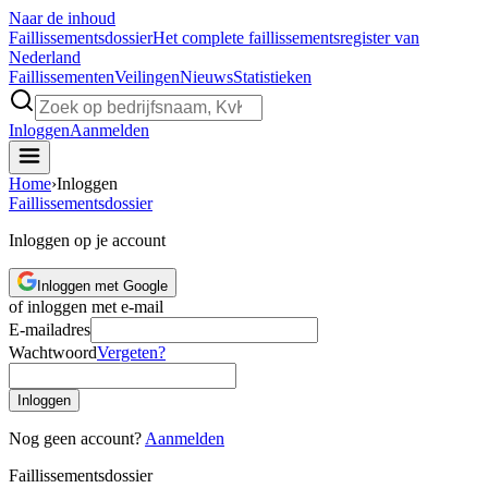
Naar de inhoud
Faillissements
dossier
Het complete faillissementsregister van
Nederland
Faillissementen
Veilingen
Nieuws
Statistieken
Inloggen
Aanmelden
Home
›
Inloggen
Faillissements
dossier
Inloggen op je account
Inloggen met Google
of inloggen met e-mail
E-mailadres
Wachtwoord
Vergeten?
Inloggen
Nog geen account?
Aanmelden
Faillissements
dossier