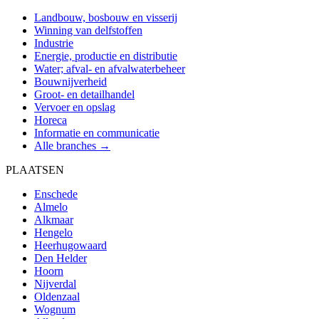
Landbouw, bosbouw en visserij
Winning van delfstoffen
Industrie
Energie, productie en distributie
Water; afval- en afvalwaterbeheer
Bouwnijverheid
Groot- en detailhandel
Vervoer en opslag
Horeca
Informatie en communicatie
Alle branches →
PLAATSEN
Enschede
Almelo
Alkmaar
Hengelo
Heerhugowaard
Den Helder
Hoorn
Nijverdal
Oldenzaal
Wognum