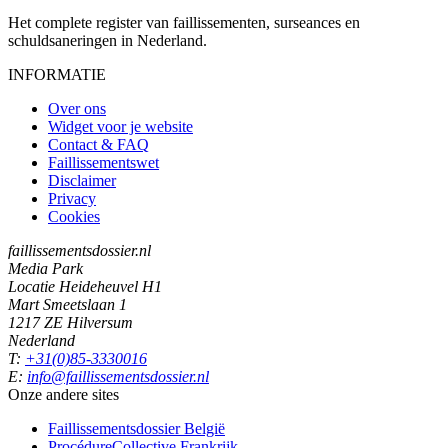
Het complete register van faillissementen, surseances en
schuldsaneringen in Nederland.
INFORMATIE
Over ons
Widget voor je website
Contact & FAQ
Faillissementswet
Disclaimer
Privacy
Cookies
faillissementsdossier.nl
Media Park
Locatie Heideheuvel H1
Mart Smeetslaan 1
1217 ZE Hilversum
Nederland
T:
+31(0)85-3330016
E:
info@faillissementsdossier.nl
Onze andere sites
Faillissementsdossier
België
ProcédureCollective
Frankrijk