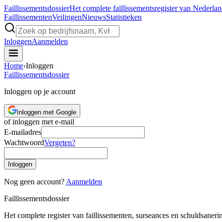
Faillissements
dossier
Het complete faillissementsregister van Nederla
Faillissementen
Veilingen
Nieuws
Statistieken
Inloggen
Aanmelden
Home
›
Inloggen
Faillissements
dossier
Inloggen op je account
Inloggen met Google
of inloggen met e-mail
E-mailadres
Wachtwoord
Vergeten?
Inloggen
Nog geen account?
Aanmelden
Faillissements
dossier
Het complete register van faillissementen, surseances en schuldsaner