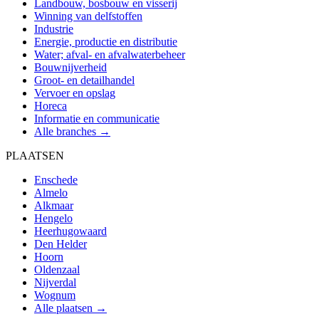
Landbouw, bosbouw en visserij
Winning van delfstoffen
Industrie
Energie, productie en distributie
Water; afval- en afvalwaterbeheer
Bouwnijverheid
Groot- en detailhandel
Vervoer en opslag
Horeca
Informatie en communicatie
Alle branches →
PLAATSEN
Enschede
Almelo
Alkmaar
Hengelo
Heerhugowaard
Den Helder
Hoorn
Oldenzaal
Nijverdal
Wognum
Alle plaatsen →