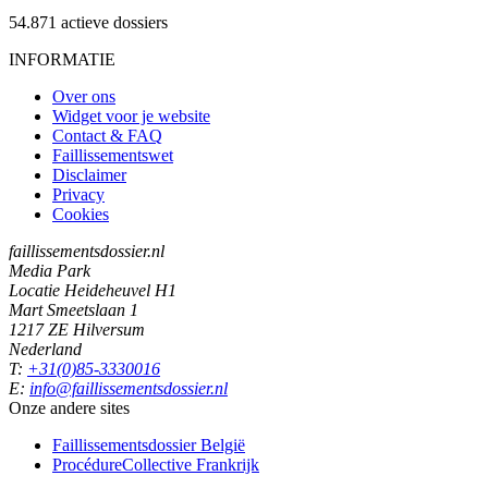
54.871
actieve dossiers
INFORMATIE
Over ons
Widget voor je website
Contact & FAQ
Faillissementswet
Disclaimer
Privacy
Cookies
faillissementsdossier.nl
Media Park
Locatie Heideheuvel H1
Mart Smeetslaan 1
1217 ZE Hilversum
Nederland
T:
+31(0)85-3330016
E:
info@faillissementsdossier.nl
Onze andere sites
Faillissementsdossier
België
ProcédureCollective
Frankrijk