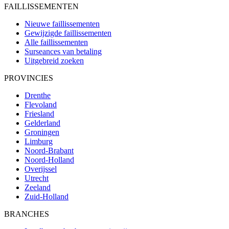
FAILLISSEMENTEN
Nieuwe faillissementen
Gewijzigde faillissementen
Alle faillissementen
Surseances van betaling
Uitgebreid zoeken
PROVINCIES
Drenthe
Flevoland
Friesland
Gelderland
Groningen
Limburg
Noord-Brabant
Noord-Holland
Overijssel
Utrecht
Zeeland
Zuid-Holland
BRANCHES