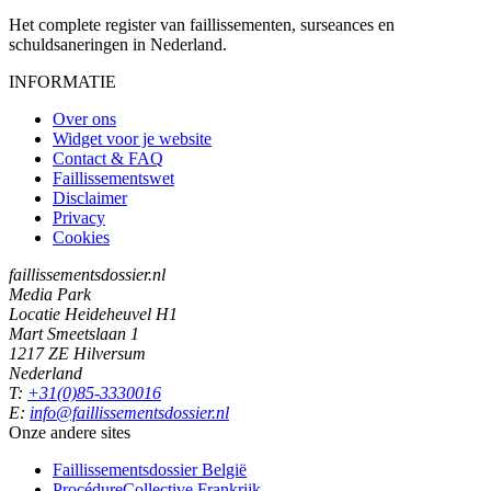
Het complete register van faillissementen, surseances en
schuldsaneringen in Nederland.
INFORMATIE
Over ons
Widget voor je website
Contact & FAQ
Faillissementswet
Disclaimer
Privacy
Cookies
faillissementsdossier.nl
Media Park
Locatie Heideheuvel H1
Mart Smeetslaan 1
1217 ZE Hilversum
Nederland
T:
+31(0)85-3330016
E:
info@faillissementsdossier.nl
Onze andere sites
Faillissementsdossier
België
ProcédureCollective
Frankrijk