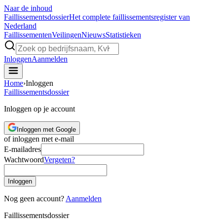
Naar de inhoud
Faillissements
dossier
Het complete faillissementsregister van
Nederland
Faillissementen
Veilingen
Nieuws
Statistieken
Inloggen
Aanmelden
Home
›
Inloggen
Faillissements
dossier
Inloggen op je account
Inloggen met Google
of inloggen met e-mail
E-mailadres
Wachtwoord
Vergeten?
Inloggen
Nog geen account?
Aanmelden
Faillissements
dossier