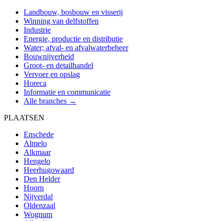
Landbouw, bosbouw en visserij
Winning van delfstoffen
Industrie
Energie, productie en distributie
Water; afval- en afvalwaterbeheer
Bouwnijverheid
Groot- en detailhandel
Vervoer en opslag
Horeca
Informatie en communicatie
Alle branches →
PLAATSEN
Enschede
Almelo
Alkmaar
Hengelo
Heerhugowaard
Den Helder
Hoorn
Nijverdal
Oldenzaal
Wognum