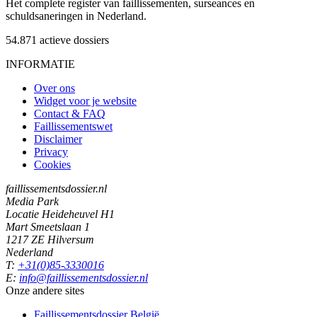
Het complete register van faillissementen, surseances en
schuldsaneringen in Nederland.
54.871
actieve dossiers
INFORMATIE
Over ons
Widget voor je website
Contact & FAQ
Faillissementswet
Disclaimer
Privacy
Cookies
faillissementsdossier.nl
Media Park
Locatie Heideheuvel H1
Mart Smeetslaan 1
1217 ZE Hilversum
Nederland
T:
+31(0)85-3330016
E:
info@faillissementsdossier.nl
Onze andere sites
Faillissementsdossier
België