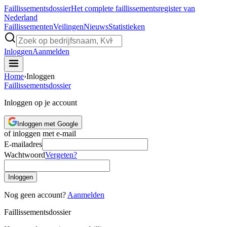
Faillissements
dossier
Het complete faillissementsregister van
Nederland
Faillissementen
Veilingen
Nieuws
Statistieken
Inloggen
Aanmelden
Home
›
Inloggen
Faillissements
dossier
Inloggen op je account
Inloggen met Google
of inloggen met e-mail
E-mailadres
Wachtwoord
Vergeten?
Inloggen
Nog geen account?
Aanmelden
Faillissements
dossier