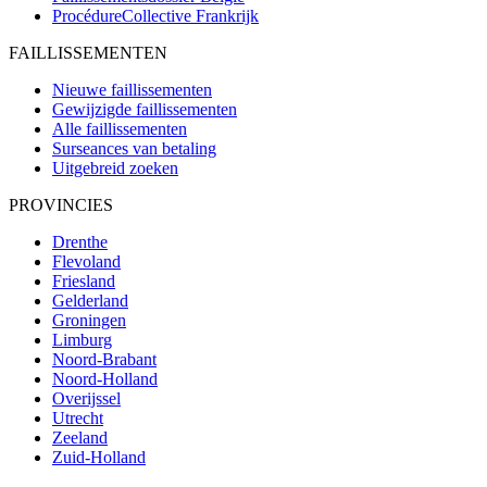
ProcédureCollective
Frankrijk
FAILLISSEMENTEN
Nieuwe faillissementen
Gewijzigde faillissementen
Alle faillissementen
Surseances van betaling
Uitgebreid zoeken
PROVINCIES
Drenthe
Flevoland
Friesland
Gelderland
Groningen
Limburg
Noord-Brabant
Noord-Holland
Overijssel
Utrecht
Zeeland
Zuid-Holland