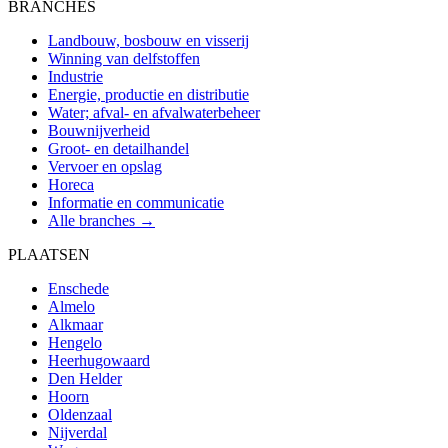
BRANCHES
Landbouw, bosbouw en visserij
Winning van delfstoffen
Industrie
Energie, productie en distributie
Water; afval- en afvalwaterbeheer
Bouwnijverheid
Groot- en detailhandel
Vervoer en opslag
Horeca
Informatie en communicatie
Alle branches →
PLAATSEN
Enschede
Almelo
Alkmaar
Hengelo
Heerhugowaard
Den Helder
Hoorn
Oldenzaal
Nijverdal