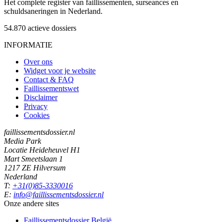
Het complete register van faillissementen, surseances en
schuldsaneringen in Nederland.
54.870
actieve dossiers
INFORMATIE
Over ons
Widget voor je website
Contact & FAQ
Faillissementswet
Disclaimer
Privacy
Cookies
faillissementsdossier.nl
Media Park
Locatie Heideheuvel H1
Mart Smeetslaan 1
1217 ZE Hilversum
Nederland
T:
+31(0)85-3330016
E:
info@faillissementsdossier.nl
Onze andere sites
Faillissementsdossier
België