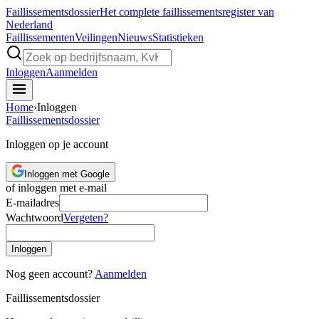
Faillissements
dossier
Het complete faillissementsregister van
Nederland
Faillissementen
Veilingen
Nieuws
Statistieken
Inloggen
Aanmelden
Home
›
Inloggen
Faillissements
dossier
Inloggen op je account
Inloggen met Google
of inloggen met e-mail
E-mailadres
Wachtwoord
Vergeten?
Inloggen
Nog geen account?
Aanmelden
Faillissements
dossier