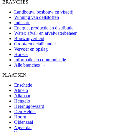
BRANCHES
Landbouw, bosbouw en visserij
Winning van delfstoffen
Industrie
Energie, productie en distributie
Water; afval- en afvalwaterbeheer
Bouwnijverheid
Groot- en detailhandel
Vervoer en opslag
Horeca
Informatie en communicatie
Alle branches →
PLAATSEN
Enschede
Almelo
Alkmaar
Hengelo
Heerhugowaard
Den Helder
Hoorn
Oldenzaal
Nijverdal