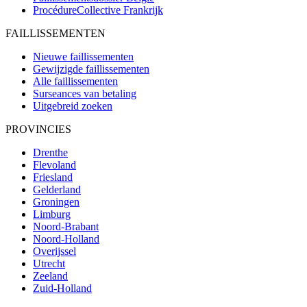
ProcédureCollective
Frankrijk
FAILLISSEMENTEN
Nieuwe faillissementen
Gewijzigde faillissementen
Alle faillissementen
Surseances van betaling
Uitgebreid zoeken
PROVINCIES
Drenthe
Flevoland
Friesland
Gelderland
Groningen
Limburg
Noord-Brabant
Noord-Holland
Overijssel
Utrecht
Zeeland
Zuid-Holland