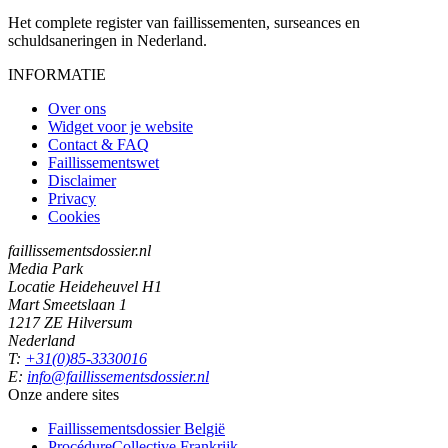
Het complete register van faillissementen, surseances en
schuldsaneringen in Nederland.
INFORMATIE
Over ons
Widget voor je website
Contact & FAQ
Faillissementswet
Disclaimer
Privacy
Cookies
faillissementsdossier.nl
Media Park
Locatie Heideheuvel H1
Mart Smeetslaan 1
1217 ZE Hilversum
Nederland
T:
+31(0)85-3330016
E:
info@faillissementsdossier.nl
Onze andere sites
Faillissementsdossier
België
ProcédureCollective
Frankrijk