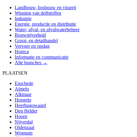
Landbouw, bosbouw en visserij
Winning van delfstoffen
Industrie
Energie, productie en distributie
Water; afval- en afvalwaterbeheer
Bouwnijverheid
Groot- en detailhandel
Vervoer en opslag
Horeca
Informatie en communicatie
Alle branches →
PLAATSEN
Enschede
Almelo
Alkmaar
Hengelo
Heerhugowaard
Den Helder
Hoorn
Nijverdal
Oldenzaal
Wognum