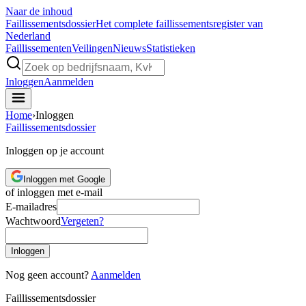
Naar de inhoud
Faillissements
dossier
Het complete faillissementsregister van
Nederland
Faillissementen
Veilingen
Nieuws
Statistieken
Inloggen
Aanmelden
Home
›
Inloggen
Faillissements
dossier
Inloggen op je account
Inloggen met Google
of inloggen met e-mail
E-mailadres
Wachtwoord
Vergeten?
Inloggen
Nog geen account?
Aanmelden
Faillissements
dossier