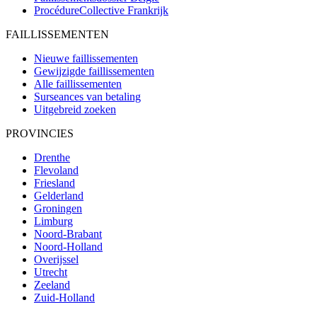
ProcédureCollective
Frankrijk
FAILLISSEMENTEN
Nieuwe faillissementen
Gewijzigde faillissementen
Alle faillissementen
Surseances van betaling
Uitgebreid zoeken
PROVINCIES
Drenthe
Flevoland
Friesland
Gelderland
Groningen
Limburg
Noord-Brabant
Noord-Holland
Overijssel
Utrecht
Zeeland
Zuid-Holland