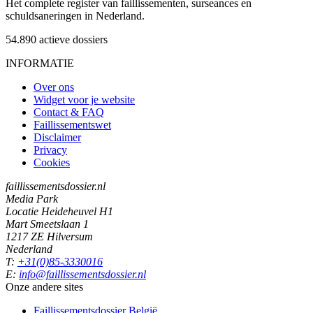
Het complete register van faillissementen, surseances en
schuldsaneringen in Nederland.
54.890
actieve dossiers
INFORMATIE
Over ons
Widget voor je website
Contact & FAQ
Faillissementswet
Disclaimer
Privacy
Cookies
faillissementsdossier.nl
Media Park
Locatie Heideheuvel H1
Mart Smeetslaan 1
1217 ZE Hilversum
Nederland
T:
+31(0)85-3330016
E:
info@faillissementsdossier.nl
Onze andere sites
Faillissementsdossier
België