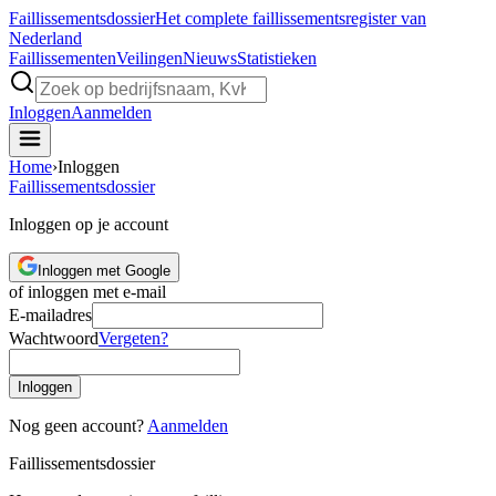
Faillissements
dossier
Het complete faillissementsregister van
Nederland
Faillissementen
Veilingen
Nieuws
Statistieken
Inloggen
Aanmelden
Home
›
Inloggen
Faillissements
dossier
Inloggen op je account
Inloggen met Google
of inloggen met e-mail
E-mailadres
Wachtwoord
Vergeten?
Inloggen
Nog geen account?
Aanmelden
Faillissements
dossier