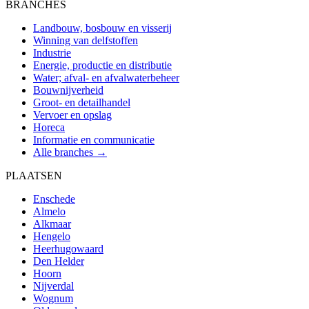
BRANCHES
Landbouw, bosbouw en visserij
Winning van delfstoffen
Industrie
Energie, productie en distributie
Water; afval- en afvalwaterbeheer
Bouwnijverheid
Groot- en detailhandel
Vervoer en opslag
Horeca
Informatie en communicatie
Alle branches →
PLAATSEN
Enschede
Almelo
Alkmaar
Hengelo
Heerhugowaard
Den Helder
Hoorn
Nijverdal
Wognum