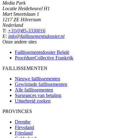
Media Park
Locatie Heideheuvel H1
Mart Smeetslaan 1
1217 ZE Hilversum
Nederland
T:
+31(0)85-3330016
E:
info@faillissementsdossier.nl
Onze andere sites
Faillissementsdossier
België
ProcédureCollective
Frankrijk
FAILLISSEMENTEN
Nieuwe faillissementen
Gewijzigde faillissementen
Alle faillissementen
Surseances van betaling
Uitgebreid zoeken
PROVINCIES
Drenthe
Flevoland
Friesland