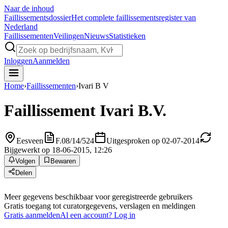
Naar de inhoud
Faillissements
dossier
Het complete faillissementsregister van
Nederland
Faillissementen
Veilingen
Nieuws
Statistieken
Inloggen
Aanmelden
Home
›
Faillissementen
›
Ivari B V
Faillissement
Ivari B.V.
Eesveen
F.08/14/524
Uitgesproken op 02-07-2014
Bijgewerkt op 18-06-2015, 12:26
Volgen
Bewaren
Delen
Meer gegevens beschikbaar voor geregistreerde gebruikers
Gratis toegang tot curatorgegevens, verslagen en meldingen
Gratis aanmelden
Al een account? Log in