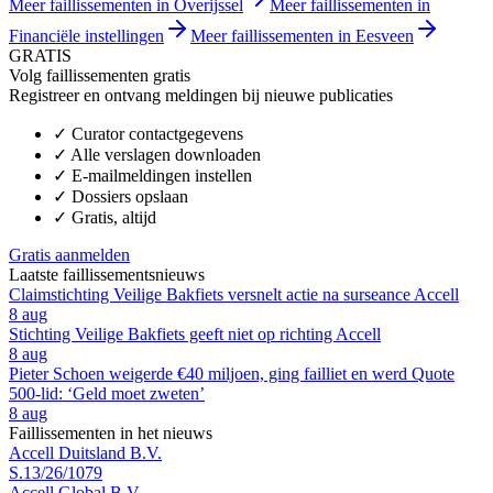
Meer faillissementen in Overijssel
Meer faillissementen in
Financiële instellingen
Meer faillissementen in Eesveen
GRATIS
Volg faillissementen gratis
Registreer en ontvang meldingen bij nieuwe publicaties
✓
Curator contactgegevens
✓
Alle verslagen downloaden
✓
E-mailmeldingen instellen
✓
Dossiers opslaan
✓
Gratis, altijd
Gratis aanmelden
Laatste faillissementsnieuws
Claimstichting Veilige Bakfiets versnelt actie na surseance Accell
8 aug
Stichting Veilige Bakfiets geeft niet op richting Accell
8 aug
Pieter Schoen weigerde €40 miljoen, ging failliet en werd Quote
500-lid: ‘Geld moet zweten’
8 aug
Faillissementen in het nieuws
Accell Duitsland B.V.
S.13/26/1079
Accell Global B.V.