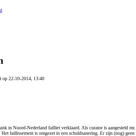
nd
n
t op 22-10-2014, 13:40
nk in Noord-Nederland failliet verklaard. Als curator is aangesteld mr
s). Het faillissement is omgezet in een schuldsanering. Er zijn (nog) gee