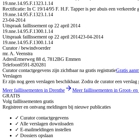
19.nne.14.95.F.1323.1.14
Rectificatie: In C 19/14/95 F. H.F. Tapper is per abuis een verkeerde
19.nne.14.95.F.1323.1.14
23-04-2014
Uitspraak faillissement op 22 april 2014
19.nne.14.95.F.1300.1.14
Uitspraak faillissement op 22 april 2014
23-04-2014
19.nne.14.95.F.1300.1.14
Curator / bewindvoerder
mr. A. Veenstra
Adres
Ermerweg 88 d, 7812BG Emmen
Telefoon
0591-820281
Curator contactgegevens zijn zichtbaar na gratis registratie
Gratis aan
Verslagen
Er zijn nog geen verslagen beschikbaar. Zodra de curator een verslag pu
Meer faillissementen in Drenthe
Meer faillissementen in Groot- en 
GRATIS
Volg faillissementen gratis
Registreer en ontvang meldingen bij nieuwe publicaties
✓
Curator contactgegevens
✓
Alle verslagen downloaden
✓
E-mailmeldingen instellen
✓
Dossiers opslaan