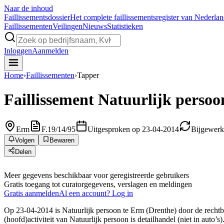
Naar de inhoud
Faillissements
dossier
Het complete faillissementsregister van Nederla
Faillissementen
Veilingen
Nieuws
Statistieken
Inloggen
Aanmelden
Home
›
Faillissementen
›
Tapper
Faillissement
Natuurlijk persoo
Erm
F.19/14/95
Uitgesproken op 23-04-2014
Bijgewerk
Volgen
Bewaren
Delen
Meer gegevens beschikbaar voor geregistreerde gebruikers
Gratis toegang tot curatorgegevens, verslagen en meldingen
Gratis aanmelden
Al een account? Log in
Op 23-04-2014 is Natuurlijk persoon te Erm (Drenthe) door de rechtba
(hoofd)activiteit van Natuurlijk persoon is detailhandel (niet in auto’