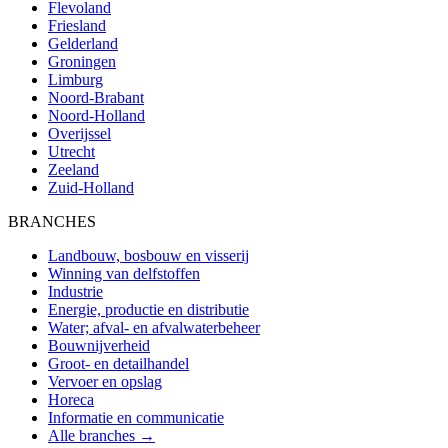
Flevoland
Friesland
Gelderland
Groningen
Limburg
Noord-Brabant
Noord-Holland
Overijssel
Utrecht
Zeeland
Zuid-Holland
BRANCHES
Landbouw, bosbouw en visserij
Winning van delfstoffen
Industrie
Energie, productie en distributie
Water; afval- en afvalwaterbeheer
Bouwnijverheid
Groot- en detailhandel
Vervoer en opslag
Horeca
Informatie en communicatie
Alle branches →