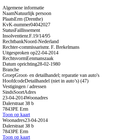
Algemene informatie
Naam
Natuurlijk persoon
Plaats
Erm (Drenthe)
KvK-nummer
04042027
Status
Faillissement
Insolventienr.
F.19/14/95
Rechtbank
Noord-Nederland
Rechter-commissaris
mr. F. Brekelmans
Uitgesproken op
22-04-2014
Rechtsvorm
Eenmanszaak
Datum oprichting
28-02-1980
Branche
Groep
Groot- en detailhandel; reparatie van auto's
Hoofdcode
Detailhandel (niet in auto’s) (47)
Vestigingen / adressen
Sinds
Soort
Adres
23-04-2014
Woonadres
Dalerstraat 38 b
7843PE Erm
Toon op kaart
Woonadres
23-04-2014
Dalerstraat 38 b
7843PE Erm
Toon op kaart