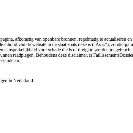
bpagina, afkomstig van openbare bronnen, regelmatig te actualiseren en 
 de inhoud van de website in de staat zoals deze is ("As is"), zonder ga
n aansprakelijkheid voor schade die is of dreigt te worden toegebracht 
 kunnen raadplegen. Behoudens deze disclaimer, is FaillissementsDossi
estanden in.
ingen in Nederland.