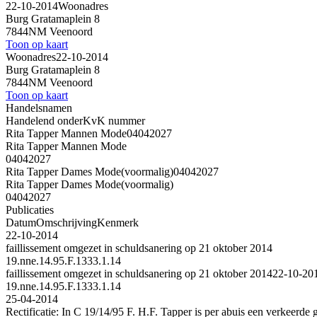
22-10-2014
Woonadres
Burg Gratamaplein 8
7844NM Veenoord
Toon op kaart
Woonadres
22-10-2014
Burg Gratamaplein 8
7844NM Veenoord
Toon op kaart
Handelsnamen
Handelend onder
KvK nummer
Rita Tapper Mannen Mode
04042027
Rita Tapper Mannen Mode
04042027
Rita Tapper Dames Mode
(voormalig)
04042027
Rita Tapper Dames Mode
(voormalig)
04042027
Publicaties
Datum
Omschrijving
Kenmerk
22-10-2014
faillissement omgezet in schuldsanering op 21 oktober 2014
19.nne.14.95.F.1333.1.14
faillissement omgezet in schuldsanering op 21 oktober 2014
22-10-20
19.nne.14.95.F.1333.1.14
25-04-2014
Rectificatie: In C 19/14/95 F. H.F. Tapper is per abuis een verkeerde