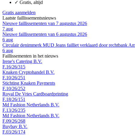
✓
Gratis, altijd
Gratis aanmelden
Laatste faillissementsnieuws
Nieuwe faillissementen van 7 augustus 2026
7 aug
Nieuwe faillissementen van 6 augustus 2026
6 aug
Circulair denimmerk MUD Jeans failliet verklaard door rechtbank A
6 aug
Faillissementen in het nieuws
Irene's Catering B.V.
F.16/26/315
Knaken Cryptohandel B.V.
F.10/26/251
Stichting Knaken Payments
F.10/26/252
Royal De Vries Cardboardprinting
F.18/26/151
Md Fashion Netherlands B.V.
F.13/26/235
Md Fashion Netherlands B.V.
F.09/26/268
Buybay B.V.
F.03/26/174