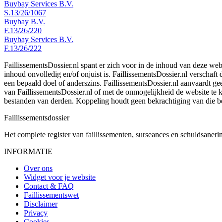
Buybay Services B.V.
S.13/26/1067
Buybay B.V.
F.13/26/220
Buybay Services B.V.
F.13/26/222
FaillissementsDossier.nl spant er zich voor in de inhoud van deze we
inhoud onvolledig en/of onjuist is. FaillissementsDossier.nl verschaft
een bepaald doel of anderszins. FaillissementsDossier.nl aanvaardt gee
van FaillissementsDossier.nl of met de onmogelijkheid de website te
bestanden van derden. Koppeling houdt geen bekrachtiging van die b
Faillissements
dossier
Het complete register van faillissementen, surseances en schuldsaner
INFORMATIE
Over ons
Widget voor je website
Contact & FAQ
Faillissementswet
Disclaimer
Privacy
Cookies