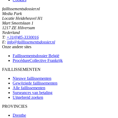
faillissementsdossier.nl
Media Park
Locatie Heideheuvel H1
Mart Smeetslaan 1
1217 ZE Hilversum
Nederland
T:
+31(0)85-3330016
E:
info@faillissementsdossier.nl
Onze andere sites
Faillissementsdossier
België
ProcédureCollective
Frankrijk
FAILLISSEMENTEN
Nieuwe faillissementen
Gewijzigde faillissementen
Alle faillissementen
Surseances van betaling
Uitgebreid zoeken
PROVINCIES
Drenthe