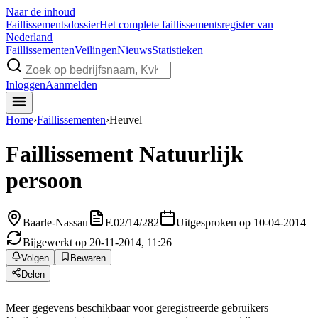
Naar de inhoud
Faillissements
dossier
Het complete faillissementsregister van
Nederland
Faillissementen
Veilingen
Nieuws
Statistieken
Inloggen
Aanmelden
Home
›
Faillissementen
›
Heuvel
Faillissement
Natuurlijk
persoon
Baarle-Nassau
F.02/14/282
Uitgesproken op 10-04-2014
Bijgewerkt op 20-11-2014, 11:26
Volgen
Bewaren
Delen
Meer gegevens beschikbaar voor geregistreerde gebruikers