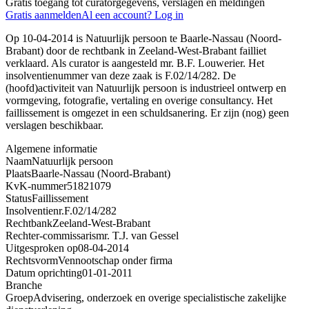
Gratis toegang tot curatorgegevens, verslagen en meldingen
Gratis aanmelden
Al een account? Log in
Op 10-04-2014 is Natuurlijk persoon te Baarle-Nassau (Noord-
Brabant) door de rechtbank in Zeeland-West-Brabant failliet
verklaard. Als curator is aangesteld mr. B.F. Louwerier. Het
insolventienummer van deze zaak is F.02/14/282. De
(hoofd)activiteit van Natuurlijk persoon is industrieel ontwerp en
vormgeving, fotografie, vertaling en overige consultancy. Het
faillissement is omgezet in een schuldsanering. Er zijn (nog) geen
verslagen beschikbaar.
Algemene informatie
Naam
Natuurlijk persoon
Plaats
Baarle-Nassau (Noord-Brabant)
KvK-nummer
51821079
Status
Faillissement
Insolventienr.
F.02/14/282
Rechtbank
Zeeland-West-Brabant
Rechter-commissaris
mr. T.J. van Gessel
Uitgesproken op
08-04-2014
Rechtsvorm
Vennootschap onder firma
Datum oprichting
01-01-2011
Branche
Groep
Advisering, onderzoek en overige specialistische zakelijke