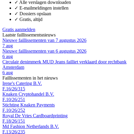
✓
Alle verslagen downloaden
✓
E-mailmeldingen instellen
✓
Dossiers opslaan
✓
Gratis, altijd
Gratis aanmelden
Laatste faillissementsnieuws
Nieuwe faillissementen van 7 augustus 2026
7 aug
Nieuwe faillissementen van 6 augustus 2026
6 aug
Circulair denimmerk MUD Jeans failliet verklaard door rechtbank
Amsterdam
6 aug
Faillissementen in het nieuws
Irene's Catering B.V.
F.16/26/315
Knaken Cryptohandel B.V.
F.10/26/251
Stichting Knaken Payments
F.10/26/252
Royal De Vries Cardboardprinting
F.18/26/151
Md Fashion Netherlands B.V.
F.13/26/235