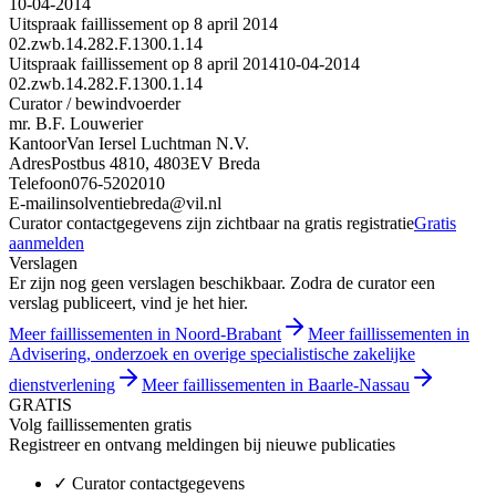
10-04-2014
Uitspraak faillissement op 8 april 2014
02.zwb.14.282.F.1300.1.14
Uitspraak faillissement op 8 april 2014
10-04-2014
02.zwb.14.282.F.1300.1.14
Curator / bewindvoerder
mr. B.F. Louwerier
Kantoor
Van Iersel Luchtman N.V.
Adres
Postbus 4810, 4803EV Breda
Telefoon
076-5202010
E-mail
insolventiebreda@vil.nl
Curator contactgegevens zijn zichtbaar na gratis registratie
Gratis
aanmelden
Verslagen
Er zijn nog geen verslagen beschikbaar. Zodra de curator een
verslag publiceert, vind je het hier.
Meer faillissementen in Noord-Brabant
Meer faillissementen in
Advisering, onderzoek en overige specialistische zakelijke
dienstverlening
Meer faillissementen in Baarle-Nassau
GRATIS
Volg faillissementen gratis
Registreer en ontvang meldingen bij nieuwe publicaties
✓
Curator contactgegevens