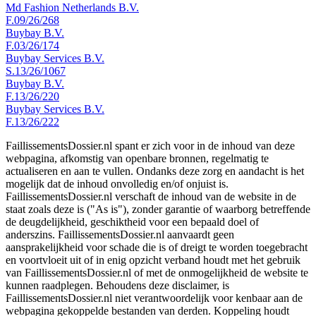
Md Fashion Netherlands B.V.
F.09/26/268
Buybay B.V.
F.03/26/174
Buybay Services B.V.
S.13/26/1067
Buybay B.V.
F.13/26/220
Buybay Services B.V.
F.13/26/222
FaillissementsDossier.nl spant er zich voor in de inhoud van deze
webpagina, afkomstig van openbare bronnen, regelmatig te
actualiseren en aan te vullen. Ondanks deze zorg en aandacht is het
mogelijk dat de inhoud onvolledig en/of onjuist is.
FaillissementsDossier.nl verschaft de inhoud van de website in de
staat zoals deze is ("As is"), zonder garantie of waarborg betreffende
de deugdelijkheid, geschiktheid voor een bepaald doel of
anderszins. FaillissementsDossier.nl aanvaardt geen
aansprakelijkheid voor schade die is of dreigt te worden toegebracht
en voortvloeit uit of in enig opzicht verband houdt met het gebruik
van FaillissementsDossier.nl of met de onmogelijkheid de website te
kunnen raadplegen. Behoudens deze disclaimer, is
FaillissementsDossier.nl niet verantwoordelijk voor kenbaar aan de
webpagina gekoppelde bestanden van derden. Koppeling houdt