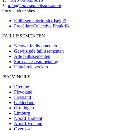
T:
+31(0)85-3330016
E:
info@faillissementsdossier.nl
Onze andere sites
Faillissementsdossier
België
ProcédureCollective
Frankrijk
FAILLISSEMENTEN
Nieuwe faillissementen
Gewijzigde faillissementen
Alle faillissementen
Surseances van betaling
Uitgebreid zoeken
PROVINCIES
Drenthe
Flevoland
Friesland
Gelderland
Groningen
Limburg
Noord-Brabant
Noord-Holland
Overijssel