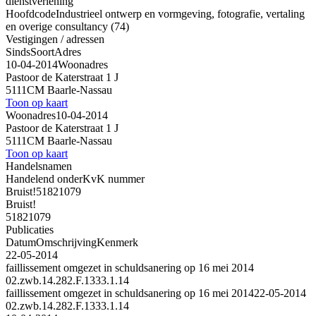
dienstverlening
Hoofdcode
Industrieel ontwerp en vormgeving, fotografie, vertaling
en overige consultancy (74)
Vestigingen / adressen
Sinds
Soort
Adres
10-04-2014
Woonadres
Pastoor de Katerstraat 1 J
5111CM Baarle-Nassau
Toon op kaart
Woonadres
10-04-2014
Pastoor de Katerstraat 1 J
5111CM Baarle-Nassau
Toon op kaart
Handelsnamen
Handelend onder
KvK nummer
Bruist!
51821079
Bruist!
51821079
Publicaties
Datum
Omschrijving
Kenmerk
22-05-2014
faillissement omgezet in schuldsanering op 16 mei 2014
02.zwb.14.282.F.1333.1.14
faillissement omgezet in schuldsanering op 16 mei 2014
22-05-2014
02.zwb.14.282.F.1333.1.14